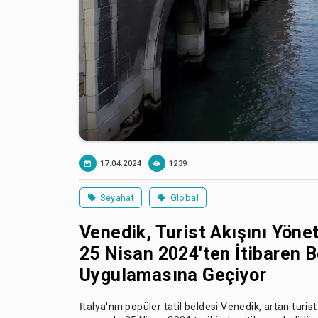
17.04.2024
1239
Seyahat
Global
Venedik, Turist Akışını Yön
25 Nisan 2024'ten İtibaren Be
Uygulamasına Geçiyor
İtalya'nın popüler tatil beldesi Venedik, artan turis