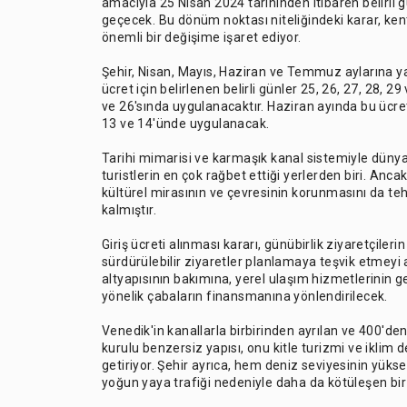
amacıyla 25 Nisan 2024 tarihinden itibaren belirli 
geçecek. Bu dönüm noktası niteliğindeki karar, ken
önemli bir değişime işaret ediyor.
Şehir, Nisan, Mayıs, Haziran ve Temmuz aylarına y
ücret için belirlenen belirli günler 25, 26, 27, 28, 29
ve 26'sında uygulanacaktır. Haziran ayında bu ücret
13 ve 14'ünde uygulanacak.
Tarihi mimarisi ve karmaşık kanal sistemiyle düny
turistlerin en çok rağbet ettiği yerlerden biri. An
kültürel mirasının ve çevresinin korunmasını da tehdi
kalmıştır.
Giriş ücreti alınması kararı, günübirlik ziyaretçiler
sürdürülebilir ziyaretler planlamaya teşvik etmeyi
altyapısının bakımına, yerel ulaşım hizmetlerinin gel
yönelik çabaların finansmanına yönlendirilecek.
Venedik'in kanallarla birbirinden ayrılan ve 400'd
kurulu benzersiz yapısı, onu kitle turizmi ve iklim d
getiriyor. Şehir ayrıca, hem deniz seviyesinin yüks
yoğun yaya trafiği nedeniyle daha da kötüleşen bir 