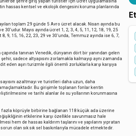
günlerde şehre giriş yapan turistler için ücret uygulamasına
tin hassas kentsel ve ekolojik dengesini koruma planlarında
Et
ayılan toplam 29 günde 5 Avro ücret alacak. Nisan ayında bu
 ve 30'udur. Mayıs ayında ücret 1, 2, 3, 4, 5, 11, 12, 18, 19, 25
 8, 9, 15, 16, 22, 23, 29 ve 30'unda, Temmuz ayında ise 6, 7,
a çapında tanınan Venedik, dünyanın dört bir yanından gelen
cak şehir, sadece altyapısını zorlamakla kalmayıp aynı zamanda
t eden aşırı turizmle ilgili önemli zorluklarla karşı karşıya
in sayısını azaltmayı ve turistleri daha uzun, daha
 amaçlamaktadır. Bu girişimle toplanan fonlar kentin
iştirilmesine ve tarihi alanlar ile su yollarının korunmasına
en fazla köprüyle birbirine bağlanan 118 küçük ada üzerine
eğişikliğinin etkilerine karşı özellikle savunmasız hale
elmesi hem de hassas kaldırım taşlarını ve yapılarını yıpratan
sorun olan sık sık sel baskınlarıyla mücadele etmektedir.