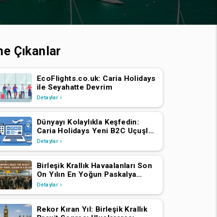
ne Çıkanlar
EcoFlights.co.uk: Caria Holidays
ile Seyahatte Devrim
Detaylar
Dünyayı Kolaylıkla Keşfedin:
Caria Holidays Yeni B2C Uçuşlar,
Oteller ve Tatil Paketleri
Detaylar
Platformunu Başlattı
Birleşik Krallık Havaalanları Son
On Yılın En Yoğun Paskalya
Seyahat Sezonuna Hazırlanıyor
Detaylar
Rekor Kıran Yıl: Birleşik Krallık