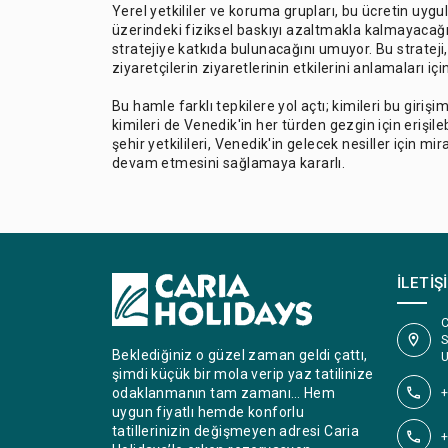
Yerel yetkililer ve koruma grupları, bu ücretin uy
üzerindeki fiziksel baskıyı azaltmakla kalmayacağı
stratejiye katkıda bulunacağını umuyor. Bu strate
ziyaretçilerin ziyaretlerinin etkilerini anlamaları iç
Bu hamle farklı tepkilere yol açtı; kimileri bu giriş
kimileri de Venedik'in her türden gezgin için erişileb
şehir yetkilileri, Venedik'in gelecek nesiller için
devam etmesini sağlamaya kararlı.
İLETIŞ
C
S
Beklediğiniz o güzel zaman geldi çattı,
U
şimdi küçük bir mola verip yaz tatilinize
+
odaklanmanın tam zamanı… Hem
uygun fiyatlı hemde konforlu
tatillerinizin değişmeyen adresi Caria
+