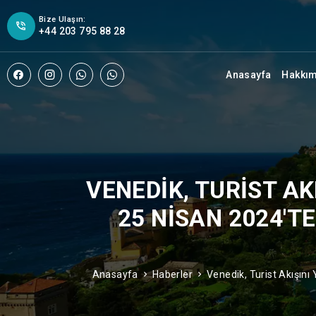
Bize Ulaşın:
+44 203 795 88 28
Anasayfa
Hakkı
VENEDIK, TURIST A
25 NISAN 2024'T
Anasayfa
Haberler
Venedik, Turist Akışını