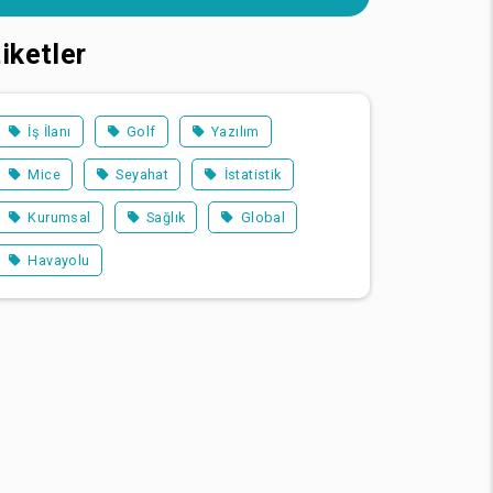
iketler
İş İlanı
Golf
Yazılım
Mice
Seyahat
İstatistik
Kurumsal
Sağlık
Global
Havayolu