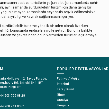
gulanmasının sadece turistlerin yoğun olduğu zamanlarda şehir
nı, aynı zamanda sürdürülebilir turizm için daha geniş bir
ji, yoğun olmayan zamanlarda seyahatin teşvik edilmesini ve
in daha iyi bilgi ve kaynak sağlanmasını içeriyor.
imi sürdürülebilir turizme yönelik bir adım olarak överken,
ilirliği konusunda endişelerini dile getirdi. Bununla birlikte
 mirasından ve çevresinden ödün vermeden turistleri ağırlamaya
IM
POPÜLER DESTINASYONLAR
aria Holidays: 12, Savoy Parade,
Fethiye / Muğla
outhbury Rd, Enfield EN1 1RT,
İstanbul
nited Kingdom
Lara / Kundu
Girne
44 203 795 88 28
Antalya
Hurgada
44 208 211 00 01