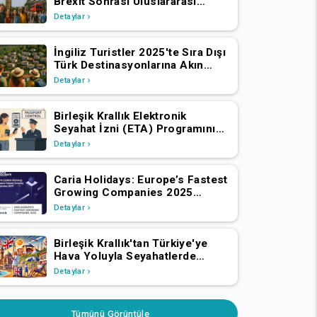
Brexit Sonrası Uluslararası
Ziyaretçi Sayısında Artış Yaşadı
Detaylar
İngiliz Turistler 2025'te Sıra Dışı
Türk Destinasyonlarına Akın
Ediyor
Detaylar
Birleşik Krallık Elektronik
Seyahat İzni (ETA) Programını
Genişletiyor: AEA ve İsviçre
Detaylar
Vatandaşlarının 2 Nisan 2025'ten
İtibaren Başvurmaları Gerekiyor
Caria Holidays: Europe’s Fastest
Growing Companies 2025
Listesinde!
Detaylar
Birleşik Krallık'tan Türkiye'ye
Hava Yoluyla Seyahatlerde
2024'te Önemli Büyüme
Detaylar
Tümünü Görüntüle