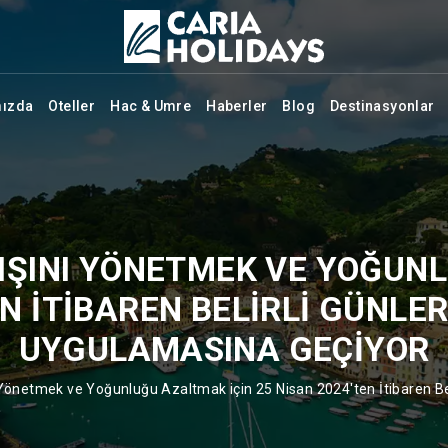
mızda
Oteller
Hac & Umre
Haberler
Blog
Destinasyonlar
KIŞINI YÖNETMEK VE YOĞUN
EN İTIBAREN BELIRLI GÜNLER
UYGULAMASINA GEÇIYOR
 Yönetmek ve Yoğunluğu Azaltmak için 25 Nisan 2024'ten İtibaren Bel