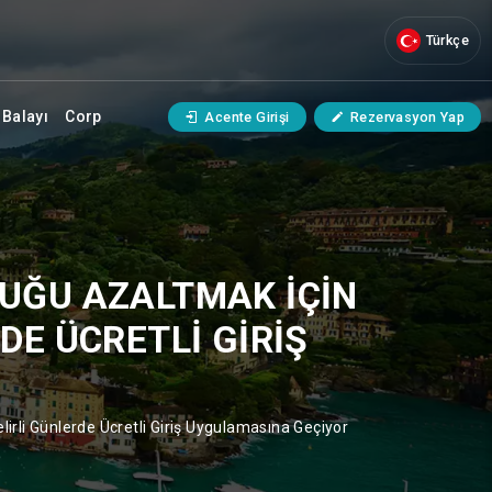
Türkçe
Balayı
Corp
Acente Girişi
Rezervasyon Yap
LUĞU AZALTMAK IÇIN
DE ÜCRETLI GIRIŞ
irli Günlerde Ücretli Giriş Uygulamasına Geçiyor