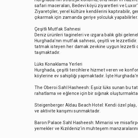
safari maceraları, Bedevi köyü ziyaretleri ve Luxor
Ziyaretçiler, yerel kültüre kendilerini kaptırabilir, g
çıkarmak için zamanda geriye yolculuk yapabilirler
Çeşitli Mutfak Sahnesi
Deniz ürünleri tagineleri ve ızgara balık gibi gele
Hurghada'nın mutfak sahnesi, çeşitli ve lezzetlidir. 
tatmak isteyen her damak zevkine uygun lezzetli d
taşmaktadır.
Lüks Konaklama Yerleri
Hurghada, çeşitli tercihlere hizmet veren ve konfor
köylerine ev sahipliği yapmaktadır. İşte Hurghada'nı
The Oberoi Sahl Hasheesh: Eşsiz lüks sunan bu tatil k
rahatlama ve eğlence için bir sığınak oluşturmaktad
Steigenberger Aldau Beach Hotel: Kendi özel plajı, 
ve aktivite karışımı sunmaktadır.
Baron Palace Sahl Hasheesh: Mimarisi ve misafirper
yemekler ve Kızıldeniz'in muhteşem manzaraların