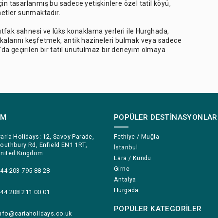
 tasarlanmış bu sadece yetişkinlere özel tatil köyü,
metler sunmaktadır.
mutfak sahnesi ve lüks konaklama yerleri ile Hurghada,
arikalarını keşfetmek, antik hazineleri bulmak veya sadece
da geçirilen bir tatil unutulmaz bir deneyim olmaya
IM
POPÜLER DESTINASYONLAR
aria Holidays: 12, Savoy Parade,
Fethiye / Muğla
outhbury Rd, Enfield EN1 1RT,
İstanbul
nited Kingdom
Lara / Kundu
Girne
44 203 795 88 28
Antalya
Hurgada
44 208 211 00 01
POPÜLER KATEGORILER
nfo@cariaholidays.co.uk