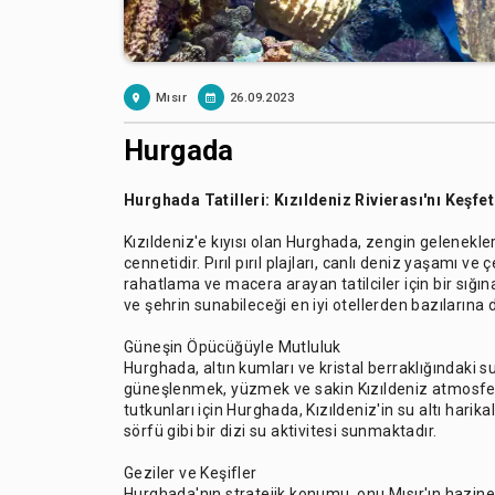
Mısır
26.09.2023
Hurgada
Hurghada Tatilleri: Kızıldeniz Rivierası'nı Keşf
Kızıldeniz'e kıyısı olan Hurghada, zengin gelenekle
cennetidir. Pırıl pırıl plajları, canlı deniz yaşamı ve
rahatlama ve macera arayan tatilciler için bir sığın
ve şehrin sunabileceği en iyi otellerden bazılarına 
Güneşin Öpücüğüyle Mutluluk
Hurghada, altın kumları ve kristal berraklığındaki s
güneşlenmek, yüzmek ve sakin Kızıldeniz atmosfer
tutkunları için Hurghada, Kızıldeniz'in su altı hari
sörfü gibi bir dizi su aktivitesi sunmaktadır.
Geziler ve Keşifler
Hurghada'nın stratejik konumu, onu Mısır'ın hazinele