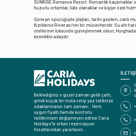
SUNRISE Romance Resort: Romantik kaçamaklar için
huzurlu ortamlar, lüks olanaklar ve kişiye özel hiz
Güneşin öpücüğüyle plajları, tarihi gezileri, canlı 
Kızıldeniz Rivierası'nın bir mücevheridir. Su altı h
otellerinin lüksünde güneşlenmek olsun, Hurghada'
kesinlikle adaydır.
İLETIŞ
C
S
Beklediğiniz o güzel zaman geldi çattı,
U
şimdi küçük bir mola verip yaz tatilinize
+
odaklanmanın tam zamanı… Hem
uygun fiyatlı hemde konforlu
tatillerinizin değişmeyen adresi Caria
+
Holidays’le erken rezervasyon
fırsatlarından yararlanın…
i