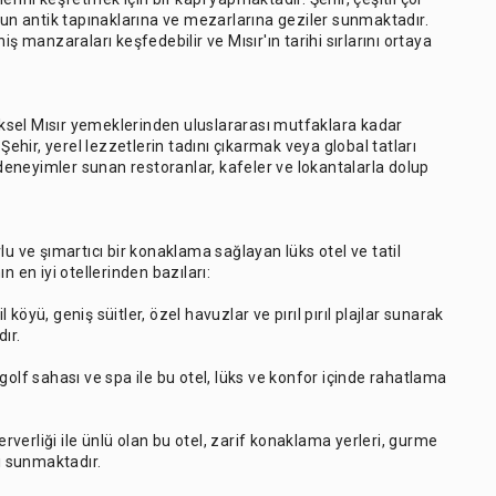
'un antik tapınaklarına ve mezarlarına geziler sunmaktadır.
eniş manzaraları keşfedebilir ve Mısır'ın tarihi sırlarını ortaya
.
neksel Mısır yemeklerinden uluslararası mutfaklara kadar
Şehir, yerel lezzetlerin tadını çıkarmak veya global tatları
eneyimler sunan restoranlar, kafeler ve lokantalarla dolup
lu ve şımartıcı bir konaklama sağlayan lüks otel ve tatil
n en iyi otellerinden bazıları:
öyü, geniş süitler, özel havuzlar ve pırıl pırıl plajlar sunarak
ır.
golf sahası ve spa ile bu otel, lüks ve konfor içinde rahatlama
verliği ile ünlü olan bu otel, zarif konaklama yerleri, gurme
ı sunmaktadır.