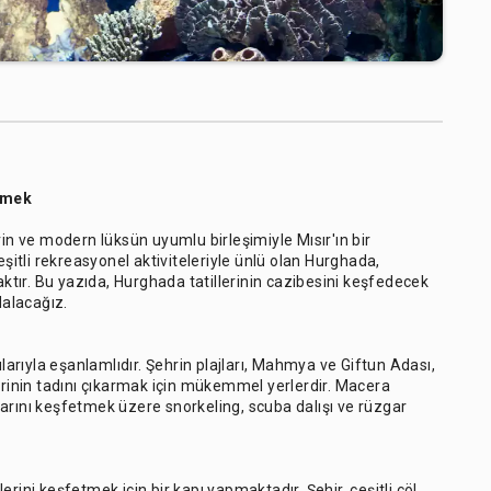
etmek
rin ve modern lüksün uyumlu birleşimiyle Mısır'ın bir
 çeşitli rekreasyonel aktiviteleriyle ünlü olan Hurghada,
aktır. Bu yazıda, Hurghada tatillerinin cazibesini keşfedecek
dalacağız.
ularıyla eşanlamlıdır. Şehrin plajları, Mahmya ve Giftun Adası,
inin tadını çıkarmak için mükemmel yerlerdir. Macera
kalarını keşfetmek üzere snorkeling, scuba dalışı ve rüzgar
rini keşfetmek için bir kapı yapmaktadır. Şehir, çeşitli çöl