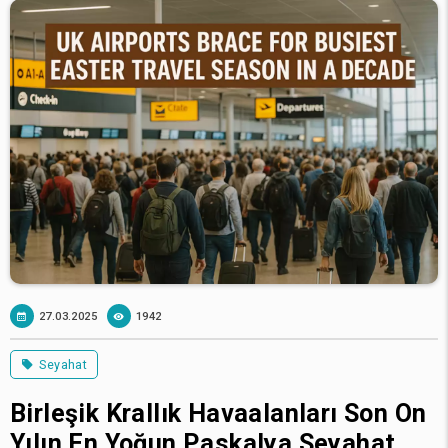
27.03.2025
1942
Seyahat
Birleşik Krallık Havaalanları Son On
Yılın En Yoğun Paskalya Seyahat