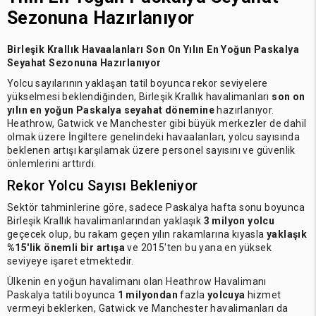
Sezonuna Hazırlanıyor
Birleşik Krallık Havaalanları Son On Yılın En Yoğun Paskalya
Seyahat Sezonuna Hazırlanıyor
Yolcu sayılarının yaklaşan tatil boyunca rekor seviyelere
yükselmesi beklendiğinden, Birleşik Krallık havalimanları
son on
yılın en yoğun Paskalya seyahat dönemine
hazırlanıyor.
Heathrow, Gatwick ve Manchester gibi büyük merkezler de dahil
olmak üzere İngiltere genelindeki havaalanları, yolcu sayısında
beklenen artışı karşılamak üzere personel sayısını ve güvenlik
önlemlerini arttırdı.
Rekor Yolcu Sayısı Bekleniyor
Sektör tahminlerine göre, sadece Paskalya hafta sonu boyunca
Birleşik Krallık havalimanlarından yaklaşık
3 milyon yolcu
geçecek olup, bu rakam geçen yılın rakamlarına kıyasla
yaklaşık
%15'lik önemli bir artışa
ve 2015'ten bu yana en yüksek
seviyeye işaret etmektedir.
Ülkenin en yoğun havalimanı olan Heathrow Havalimanı
Paskalya tatili boyunca
1 milyondan
fazla
yolcuya
hizmet
vermeyi beklerken, Gatwick ve Manchester havalimanları da