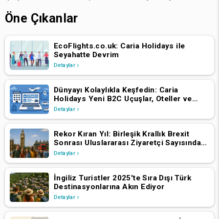
Öne Çıkanlar
EcoFlights.co.uk: Caria Holidays ile
Seyahatte Devrim
Detaylar
Dünyayı Kolaylıkla Keşfedin: Caria
Holidays Yeni B2C Uçuşlar, Oteller ve
Tatil Paketleri Platformunu Başlattı
Detaylar
Rekor Kıran Yıl: Birleşik Krallık Brexit
Sonrası Uluslararası Ziyaretçi Sayısında
Artış Yaşadı
Detaylar
İngiliz Turistler 2025'te Sıra Dışı Türk
Destinasyonlarına Akın Ediyor
Detaylar