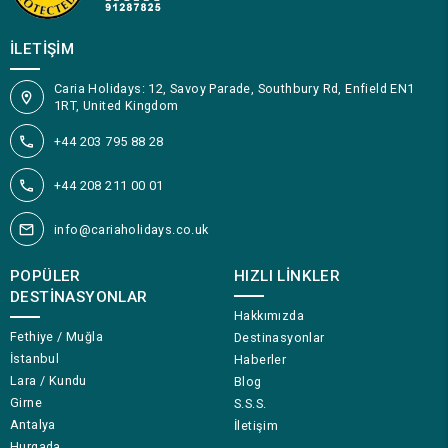
İLETIŞIM
Caria Holidays: 12, Savoy Parade, Southbury Rd, Enfield EN1
1RT, United Kingdom
+44 203 795 88 28
+44 208 211 00 01
info@cariaholidays.co.uk
POPÜLER
HIZLI LINKLER
DESTINASYONLAR
Hakkımızda
Fethiye / Muğla
Destinasyonlar
İstanbul
Haberler
Lara / Kundu
Blog
Girne
S.S.S.
Antalya
İletişim
Hurgada