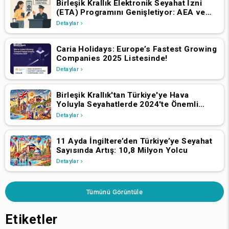
Birleşik Krallık Elektronik Seyahat İzni
(ETA) Programını Genişletiyor: AEA ve
İsviçre Vatandaşlarının 2 Nisan 2025'ten
Detaylar
İtibaren Başvurmaları Gerekiyor
Caria Holidays: Europe’s Fastest Growing
Companies 2025 Listesinde!
Detaylar
Birleşik Krallık'tan Türkiye'ye Hava
Yoluyla Seyahatlerde 2024'te Önemli
Büyüme
Detaylar
11 Ayda İngiltere’den Türkiye’ye Seyahat
Sayısında Artış: 10,8 Milyon Yolcu
Detaylar
Tümünü Görüntüle
Etiketler