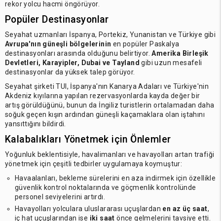
rekor yolcu hacmi öngörüyor.
Popüler Destinasyonlar
Seyahat uzmanları İspanya, Portekiz, Yunanistan ve Türkiye gibi
Avrupa'nın güneşli bölgelerinin
en popüler Paskalya
destinasyonları arasında olduğunu belirtiyor.
Amerika Birleşik
Devletleri, Karayipler, Dubai ve Tayland
gibi uzun mesafeli
destinasyonlar da yüksek talep görüyor.
Seyahat şirketi TUI, İspanya'nın Kanarya Adaları ve Türkiye'nin
Akdeniz kıyılarına yapılan rezervasyonlarda kayda değer bir
artış görüldüğünü, bunun da İngiliz turistlerin ortalamadan daha
soğuk geçen kışın ardından güneşli kaçamaklara olan iştahını
yansıttığını bildirdi.
Kalabalıkları Yönetmek için Önlemler
Yoğunluk beklentisiyle, havalimanları ve havayolları artan trafiği
yönetmek için çeşitli tedbirler uygulamaya koymuştur:
Havaalanları, bekleme sürelerini en aza indirmek için özellikle
güvenlik kontrol noktalarında ve göçmenlik kontrolünde
personel seviyelerini artırdı.
Havayolları yolculara uluslararası uçuşlardan
en az üç saat
,
iç hat uçuşlarından ise
iki saat
önce gelmelerini tavsiye etti.