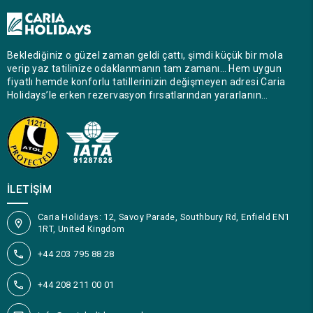
Beklediğiniz o güzel zaman geldi çattı, şimdi küçük bir mola
verip yaz tatilinize odaklanmanın tam zamanı… Hem uygun
fiyatlı hemde konforlu tatillerinizin değişmeyen adresi Caria
Holidays’le erken rezervasyon fırsatlarından yararlanın…
İLETIŞIM
Caria Holidays: 12, Savoy Parade, Southbury Rd, Enfield EN1
1RT, United Kingdom
+44 203 795 88 28
+44 208 211 00 01