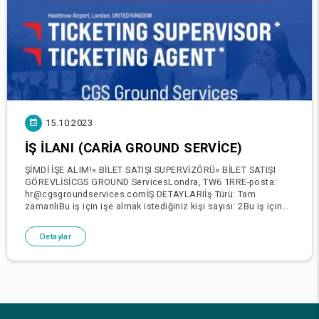
15.10.2023
İŞ İLANI (CARIA GROUND SERVICE)
ŞİMDİ İŞE ALIM!» BİLET SATIŞI SUPERVİZÖRÜ» BİLET SATIŞI
GÖREVLİSİCGS GROUND ServicesLondra, TW6 1RRE-posta:
hr@cgsgroundservices.comİŞ DETAYLARIİş Türü: Tam
zamanlıBu iş için işe almak istediğiniz kişi sayısı: 2Bu iş için
işe alım süreci: 1 ila 2 haftaÇalışma P
Detaylar