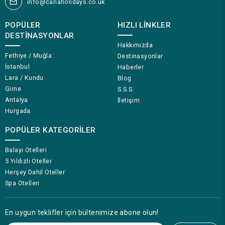
info@cariaholidays.co.uk
POPÜLER
HIZLI LINKLER
DESTINASYONLAR
Hakkımızda
Fethiye / Muğla
Destinasyonlar
İstanbul
Haberler
Lara / Kundu
Blog
Girne
S.S.S.
Antalya
İletişim
Hurgada
POPÜLER KATEGORILER
Balayı Otelleri
5 Yıldızlı Oteller
Herşey Dahil Oteller
Spa Otelleri
En uygun teklifler için bültenimize abone olun!