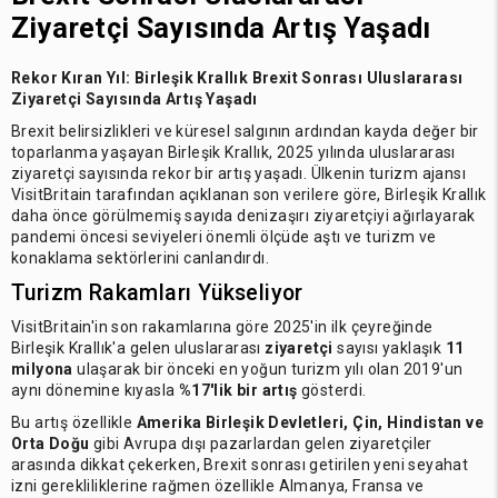
Ziyaretçi Sayısında Artış Yaşadı
Rekor Kıran Yıl:
Birleşik Krallık Brexit Sonrası Uluslararası
Ziyaretçi Sayısında Artış Yaşadı
Brexit belirsizlikleri ve küresel salgının ardından kayda değer bir
toparlanma yaşayan Birleşik Krallık, 2025 yılında uluslararası
ziyaretçi sayısında rekor bir artış yaşadı. Ülkenin turizm ajansı
VisitBritain tarafından açıklanan son verilere göre, Birleşik Krallık
daha önce görülmemiş sayıda denizaşırı ziyaretçiyi ağırlayarak
pandemi öncesi seviyeleri önemli ölçüde aştı ve turizm ve
konaklama sektörlerini canlandırdı.
Turizm Rakamları Yükseliyor
VisitBritain'in son rakamlarına göre 2025'in ilk çeyreğinde
Birleşik Krallık'a gelen uluslararası
ziyaretçi
sayısı yaklaşık
11
milyona
ulaşarak bir önceki en yoğun turizm yılı olan 2019'un
aynı dönemine kıyasla
%17'lik bir artış
gösterdi.
Bu artış özellikle
Amerika Birleşik Devletleri, Çin, Hindistan ve
Orta Doğu
gibi Avrupa dışı pazarlardan gelen ziyaretçiler
arasında dikkat çekerken, Brexit sonrası getirilen yeni seyahat
izni gerekliliklerine rağmen özellikle Almanya, Fransa ve