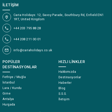
İLETIŞIM
Caria Holidays: 12, Savoy Parade, Southbury Rd, Enfield EN1
1RT, United Kingdom
+44 203 795 88 28
+44 208 211 00 01
info@cariaholidays.co.uk
POPÜLER
HIZLI LINKLER
DESTINASYONLAR
Hakkımızda
Fethiye / Muğla
Destinasyonlar
İstanbul
Haberler
Lara / Kundu
Blog
Girne
S.S.S.
Antalya
İletişim
Hurgada