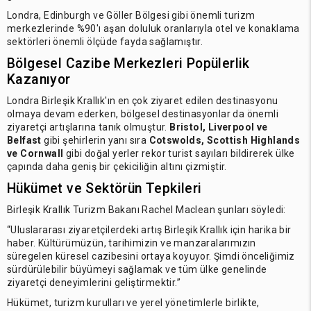
Londra, Edinburgh ve Göller Bölgesi gibi önemli turizm
merkezlerinde %90'ı aşan doluluk oranlarıyla otel ve konaklama
sektörleri önemli ölçüde fayda sağlamıştır.
Bölgesel Cazibe Merkezleri Popülerlik
Kazanıyor
Londra Birleşik Krallık'ın en çok ziyaret edilen destinasyonu
olmaya devam ederken, bölgesel destinasyonlar da önemli
ziyaretçi artışlarına tanık olmuştur.
Bristol, Liverpool ve
Belfast
gibi şehirlerin yanı sıra
Cotswolds, Scottish Highlands
ve Cornwall
gibi doğal yerler rekor turist sayıları bildirerek ülke
çapında daha geniş bir çekiciliğin altını çizmiştir.
Hükümet ve Sektörün Tepkileri
Birleşik Krallık Turizm Bakanı Rachel Maclean şunları söyledi:
“Uluslararası ziyaretçilerdeki artış Birleşik Krallık için harika bir
haber. Kültürümüzün, tarihimizin ve manzaralarımızın
süregelen küresel cazibesini ortaya koyuyor. Şimdi önceliğimiz
sürdürülebilir büyümeyi sağlamak ve tüm ülke genelinde
ziyaretçi deneyimlerini geliştirmektir.”
Hükümet, turizm kurulları ve yerel yönetimlerle birlikte,