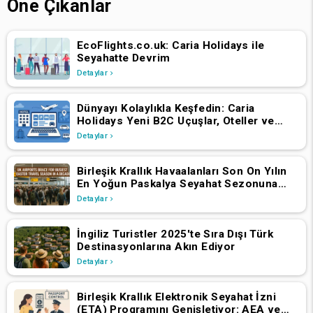
Öne Çıkanlar
EcoFlights.co.uk: Caria Holidays ile
Seyahatte Devrim
Detaylar
Dünyayı Kolaylıkla Keşfedin: Caria
Holidays Yeni B2C Uçuşlar, Oteller ve
Tatil Paketleri Platformunu Başlattı
Detaylar
Birleşik Krallık Havaalanları Son On Yılın
En Yoğun Paskalya Seyahat Sezonuna
Hazırlanıyor
Detaylar
İngiliz Turistler 2025'te Sıra Dışı Türk
Destinasyonlarına Akın Ediyor
Detaylar
Birleşik Krallık Elektronik Seyahat İzni
(ETA) Programını Genişletiyor: AEA ve