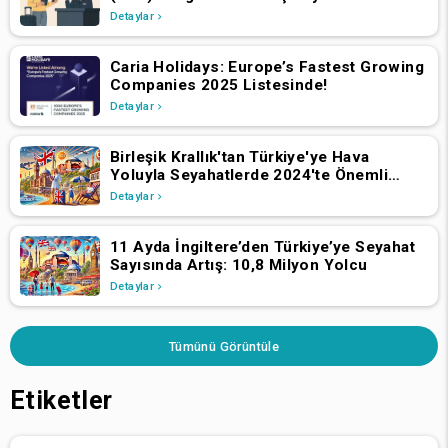
İsviçre Vatandaşlarının 2 Nisan 2025'ten
Detaylar
İtibaren Başvurmaları Gerekiyor
Caria Holidays: Europe’s Fastest Growing
Companies 2025 Listesinde!
Detaylar
Birleşik Krallık'tan Türkiye'ye Hava
Yoluyla Seyahatlerde 2024'te Önemli
Büyüme
Detaylar
11 Ayda İngiltere’den Türkiye’ye Seyahat
Sayısında Artış: 10,8 Milyon Yolcu
Detaylar
Tümünü Görüntüle
Etiketler