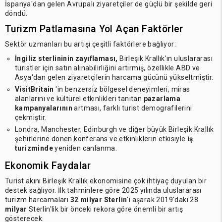
İspanya'dan gelen Avrupalı ziyaretçiler de güçlü bir şekilde geri
döndü.
Turizm Patlamasına Yol Açan Faktörler
Sektör uzmanları bu artışı çeşitli faktörlere bağlıyor:
İngiliz sterlininin zayıflaması,
Birleşik Krallık'ın uluslararası
turistler için satın alınabilirliğini artırmış, özellikle ABD ve
Asya'dan gelen ziyaretçilerin harcama gücünü yükseltmiştir.
VisitBritain
'in benzersiz bölgesel deneyimleri, miras
alanlarını ve kültürel etkinlikleri tanıtan
pazarlama
kampanyalarının
artması, farklı turist demografilerini
çekmiştir.
Londra, Manchester, Edinburgh ve diğer büyük Birleşik Krallık
şehirlerine dönen konferans ve etkinliklerin etkisiyle
iş
turizminde
yeniden canlanma.
Ekonomik Faydalar
Turist akını Birleşik Krallık ekonomisine çok ihtiyaç duyulan bir
destek sağlıyor. İlk tahminlere göre 2025 yılında uluslararası
turizm harcamaları
32 milyar Sterlin
'i aşarak 2019'daki 28
milyar
Sterlin'lik bir önceki rekora göre önemli bir artış
gösterecek.