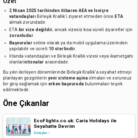
Özet
2 Nisan 2025 tarihinden itibaren
AEA ve İsviçre
vatandaşları
Birleşik Krallık'ı ziyaret etmeden önce
ETA
almak zorundadır.
ETA
bir vize değildir
, ancak vizesiz kısa süreli ziyaretler için
zorunludur
.
Başvurular
online olarak ya da mobil uygulama üzerinden
yapılabilir ve ücreti
10 sterlindir
.
İrlanda vatandaşları ve Birleşik Krallık vizesi veya ikametgahı
olanlar
istisnalar
arasındadır.
Bu yılın ilerleyen dönemlerinde Birleşik Krallık'a seyahat etmeyi
planlayan gezginlerin
yeni sisteme aşina
olmaları ve sorunsuz
bir giriş sağlamak için
erken başvuruda
bulunmaları teşvik
edilmektedir.
Öne Çıkanlar
EcoFlights.co.uk: Caria Holidays ile
Seyahatte Devrim
Detaylar