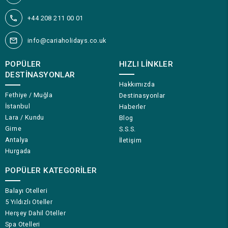
+44 208 211 00 01
info@cariaholidays.co.uk
POPÜLER
HIZLI LINKLER
DESTINASYONLAR
Hakkımızda
Fethiye / Muğla
Destinasyonlar
İstanbul
Haberler
Lara / Kundu
Blog
Girne
S.S.S.
Antalya
İletişim
Hurgada
POPÜLER KATEGORILER
Balayı Otelleri
5 Yıldızlı Oteller
Herşey Dahil Oteller
Spa Otelleri