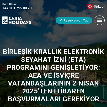
Bize Ulaşın:
Türkçe
+44 203 795 88 28
Rezervasyon Yap
BIRLEŞIK KRALLIK ELEKTRONIK
SEYAHAT İZNI (ETA)
PROGRAMINI GENIŞLETIYOR:
AEA VE İSVIÇRE
VATANDAŞLARININ 2 NISAN
2025'TEN İTIBAREN
BAŞVURMALARI GEREKIYOR