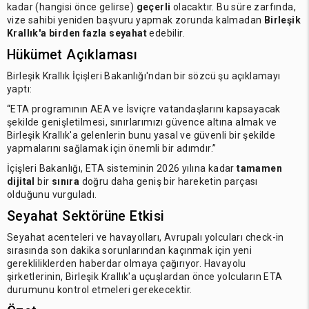
kadar (hangisi önce gelirse)
geçerli
olacaktır. Bu süre zarfında,
vize sahibi yeniden başvuru yapmak zorunda kalmadan
Birleşik
Krallık'a birden fazla seyahat
edebilir.
Hükümet Açıklaması
Birleşik Krallık İçişleri Bakanlığı'ndan bir sözcü şu açıklamayı
yaptı:
“ETA programının AEA ve İsviçre vatandaşlarını kapsayacak
şekilde genişletilmesi, sınırlarımızı güvence altına almak ve
Birleşik Krallık'a gelenlerin bunu yasal ve güvenli bir şekilde
yapmalarını sağlamak için önemli bir adımdır.”
İçişleri Bakanlığı, ETA sisteminin 2026 yılına kadar
tamamen
dijital
bir
sınıra
doğru daha geniş bir hareketin parçası
olduğunu vurguladı.
Seyahat Sektörüne Etkisi
Seyahat acenteleri ve havayolları, Avrupalı yolcuları check-in
sırasında son dakika sorunlarından kaçınmak için yeni
gerekliliklerden haberdar olmaya çağırıyor. Havayolu
şirketlerinin, Birleşik Krallık'a uçuşlardan önce yolcuların ETA
durumunu kontrol etmeleri gerekecektir.