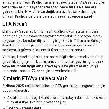
amaçlarla Birleşik Krallık'ı ziyaret etmek isteyen
AEA ve İsviçre
vatandaşlarının
seyahat etmeden önce bir ETA almaları
gerek
ecektir. ETA
bir vize değil
, altı aya kadar kalışlar için
Birleşik Krallık'a giriş izni veren bir
seyahat öncesi
iznidir.
ETA Nedir?
Elektronik Seyahat İzni, Birleşik Krallık hükümeti tarafından
daha geniş sınır modernizasyon stratejisinin bir parçası olarak
uygulamaya konulan
dijital
bir
giriş iznidir
. Yolcuların Birleşik
Krallık sınırına ulaşmadan önce ön taramadan geçirilmesini
sağlayarak güvenliği artırmak üzere tasarlanmıştır.
Yolcular, kişisel bilgilerini, pasaport bilgilerini vererek ve bir dizi
güvenlik ve göçmenlik sorusunu yanıtlayarak
çevrimiçi olarak
veya bir mobil uygulama aracılığıyla başvurmalıdır
. Çoğu
durumda kararlar
72 saat
içinde verilmektedir.
Kimlerin ETA'ya İhtiyacı Var?
2 Nisan 2025
tarihinden itibaren ETA gerekliliği aşağıdakiler için
geçerli olacaktır:
AB ülkeleri, Norveç, İzlanda ve Lihtenştayn dahil olmak üzere
tüm
AEA üye
ülkelerinin vatandaşları
İsviçre vatandaşları