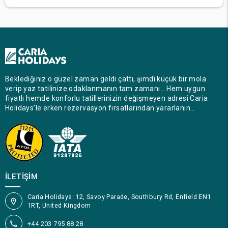
Beklediğiniz o güzel zaman geldi çattı, şimdi küçük bir mola
verip yaz tatilinize odaklanmanın tam zamanı… Hem uygun
fiyatlı hemde konforlu tatillerinizin değişmeyen adresi Caria
Holidays’le erken rezervasyon fırsatlarından yararlanın…
İLETIŞIM
Caria Holidays: 12, Savoy Parade, Southbury Rd, Enfield EN1
1RT, United Kingdom
+44 203 795 88 28