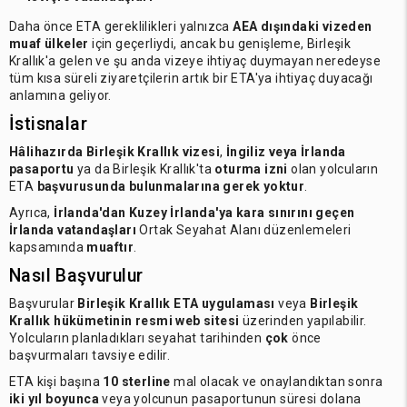
Daha önce ETA gereklilikleri yalnızca
AEA dışındaki vizeden
muaf ülkeler
için geçerliydi, ancak bu genişleme, Birleşik
Krallık'a gelen ve şu anda vizeye ihtiyaç duymayan neredeyse
tüm kısa süreli ziyaretçilerin artık bir ETA'ya ihtiyaç duyacağı
anlamına geliyor.
İstisnalar
Hâlihazırda Birleşik Krallık vizesi
,
İngiliz veya İrlanda
pasaportu
ya da Birleşik Krallık'ta
oturma izni
olan yolcuların
ETA
başvurusunda bulunmalarına gerek yoktur
.
Ayrıca,
İrlanda'dan Kuzey İrlanda'ya kara sınırını geçen
İrlanda vatandaşları
Ortak Seyahat Alanı düzenlemeleri
kapsamında
muaftır
.
Nasıl Başvurulur
Başvurular
Birleşik Krallık ETA uygulaması
veya
Birleşik
Krallık hükümetinin resmi web sitesi
üzerinden yapılabilir.
Yolcuların planladıkları seyahat tarihinden
çok
önce
başvurmaları tavsiye edilir.
ETA kişi başına
10 sterline
mal olacak ve onaylandıktan sonra
iki yıl boyunca
veya yolcunun pasaportunun süresi dolana