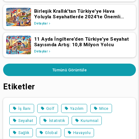
Birleşik Krallık'tan Türkiye'ye Hava
Yoluyla Seyahatlerde 2024'te Önemli
Büyüme
Detaylar
11 Ayda İngiltere’den Türkiye’ye Seyahat
Sayısında Artış: 10,8 Milyon Yolcu
Detaylar
Tümünü Görüntüle
Etiketler
İş İlanı
Golf
Yazılım
Mice
Seyahat
İstatistik
Kurumsal
Sağlık
Global
Havayolu