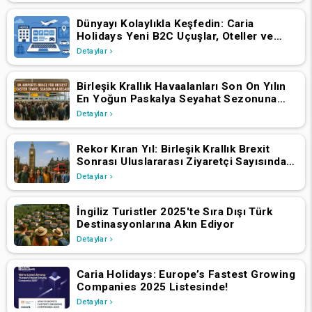
Dünyayı Kolaylıkla Keşfedin: Caria
Holidays Yeni B2C Uçuşlar, Oteller ve
Tatil Paketleri Platformunu Başlattı
Detaylar
Birleşik Krallık Havaalanları Son On Yılın
En Yoğun Paskalya Seyahat Sezonuna
Hazırlanıyor
Detaylar
Rekor Kıran Yıl: Birleşik Krallık Brexit
Sonrası Uluslararası Ziyaretçi Sayısında
Artış Yaşadı
Detaylar
İngiliz Turistler 2025'te Sıra Dışı Türk
Destinasyonlarına Akın Ediyor
Detaylar
Caria Holidays: Europe’s Fastest Growing
Companies 2025 Listesinde!
Detaylar