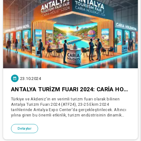
23.10.2024
ANTALYA TURIZM FUARI 2024: CARIA HOLIDAYS ÖNÜMÜZDEKI SEZON İÇIN B2B VE B2C STRATEJILERINI GELIŞTIRMEYE HAZIRLANIYOR
Türkiye ve Akdeniz'in en verimli turizm fuarı olarak bilinen
Antalya Turizm Fuarı 2024 (ATF24), 23-25 Ekim 2024
tarihlerinde Antalya Expo Center'da gerçekleştirilecek. Altıncı
yılına giren bu önemli etkinlik, turizm endüstrisinin dinamik
güçlerini bir araya getirerek işbirliği, ağ ol
Detaylar