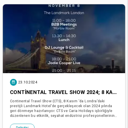
23.10.2024
CONTINENTAL TRAVEL SHOW 2024; 8 KASIM'DA THE LANDMARK LONDON'DA CARIA HOLIDAYS ILE B2B ACENTE BULUŞMASIYLA GERI DÖNÜYOR
Continental Travel Show (CTS), 8 Kasım 'da Londra'daki
prestijli Landmark Hotel'de gerçekleşecek olan 2024 yılında
geri dönmeye hazırlanıyor. CTS ve Caria Holidays işbirliğiyle
düzenlenen bu etkinlik, seyahat endüstrisi profesyonellerinin
bağlantı kurmaları, ağ oluşturmaları ve yen
Detaylar