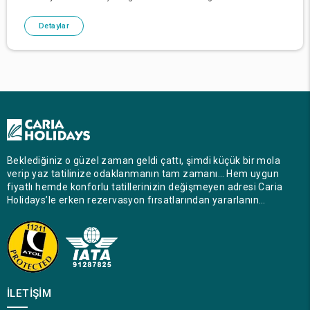
gerçekleşti. 5 gece süren bu birleşik tatilde, s�
Detaylar
Beklediğiniz o güzel zaman geldi çattı, şimdi küçük bir mola
verip yaz tatilinize odaklanmanın tam zamanı… Hem uygun
fiyatlı hemde konforlu tatillerinizin değişmeyen adresi Caria
Holidays’le erken rezervasyon fırsatlarından yararlanın…
İLETIŞIM