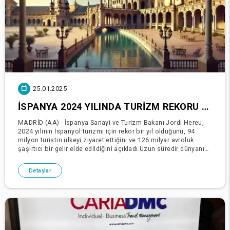
25.01.2025
İSPANYA 2024 YILINDA TURIZM REKORU KIRDI: 94 MILYON TURIST, 126 MILYAR AVRO GELIR
MADRİD (AA) - İspanya Sanayi ve Turizm Bakanı Jordi Hereu,
2024 yılının İspanyol turizmi için rekor bir yıl olduğunu, 94
milyon turistin ülkeyi ziyaret ettiğini ve 126 milyar avroluk
şaşırtıcı bir gelir elde edildiğini açıkladı.Uzun süredir dünyanın
en çok turist çeken ilk
Detaylar