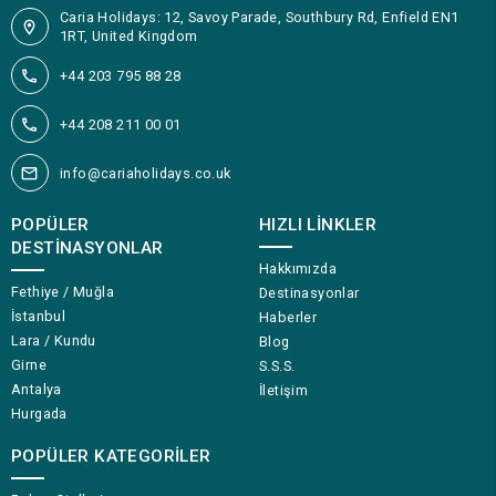
Caria Holidays: 12, Savoy Parade, Southbury Rd, Enfield EN1
1RT, United Kingdom
+44 203 795 88 28
+44 208 211 00 01
info@cariaholidays.co.uk
POPÜLER
HIZLI LINKLER
DESTINASYONLAR
Hakkımızda
Fethiye / Muğla
Destinasyonlar
İstanbul
Haberler
Lara / Kundu
Blog
Girne
S.S.S.
Antalya
İletişim
Hurgada
POPÜLER KATEGORILER