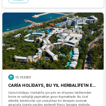
15.10.2023
CARIA HOLIDAYS, BU YIL HERBALIFE'IN EFSANE ORGANIZASYONLARINDAN BIRINE EV SAHIPLIĞI YAPTI.
Caria Holidays, Herbalife için yılın en efsanevi tatillerinden
birine ev sahipliği yapmaktan gurur duymaktadır. Bu özel
etkinlik, katılımcılar için unutulmaz bir deneyim sunmak
amacıyla özenle seçilen görkemli Rixos Sungate otelinde