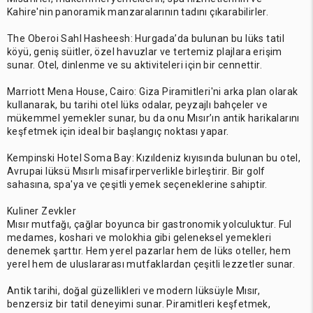
Kahire'nin panoramik manzaralarının tadını çıkarabilirler.
The Oberoi Sahl Hasheesh: Hurgada’da bulunan bu lüks tatil
köyü, geniş süitler, özel havuzlar ve tertemiz plajlara erişim
sunar. Otel, dinlenme ve su aktiviteleri için bir cennettir.
Marriott Mena House, Cairo: Giza Piramitleri'ni arka plan olarak
kullanarak, bu tarihi otel lüks odalar, peyzajlı bahçeler ve
mükemmel yemekler sunar, bu da onu Mısır’ın antik harikalarını
keşfetmek için ideal bir başlangıç noktası yapar.
Kempinski Hotel Soma Bay: Kızıldeniz kıyısında bulunan bu otel,
Avrupai lüksü Mısırlı misafirperverlikle birleştirir. Bir golf
sahasına, spa'ya ve çeşitli yemek seçeneklerine sahiptir.
Kuliner Zevkler
Mısır mutfağı, çağlar boyunca bir gastronomik yolculuktur. Ful
medames, koshari ve molokhia gibi geleneksel yemekleri
denemek şarttır. Hem yerel pazarlar hem de lüks oteller, hem
yerel hem de uluslararası mutfaklardan çeşitli lezzetler sunar.
Antik tarihi, doğal güzellikleri ve modern lüksüyle Mısır,
benzersiz bir tatil deneyimi sunar. Piramitleri keşfetmek,