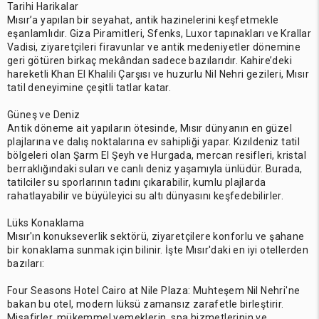
Tarihi Harikalar
Mısır’a yapılan bir seyahat, antik hazinelerini keşfetmekle
eşanlamlıdır. Giza Piramitleri, Sfenks, Luxor tapınakları ve Krallar
Vadisi, ziyaretçileri firavunlar ve antik medeniyetler dönemine
geri götüren birkaç mekândan sadece bazılarıdır. Kahire’deki
hareketli Khan El Khalili Çarşısı ve huzurlu Nil Nehri gezileri, Mısır
tatil deneyimine çeşitli tatlar katar.
Güneş ve Deniz
Antik döneme ait yapıların ötesinde, Mısır dünyanın en güzel
plajlarına ve dalış noktalarına ev sahipliği yapar. Kızıldeniz tatil
bölgeleri olan Şarm El Şeyh ve Hurgada, mercan resifleri, kristal
berraklığındaki suları ve canlı deniz yaşamıyla ünlüdür. Burada,
tatilciler su sporlarının tadını çıkarabilir, kumlu plajlarda
rahatlayabilir ve büyüleyici su altı dünyasını keşfedebilirler.
Lüks Konaklama
Mısır'ın konukseverlik sektörü, ziyaretçilere konforlu ve şahane
bir konaklama sunmak için bilinir. İşte Mısır'daki en iyi otellerden
bazıları:
Four Seasons Hotel Cairo at Nile Plaza: Muhteşem Nil Nehri'ne
bakan bu otel, modern lüksü zamansız zarafetle birleştirir.
Misafirler, mükemmel yemeklerin, spa hizmetlerinin ve