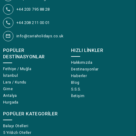
+44 203 795 88 28
+44 208 211 00 01
info@cariaholidays.co.uk
POPÜLER
HIZLI LINKLER
DESTINASYONLAR
Hakkımızda
Fethiye / Muğla
Destinasyonlar
İstanbul
Haberler
Lara / Kundu
Blog
Girne
S.S.S.
Antalya
İletişim
Hurgada
POPÜLER KATEGORILER
Balayı Otelleri
5 Yıldızlı Oteller