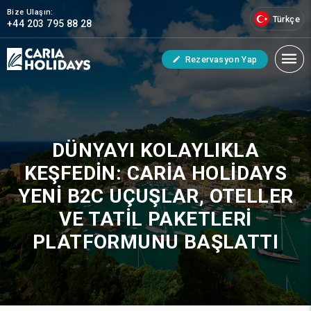
Bize Ulaşın:
Türkçe
+44 203 795 88 28
Rezervasyon Yap
DÜNYAYI KOLAYLIKLA
KEŞFEDIN: CARIA HOLIDAYS
YENI B2C UÇUŞLAR, OTELLER
VE TATIL PAKETLERI
PLATFORMUNU BAŞLATTI