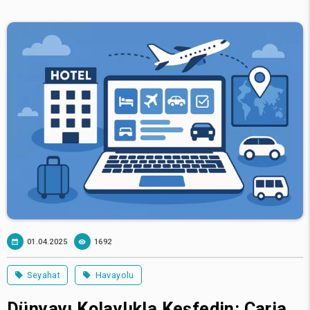
01.04.2025
1692
Seyahat
Havayolu
Dünyayı Kolaylıkla Keşfedin: Caria