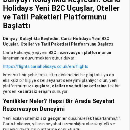
Holidays Yeni B2C Uçuşlar, Oteller
ve Tatil Paketleri Platformunu
Başlattı
Dünyayı Kolaylıkla Keşfedin:
Caria Holidays Yeni B2C
Uçuşlar, Oteller ve Tatil Paketleri Platformunu Başlattı
Caria Holidays, yepyeni
B2C rezervasyon platformunun
lansmanını duyurmaktan gurur duyar:
https://flights.cariaholidays.co.uk/en/flights
İster hızlı bir şehir tatili, ister dinlendirici bir plaj tatili ya da
eksiksiz bir kişiye özel seyahat deneyimi planlıyor olun, yeni
platformumuz
uçuşlara, otellere ve tatil paketlerine
tek bir
yerden
kesintisiz erişim
sunuyor.
Yenilikler Neler?
Hepsi Bir Arada Seyahat
Rezervasyon Deneyimi
Yeni açılan sitemiz
siz gezginler
düşünülerek tasarlanmıştır.
Caria Holidays, yılların seyahat uzmanlığını alarak güçlü ve
kullanıcı dostu bir platforma dönüştürdü.