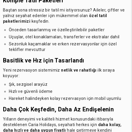
Komple Tatil Paketleri
Baştan sona stressiz bir tatil mi istiyorsunuz? Aileler, çiftler ve
yalnız seyahat edenler için mükemmel olan
özel tatil
paketlerimizi
keşfedin.
Önceden tasarlanmış ve özelleştirilebilir paketler
Uçuşlar, otel konaklamaları, transferler ve ekstralar dahil
Sezonluk kaçamaklar ve erken rezervasyonlar için özel
teklifler mevcuttur
Basitlik ve Hız için Tasarlandı
Yeni rezervasyon sistemimiz
netlik ve rahatlığı
ilk sıraya
koyuyor:
Şık, sezgisel arayüz
Hızlı ve güvenli ödeme
Hareket halindeyken kolay rezervasyon için mobil uyumlu
Daha Çok Keşfedin, Daha Az Endişelenin
Yılların deneyimi ve kaliteli hizmet konusundaki itibarıyla
desteklenen Caria Holidays, seyahati herkes için
daha kolay,
daha hızlı ve daha uygun fiyatlı
hale getirmeye kendini