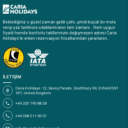
Beklediğiniz o güzel zaman geldi çattı, şimdi küçük bir mola
verip yaz tatilinize odaklanmanın tam zamanı… Hem uygun
fiyatlı hemde konforlu tatillerinizin değişmeyen adresi Caria
Holidays’le erken rezervasyon fırsatlarından yararlanın…
İLETIŞIM
Caria Holidays: 12, Savoy Parade, Southbury Rd, Enfield EN1
1RT, United Kingdom
+44 203 795 88 28
+44 208 211 00 01