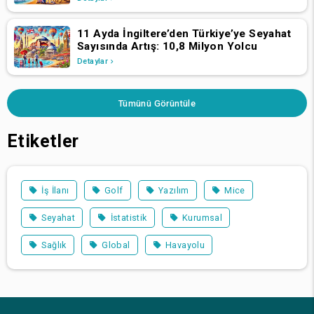
11 Ayda İngiltere’den Türkiye’ye Seyahat
Sayısında Artış: 10,8 Milyon Yolcu
Detaylar
Tümünü Görüntüle
Etiketler
İş İlanı
Golf
Yazılım
Mice
Seyahat
İstatistik
Kurumsal
Sağlık
Global
Havayolu