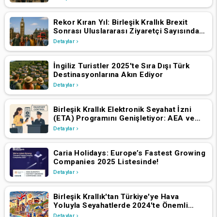
Rekor Kıran Yıl: Birleşik Krallık Brexit
Sonrası Uluslararası Ziyaretçi Sayısında
Artış Yaşadı
Detaylar
İngiliz Turistler 2025'te Sıra Dışı Türk
Destinasyonlarına Akın Ediyor
Detaylar
Birleşik Krallık Elektronik Seyahat İzni
(ETA) Programını Genişletiyor: AEA ve
İsviçre Vatandaşlarının 2 Nisan 2025'ten
Detaylar
İtibaren Başvurmaları Gerekiyor
Caria Holidays: Europe’s Fastest Growing
Companies 2025 Listesinde!
Detaylar
Birleşik Krallık'tan Türkiye'ye Hava
Yoluyla Seyahatlerde 2024'te Önemli
Büyüme
Detaylar