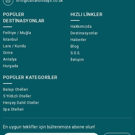
info@cariaholidays.co.uk
POPÜLER
HIZLI LINKLER
DESTINASYONLAR
Hakkımızda
Fethiye / Muğla
Destinasyonlar
İstanbul
Haberler
Lara / Kundu
Blog
Girne
S.S.S.
Antalya
İletişim
Hurgada
POPÜLER KATEGORILER
Balayı Otelleri
5 Yıldızlı Oteller
Herşey Dahil Oteller
Spa Otelleri
En uygun teklifler için bültenimize abone olun!