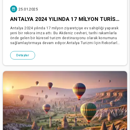
25.01.2025
ANTALYA 2024 YILINDA 17 MILYON TURISTI AĞIRLADI!
Antalya 2024 yılında 17 milyon ziyaretçiye ev sahipliği yaparak
yeni bir rekora imza attı. Bu Akdeniz cevheri, tarihi rakamlarla
önde gelen bir küresel turizm destinasyonu olarak konumunu
sağlamlaştırmaya devam ediyor.Antalya Turizmi İçin Rekorlarla
Dolu Bir YılAkdeniz'in incisi Antalya
Detaylar