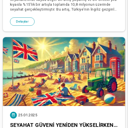
kıyasla %15'lik bir artışla toplamda 10,8 milyonun üzerinde
seyahat gerçekleştirmiştir. Bu artış, Türkiye'nin İngiliz gezginler
arasında artan cazibes
Detaylar
25.01.2025
SEYAHAT GÜVENI YENIDEN YÜKSELIRKEN İNGILIZLERIN TATIL PLANLARINDA ARTIŞ