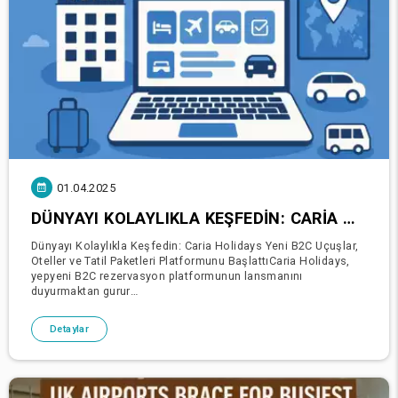
01.04.2025
DÜNYAYI KOLAYLIKLA KEŞFEDIN: CARIA HOLIDAYS YENI B2C UÇUŞLAR, OTELLER VE TATIL PAKETLERI PLATFORMUNU BAŞLATTI
Dünyayı Kolaylıkla Keşfedin: Caria Holidays Yeni B2C Uçuşlar,
Oteller ve Tatil Paketleri Platformunu BaşlattıCaria Holidays,
yepyeni B2C rezervasyon platformunun lansmanını
duyurmaktan gurur
duyar:https://flights.cariaholidays.co.uk/en/flightsİster hızlı
bir şehir tatili, ister dinlend
Detaylar