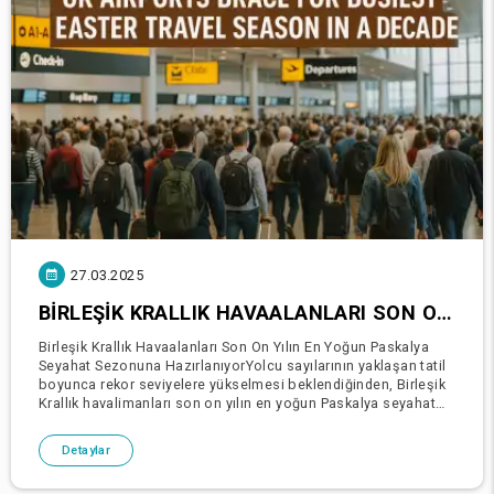
27.03.2025
BIRLEŞIK KRALLIK HAVAALANLARI SON ON YILIN EN YOĞUN PASKALYA SEYAHAT SEZONUNA HAZIRLANIYOR
Birleşik Krallık Havaalanları Son On Yılın En Yoğun Paskalya
Seyahat Sezonuna HazırlanıyorYolcu sayılarının yaklaşan tatil
boyunca rekor seviyelere yükselmesi beklendiğinden, Birleşik
Krallık havalimanları son on yılın en yoğun Paskalya seyahat
dönemine hazırlanıyor. Heathrow,
Detaylar