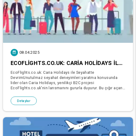
08.04.2025
ECOFLIGHTS.CO.UK: CARIA HOLIDAYS ILE SEYAHATTE DEVRIM
EcoFlights.co.uk: Caria Holidays ile Seyahatte
DevrimUnutulmaz seyahat deneyimleri yaratma konusunda
lider olan Caria Holidays, yenilikçi B2C projesi
EcoFlights.co.uk'nin lansmanını gururla duyurur. Bu çığır açan
girişim, gezginlerin uçuş, otel ve tatil paketi rezervasyonlarını
dönüş
Detaylar