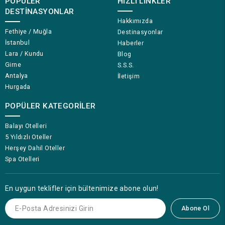
POPÜLER
HIZLI LINKLER
DESTINASYONLAR
Hakkımızda
Fethiye / Muğla
Destinasyonlar
İstanbul
Haberler
Lara / Kundu
Blog
Girne
S.S.S.
Antalya
İletişim
Hurgada
POPÜLER KATEGORILER
Balayı Otelleri
5 Yıldızlı Oteller
Herşey Dahil Oteller
Spa Otelleri
En uygun teklifler için bültenimize abone olun!
Abone Ol