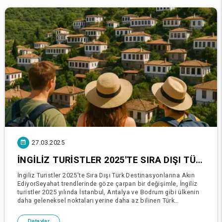
27.03.2025
İNGILIZ TURISTLER 2025'TE SIRA DIŞI TÜRK DESTINASYONLARINA AKIN EDIYOR
İngiliz Turistler 2025'te Sıra Dışı Türk Destinasyonlarına Akın
EdiyorSeyahat trendlerinde göze çarpan bir değişimle, İngiliz
turistler 2025 yılında İstanbul, Antalya ve Bodrum gibi ülkenin
daha geleneksel noktaları yerine daha az bilinen Türk
destinasyonlarını tercih ediyor. Ot
Detaylar