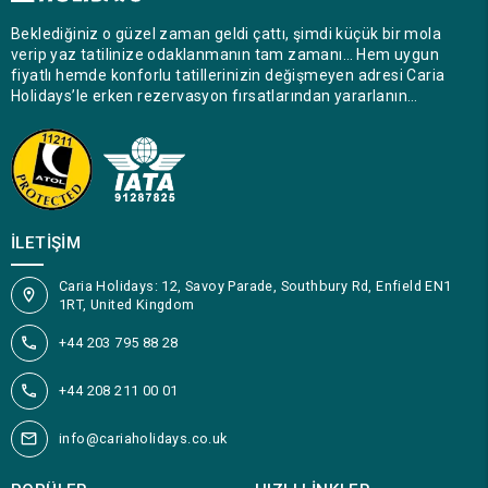
Beklediğiniz o güzel zaman geldi çattı, şimdi küçük bir mola
verip yaz tatilinize odaklanmanın tam zamanı… Hem uygun
fiyatlı hemde konforlu tatillerinizin değişmeyen adresi Caria
Holidays’le erken rezervasyon fırsatlarından yararlanın…
İLETIŞIM
Caria Holidays: 12, Savoy Parade, Southbury Rd, Enfield EN1
1RT, United Kingdom
+44 203 795 88 28
+44 208 211 00 01
info@cariaholidays.co.uk