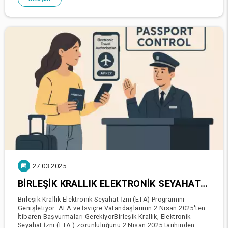
27.03.2025
BIRLEŞIK KRALLIK ELEKTRONIK SEYAHAT İZNI (ETA) PROGRAMINI GENIŞLETIYOR: AEA VE İSVIÇRE VATANDAŞLARININ 2 NISAN 2025'TEN İTIBAREN BAŞVURMALARI GEREKIYOR
Birleşik Krallık Elektronik Seyahat İzni (ETA) Programını
Genişletiyor: AEA ve İsviçre Vatandaşlarının 2 Nisan 2025'ten
İtibaren Başvurmaları GerekiyorBirleşik Krallık, Elektronik
Seyahat İzni (ETA ) zorunluluğunu 2 Nisan 2025 tarihinden