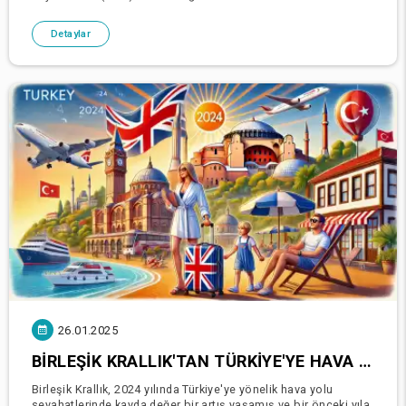
itibaren Avrupa Ekonomik Alanı (EEA) ve İs
Detaylar
26.01.2025
BIRLEŞIK KRALLIK'TAN TÜRKIYE'YE HAVA YOLUYLA SEYAHATLERDE 2024'TE ÖNEMLI BÜYÜME
Birleşik Krallık, 2024 yılında Türkiye'ye yönelik hava yolu
seyahatlerinde kayda değer bir artış yaşamış ve bir önceki yıla