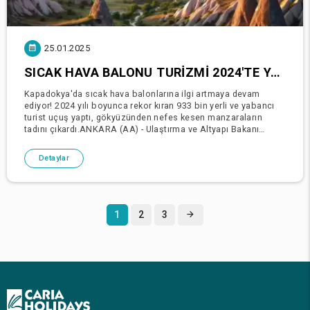
25.01.2025
SICAK HAVA BALONU TURIZMI 2024'TE YÜKSELIYOR: 933.000 YERLI VE YABANCI TURIST GÖKYÜZÜNE ÇIKIYOR
Kapadokya'da sıcak hava balonlarına ilgi artmaya devam
ediyor! 2024 yılı boyunca rekor kıran 933 bin yerli ve yabancı
turist uçuş yaptı, gökyüzünden nefes kesen manzaraların
tadını çıkardı.ANKARA (AA) - Ulaştırma ve Altyapı Bakanı
Abdulkadir Uraloğlu, 2024 yılında sıcak hav
Detaylar
1
2
3