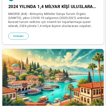
2024 YILINDA 1,4 MILYAR KIŞI ULUSLARARASI SEYAHAT GERÇEKLEŞTIRDI: BM DÜNYA TURIZM ÖRGÜTÜ RAPORU
MADRİD (AA) - Birleşmiş Milletler Dünya Turizm Örgütü
(UNWTO), yıkıcı COVID-19 salgınının (2020-2021) ardından
küresel turizm sektörü için önemli bir toparlanmaya işaret
ederek, 2024 yılında 1,4 milyar kişinin uluslararası seyahat
ettiğini bildirdi.Küresel Turizm Pandemi Ö
Detaylar