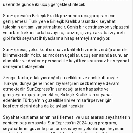
üzerinde günde iki uçuş gerçekleştirilecek.
SunExpress'in Birleşik Krallık pazarında uçuş programının
genişlemesi, Türkiye ve Birleşik Krallık arasındaki seyahat
talebinin artışını yansıtmaktadır. Geniş bir destinasyon yelpazesi
ve artan frekanslarla havayolu, turizm, iş veya akraba ziyareti
gibi farklı seyahat ihtiyaçlarına hitap etmeyi amaçlıyor.
SunExpress, yolcu konforuna ve kaliteli hizmete verdiği önemle
bilinmektedir. Yolcular, modern uçaklar, uçuş esnasında sunulan
olanaklar ve dostane personel ile keyifli ve sorunsuz bir seyahat
deneyimi bekleyebilir.
Zengin tarihi, etkileyici doğal güzellikleri ve canlı kültürüyle
Türkiye, dünya genelinden ziyaretçileri cezbetmeye devam
etmektedir. SunExpress'in sunacağı artan kapasite ve
genişleyen uçuş seçenekleri, Birleşik Krallık'tan seyahat
edenlerin Türkiye'nin güzelliklerini ve misafirperverliğini
keşfetmelerini daha da kolaylaştıracaktır.
Seyahat kısıtlamalarının hafiflemesi ve uluslararası seyahatlerin
yeniden başlamasıyla, SunExpress'in 2024 uçuş programı,
seyahatlerini güvenle planlamak isteyen yolcular için heyecan