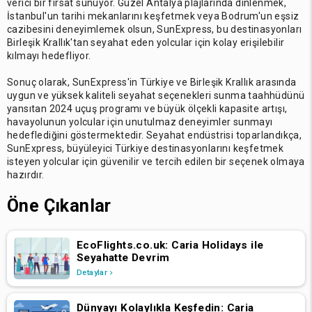
verici bir fırsat sunuyor. Güzel Antalya plajlarında dinlenmek,
İstanbul'un tarihi mekanlarını keşfetmek veya Bodrum'un eşsiz
cazibesini deneyimlemek olsun, SunExpress, bu destinasyonları
Birleşik Krallık'tan seyahat eden yolcular için kolay erişilebilir
kılmayı hedefliyor.
Sonuç olarak, SunExpress'in Türkiye ve Birleşik Krallık arasında
uygun ve yüksek kaliteli seyahat seçenekleri sunma taahhüdünü
yansıtan 2024 uçuş programı ve büyük ölçekli kapasite artışı,
havayolunun yolcular için unutulmaz deneyimler sunmayı
hedeflediğini göstermektedir. Seyahat endüstrisi toparlandıkça,
SunExpress, büyüleyici Türkiye destinasyonlarını keşfetmek
isteyen yolcular için güvenilir ve tercih edilen bir seçenek olmaya
hazırdır.
Öne Çıkanlar
EcoFlights.co.uk: Caria Holidays ile
Seyahatte Devrim
Detaylar
Dünyayı Kolaylıkla Keşfedin: Caria