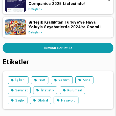
Companies 2025 Listesinde!
Detaylar
Birleşik Krallık'tan Türkiye'ye Hava
Yoluyla Seyahatlerde 2024'te Önemli
Büyüme
Detaylar
Tümünü Görüntüle
Etiketler
İş İlanı
Golf
Yazılım
Mice
Seyahat
İstatistik
Kurumsal
Sağlık
Global
Havayolu