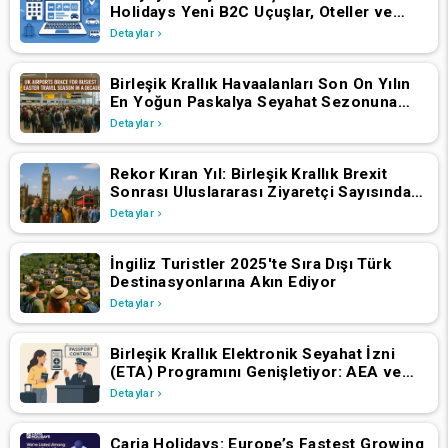
Holidays Yeni B2C Uçuşlar, Oteller ve
Tatil Paketleri Platformunu Başlattı
Detaylar
Birleşik Krallık Havaalanları Son On Yılın
En Yoğun Paskalya Seyahat Sezonuna
Hazırlanıyor
Detaylar
Rekor Kıran Yıl: Birleşik Krallık Brexit
Sonrası Uluslararası Ziyaretçi Sayısında
Artış Yaşadı
Detaylar
İngiliz Turistler 2025'te Sıra Dışı Türk
Destinasyonlarına Akın Ediyor
Detaylar
Birleşik Krallık Elektronik Seyahat İzni
(ETA) Programını Genişletiyor: AEA ve
İsviçre Vatandaşlarının 2 Nisan 2025'ten
Detaylar
İtibaren Başvurmaları Gerekiyor
Caria Holidays: Europe’s Fastest Growing