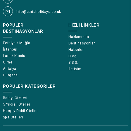
info@cariaholidays.co.uk
POPÜLER
HIZLI LINKLER
DESTINASYONLAR
Hakkımızda
Fethiye / Muğla
Destinasyonlar
İstanbul
Haberler
Lara / Kundu
Blog
Girne
S.S.S.
Antalya
İletişim
Hurgada
POPÜLER KATEGORILER
Balayı Otelleri
5 Yıldızlı Oteller
Herşey Dahil Oteller
Spa Otelleri