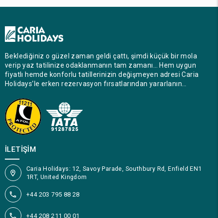
Beklediğiniz o güzel zaman geldi çattı, şimdi küçük bir mola
verip yaz tatilinize odaklanmanın tam zamanı… Hem uygun
fiyatlı hemde konforlu tatillerinizin değişmeyen adresi Caria
Holidays’le erken rezervasyon fırsatlarından yararlanın…
İLETIŞIM
Caria Holidays: 12, Savoy Parade, Southbury Rd, Enfield EN1
1RT, United Kingdom
+44 203 795 88 28
+44 208 211 00 01