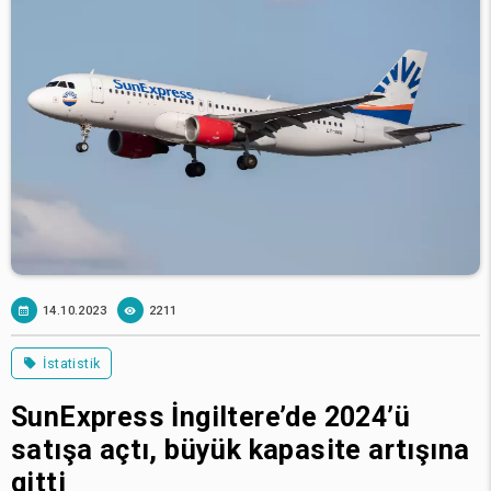
14.10.2023
2211
İstatistik
SunExpress İngiltere’de 2024’ü
satışa açtı, büyük kapasite artışına
gitti