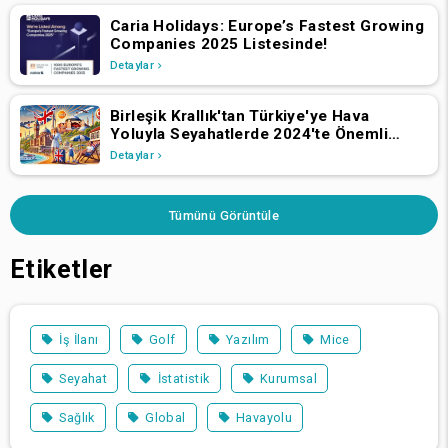
Caria Holidays: Europe’s Fastest Growing
Companies 2025 Listesinde!
Detaylar
Birleşik Krallık'tan Türkiye'ye Hava
Yoluyla Seyahatlerde 2024'te Önemli
Büyüme
Detaylar
Tümünü Görüntüle
Etiketler
İş İlanı
Golf
Yazılım
Mice
Seyahat
İstatistik
Kurumsal
Sağlık
Global
Havayolu