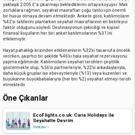
yaklaşık 2.005 £'a çıkarmayı beklediklerini ortaya koyuyor. Mali
zorluklara rağmen, seyahat masrafları çoğu tatilci için önemli
bir husus olmaya devam etmektedir. Ankete göre, katılımcıların
%42'si tatillerini planlarken seyahat masraflarının en belirleyici
faktör olduğunu söyledi. Destinasyonun çekiciliği ve kişisel
finansal koşulların her biri anket katılımcılarının %31'ini
etkilemiştir.
Hayat pahalılığı krizinden etkilenenlerin %32'si tasarrufa öncelik
verirken, şaşırtıcı bir şekilde %46'sı hala seyahat rezervasyonu
yapma eğiliminde. Katılımcıların seyahat tercihleri çeşitlilik
göstermekte olup, %56'sı partnerleriyle, %22'si arkadaşlarıyla,
daha küçük gruplar ise ebeveynleriyle (%13) veya kuzenleri ve
büyükanne-büyükbabalarıyla (her biri %2) seyahat etmeyi tercih
etmektedir.
Öne Çıkanlar
EcoFlights.co.uk: Caria Holidays ile
Seyahatte Devrim
Detaylar