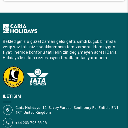
Beklediğiniz o güzel zaman geldi çattı, şimdi küçük bir mola
verip yaz tatilinize odaklanmanın tam zamanı… Hem uygun
fiyatlı hemde konforlu tatillerinizin değişmeyen adresi Caria
Holidays’le erken rezervasyon fırsatlarından yararlanın…
İLETIŞIM
Caria Holidays: 12, Savoy Parade, Southbury Rd, Enfield EN1
1RT, United Kingdom
+44 203 795 88 28