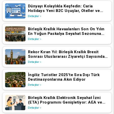
Dünyayı Kolaylıkla Keşfedin: Caria
Holidays Yeni B2C Uçuşlar, Oteller ve
Tatil Paketleri Platformunu Başlattı
Detaylar
Birleşik Krallık Havaalanları Son On Yılın
En Yoğun Paskalya Seyahat Sezonuna
Hazırlanıyor
Detaylar
Rekor Kıran Yıl: Birleşik Krallık Brexit
Sonrası Uluslararası Ziyaretçi Sayısında
Artış Yaşadı
Detaylar
İngiliz Turistler 2025'te Sıra Dışı Türk
Destinasyonlarına Akın Ediyor
Detaylar
Birleşik Krallık Elektronik Seyahat İzni
(ETA) Programını Genişletiyor: AEA ve
İsviçre Vatandaşlarının 2 Nisan 2025'ten
Detaylar
İtibaren Başvurmaları Gerekiyor