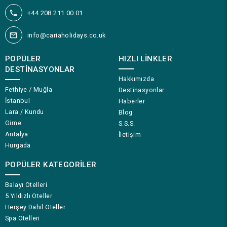
+44 208 211 00 01
info@cariaholidays.co.uk
POPÜLER
HIZLI LINKLER
DESTINASYONLAR
Hakkımızda
Fethiye / Muğla
Destinasyonlar
İstanbul
Haberler
Lara / Kundu
Blog
Girne
S.S.S.
Antalya
İletişim
Hurgada
POPÜLER KATEGORILER
Balayı Otelleri
5 Yıldızlı Oteller
Herşey Dahil Oteller
Spa Otelleri