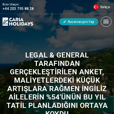
Bize Ulaşın:
Türkçe
+44 203 795 88 28
Rezervasyon Yap
LEGAL & GENERAL
TARAFINDAN
GERÇEKLEŞTIRILEN ANKET,
MALIYETLERDEKI KÜÇÜK
ARTIŞLARA RAĞMEN İNGILIZ
AILELERIN %54'ÜNÜN BU YIL
TATIL PLANLADIĞINI ORTAYA
KOYDU