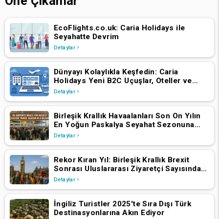
Öne Çıkanlar
EcoFlights.co.uk: Caria Holidays ile
Seyahatte Devrim
Detaylar
Dünyayı Kolaylıkla Keşfedin: Caria
Holidays Yeni B2C Uçuşlar, Oteller ve
Tatil Paketleri Platformunu Başlattı
Detaylar
Birleşik Krallık Havaalanları Son On Yılın
En Yoğun Paskalya Seyahat Sezonuna
Hazırlanıyor
Detaylar
Rekor Kıran Yıl: Birleşik Krallık Brexit
Sonrası Uluslararası Ziyaretçi Sayısında
Artış Yaşadı
Detaylar
İngiliz Turistler 2025'te Sıra Dışı Türk
Destinasyonlarına Akın Ediyor