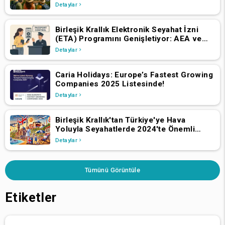
Detaylar
Birleşik Krallık Elektronik Seyahat İzni
(ETA) Programını Genişletiyor: AEA ve
İsviçre Vatandaşlarının 2 Nisan 2025'ten
Detaylar
İtibaren Başvurmaları Gerekiyor
Caria Holidays: Europe’s Fastest Growing
Companies 2025 Listesinde!
Detaylar
Birleşik Krallık'tan Türkiye'ye Hava
Yoluyla Seyahatlerde 2024'te Önemli
Büyüme
Detaylar
Tümünü Görüntüle
Etiketler