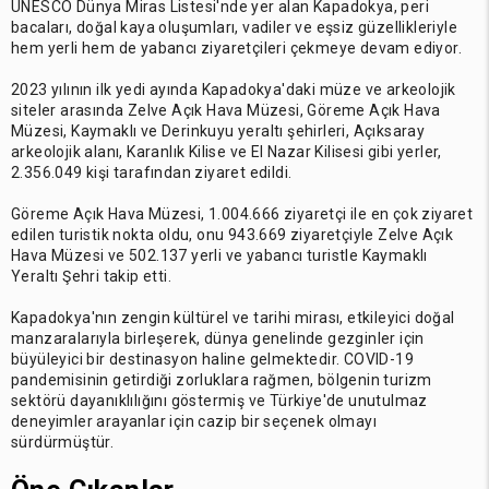
UNESCO Dünya Miras Listesi'nde yer alan Kapadokya, peri
bacaları, doğal kaya oluşumları, vadiler ve eşsiz güzellikleriyle
hem yerli hem de yabancı ziyaretçileri çekmeye devam ediyor.
2023 yılının ilk yedi ayında Kapadokya'daki müze ve arkeolojik
siteler arasında Zelve Açık Hava Müzesi, Göreme Açık Hava
Müzesi, Kaymaklı ve Derinkuyu yeraltı şehirleri, Açıksaray
arkeolojik alanı, Karanlık Kilise ve El Nazar Kilisesi gibi yerler,
2.356.049 kişi tarafından ziyaret edildi.
Göreme Açık Hava Müzesi, 1.004.666 ziyaretçi ile en çok ziyaret
edilen turistik nokta oldu, onu 943.669 ziyaretçiyle Zelve Açık
Hava Müzesi ve 502.137 yerli ve yabancı turistle Kaymaklı
Yeraltı Şehri takip etti.
Kapadokya'nın zengin kültürel ve tarihi mirası, etkileyici doğal
manzaralarıyla birleşerek, dünya genelinde gezginler için
büyüleyici bir destinasyon haline gelmektedir. COVID-19
pandemisinin getirdiği zorluklara rağmen, bölgenin turizm
sektörü dayanıklılığını göstermiş ve Türkiye'de unutulmaz
deneyimler arayanlar için cazip bir seçenek olmayı
sürdürmüştür.