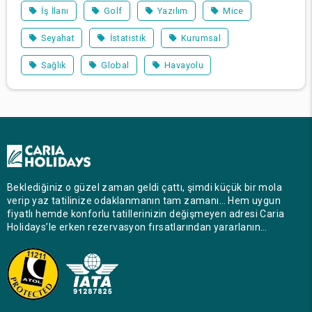
İş İlanı
Golf
Yazılım
Mice
Seyahat
İstatistik
Kurumsal
Sağlık
Global
Havayolu
Beklediğiniz o güzel zaman geldi çattı, şimdi küçük bir mola
verip yaz tatilinize odaklanmanın tam zamanı… Hem uygun
fiyatlı hemde konforlu tatillerinizin değişmeyen adresi Caria
Holidays’le erken rezervasyon fırsatlarından yararlanın…