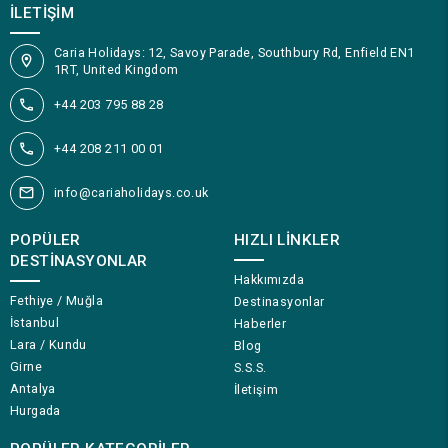
İLETIŞIM
Caria Holidays: 12, Savoy Parade, Southbury Rd, Enfield EN1
1RT, United Kingdom
+44 203 795 88 28
+44 208 211 00 01
info@cariaholidays.co.uk
POPÜLER
HIZLI LINKLER
DESTINASYONLAR
Hakkımızda
Fethiye / Muğla
Destinasyonlar
İstanbul
Haberler
Lara / Kundu
Blog
Girne
S.S.S.
Antalya
İletişim
Hurgada