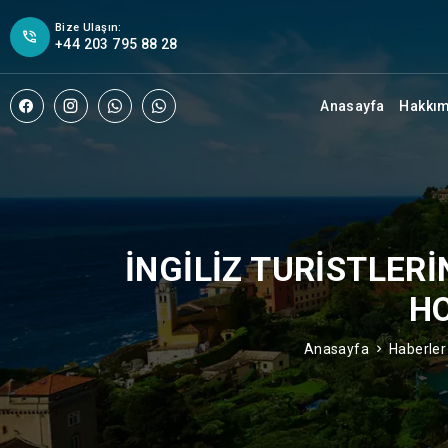
Bize Ulaşın:
+44 203 795 88 28
Anasayfa
Hakkı
İNGILIZ TURISTLERI
HO
Anasayfa
Haberler