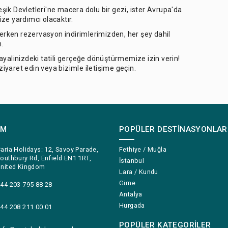
leşik Devletleri'ne macera dolu bir gezi, ister Avrupa'da
size yardımcı olacaktır.
 erken rezervasyon indirimlerimizden, her şey dahil
n.
ayalinizdeki tatili gerçeğe dönüştürmemize izin verin!
 ziyaret edin veya bizimle iletişime geçin.
IM
POPÜLER DESTINASYONLAR
aria Holidays: 12, Savoy Parade,
Fethiye / Muğla
outhbury Rd, Enfield EN1 1RT,
İstanbul
nited Kingdom
Lara / Kundu
Girne
44 203 795 88 28
Antalya
Hurgada
44 208 211 00 01
POPÜLER KATEGORILER