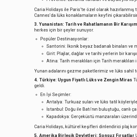
Caria Holidays ile Paris'te özel olarak hazırlanmış
Cannes'da lüks konaklamaların keyfini çıkarabilirsi
3.
Yunanistan:
Tarih ve Rahatlamanın Bir Karışım
herkes için bir şeyler sunuyor.
Popüler Destinasyonlar:
Santorini: İkonik beyaz badanalı binaları ve
Girit: Plajlar, dağlar ve tarihi yerlerin bir karış
Atina: Tarih meraklıları için Tarih meraklıları
Yunan adalarını gezme paketlerimiz ve lüks sahil t
4.
Türkiye:
Uygun Fiyatlı Lüks ve Zengin Miras
Tü
geldi.
En İyi Seçimler:
Antalya: Turkuaz suları ve lüks tatil köyleriyle
İstanbul: Doğu ile Batı'nın buluştuğu, canlı çar
Kapadokya: Gerçeküstü manzaraları üzerinde s
Caria Holidays, kültürel keşifleri dinlendirici plaj 
5.
Amerika Birleşik Devletleri:
Sonsuz Fırsatlar
U