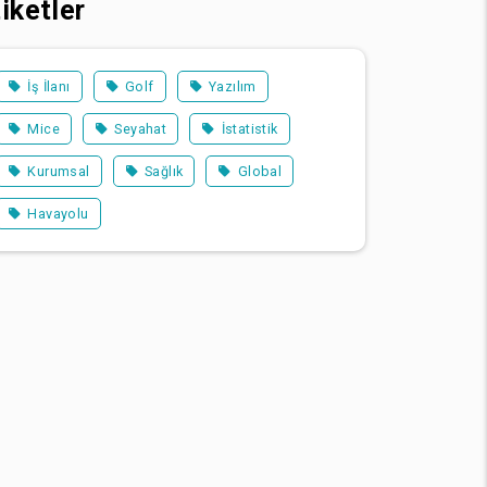
iketler
İş İlanı
Golf
Yazılım
Mice
Seyahat
İstatistik
Kurumsal
Sağlık
Global
Havayolu