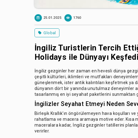
25.01.2025
1760
Global
İngiliz Turistlerin Tercih Ett
Holidays ile Dünyayı Keşfed
İngiliz gezginler her zaman en hevesli dünya gezginl
çeşitli kültürleri, iklimleri ve mutfakları deneyiml
güneşlenmek, ister antik kalıntıları keşfetmek ya da c
dünyanın dört bir yanında unutulmaz deneyimler a
tasarlanmış en iyi seyahat paketlerini sunmaktan 
İngilizler Seyahat Etmeyi Neden Sev
Birleşik Krallık'ın öngörülemeyen hava koşulları ve 
rahatlama ve macera aramaya motive eder. Kısa 
maceralara kadar, İngiliz gezginler tatillerini planl
verirler.