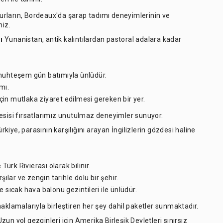
 turların, Bordeaux'da şarap tadımı deneyimlerinin ve
niz.
ı
Yunanistan, antik kalıntılardan pastoral adalara kadar
 muhteşem gün batımıyla ünlüdür.
ımı.
 için mutlaka ziyaret edilmesi gereken bir yer.
esisi fırsatlarımız unutulmaz deneyimler sunuyor.
rkiye, parasının karşılığını arayan İngilizlerin gözdesi haline
 Türk Rivierası olarak bilinir.
şılar ve zengin tarihle dolu bir şehir.
ıcak hava balonu gezintileri ile ünlüdür.
konaklamalarıyla birleştiren her şey dahil paketler sunmaktadır.
zun yol gezginleri için Amerika Birleşik Devletleri sınırsız