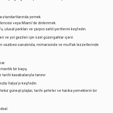
ya standartlarında yemek.
eğlencesi veya Miami'de dinlenmek.
 ulusal parkları ve çarpıcı sahil şeritlerini keşfedin.
ri ve yol gezileri için özel güzergahlar içerir.
ın cazibesi sanatında, mimarisinde ve mutfak lezzetlerinde
par.
omantik bir kaçış.
e tarihi kasabalarıyla tanınır.
ızla İtalya'yı keşfedin.
ekiz güneşli plajlar, tarihi şehirler ve harika yemeklerin bir
ideal.