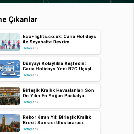
ne Çıkanlar
EcoFlights.co.uk: Caria Holidays
ile Seyahatte Devrim
Detaylar
Dünyayı Kolaylıkla Keşfedin:
Caria Holidays Yeni B2C Uçuşlar,
Oteller ve Tatil Paketleri
Detaylar
Platformunu Başlattı
Birleşik Krallık Havaalanları Son
On Yılın En Yoğun Paskalya
Seyahat Sezonuna Hazırlanıyor
Detaylar
Rekor Kıran Yıl: Birleşik Krallık
Brexit Sonrası Uluslararası
Ziyaretçi Sayısında Artış Yaşadı
Detaylar