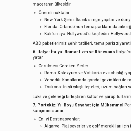
maceranın ülkesidir.
Önemli noktalar:
New York Şehri: İkonik simge yapılar ve dün
Florida: Orlando'nun tema parklarında aile 
Kaliforniya: Hollywood'u keşfedin: Hollywood'u,
ABD paketlerimiz şehir tatilleri, tema parkı ziyaretle
6.
İtalya: İtalya:
Romantizm ve Rönesans
İtalya'n
yatar.
Görülmesi Gereken Yerler:
Roma: Kolezyum ve Vatikan'a ev sahipliği ya
Venedik: Kanallarında gondol gezintileri ile r
Toskana: İnişli çıkışlı tepeleri, üzüm bağları v
Lüks ve geleneği birleştiren kültür ve şarap turlarım
7.
Portekiz:
Yıl Boyu Seyahat İçin Mükemmel
Port
karışımını sunar.
En İyi Destinasyonlar:
Algarve: Plaj severler ve golf meraklıları için 