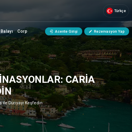
Türkçe
Balayı
Corp
Acente Girişi
Rezervasyon Yap
STINASYONLAR: CARIA
DIN
ays ile Dünyayı Keşfedin