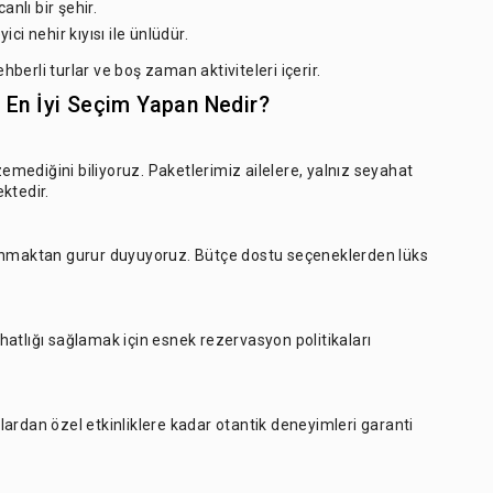
nlı bir şehir.
ci nehir kıyısı ile ünlüdür.
hberli turlar ve boş zaman aktiviteleri içerir.
in En İyi Seçim Yapan Nedir?
zemediğini biliyoruz. Paketlerimiz ailelere, yalnız seyahat
ktedir.
sunmaktan gurur duyuyoruz. Bütçe dostu seçeneklerden lüks
rahatlığı sağlamak için esnek rezervasyon politikaları
urlardan özel etkinliklere kadar otantik deneyimleri garanti