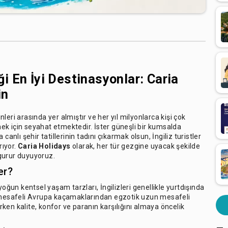
iği En İyi Destinasyonlar: Caria
in
eri arasında yer almıştır ve her yıl milyonlarca kişi çok
emek için seyahat etmektedir. İster güneşli bir kumsalda
anlı şehir tatillerinin tadını çıkarmak olsun, İngiliz turistler
rıyor.
Caria Holidays
olarak, her tür gezgine uyacak şekilde
gurur duyuyoruz.
er?
yoğun kentsel yaşam tarzları, İngilizleri genellikle yurtdışında
mesafeli Avrupa kaçamaklarından egzotik uzun mesafeli
arken kalite, konfor ve paranın karşılığını almaya öncelik