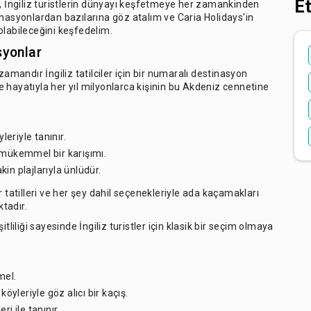
Et
ş, İngiliz turistlerin dünyayı keşfetmeye her zamankinden
inasyonlardan bazılarına göz atalım ve Caria Holidays'in
olabileceğini keşfedelim.
syonlar
mandır İngiliz tatilciler için bir numaralı destinasyon
ece hayatıyla her yıl milyonlarca kişinin bu Akdeniz cennetine
leriyle tanınır.
n mükemmel bir karışımı.
in plajlarıyla ünlüdür.
hir tatilleri ve her şey dahil seçenekleriyle ada kaçamakları
tadır.
itliliği sayesinde İngiliz turistler için klasik bir seçim olmaya
mel.
köyleriyle göz alıcı bir kaçış.
i ile tanınır.