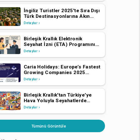
İngiliz Turistler 2025'te Sıra Dışı
Türk Destinasyonlarına Akın
Ediyor
Detaylar
Birleşik Krallık Elektronik
Seyahat İzni (ETA) Programını
Genişletiyor: AEA ve İsviçre
Detaylar
Vatandaşlarının 2 Nisan 2025'ten
İtibaren Başvurmaları Gerekiyor
Caria Holidays: Europe’s Fastest
Growing Companies 2025
Listesinde!
Detaylar
Birleşik Krallık'tan Türkiye'ye
Hava Yoluyla Seyahatlerde
2024'te Önemli Büyüme
Detaylar
Tümünü Görüntüle