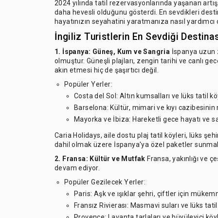
2024 yılında tatil rezervasyonlarında yaşanan artı
daha hevesli olduğunu gösterdi. En sevdikleri dest
hayatınızın seyahatini yaratmanıza nasıl yardımcı 
İngiliz Turistlerin En Sevdiği Destina
1.
İspanya:
Güneş, Kum ve Sangria
İspanya uzun za
olmuştur. Güneşli plajları, zengin tarihi ve canlı g
akın etmesi hiç de şaşırtıcı değil.
Popüler Yerler:
Costa del Sol: Altın kumsalları ve lüks tatil köy
Barselona: Kültür, mimari ve kıyı cazibesini
Mayorka ve İbiza: Hareketli gece hayatı ve sak
Caria Holidays, aile dostu plaj tatil köyleri, lüks şe
dahil olmak üzere İspanya'ya özel paketler sunmak
2.
Fransa:
Kültür ve Mutfak
Fransa, yakınlığı ve çeş
devam ediyor.
Popüler Gezilecek Yerler:
Paris: Aşk ve ışıklar şehri, çiftler için mükem
Fransız Rivierası: Masmavi suları ve lüks tatil 
Provence: Lavanta tarlaları ve büyüleyici köyler