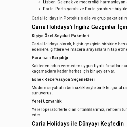
Lizbon: Gelenek ve modernliği harmanlayan ca
Porto: Porto şarabı ve Porto şarabı ve büyüleyi
Caria Holidays'in Portekiz'e aile ve grup paketleri re
Caria Holidays'i İngiliz Gezginler İç
Kişiye Özel Seyahat Paketleri
Caria Holidays olarak, hiçbir gezginin birbirine ben
edenlere, çiftlere ve macera arayanlara hitap etme
Paranızın Karşılığı
Kaliteden ödün vermeden uygun fiyatlı fırsatlar 
kaçamaklara kadar herkes için bir şeyler var.
Esnek Rezervasyon Seçenekleri
Modern seyahatin belirsizlikleriyle birlikte, gönül 
sunuyoruz.
Yerel Uzmanlık
Yerel operatörlerle olan ortaklıklarımız, rehberli t
eder.
Caria Holidays ile Dünyayı Keşfedin