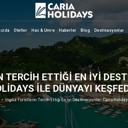
mızda
Oteller
Hac & Umre
Haberler
Blog
Destinasyonlar
N TERCIH ETTIĞI EN İYI DE
LIDAYS ILE DÜNYAYI KEŞFE
İngiliz Turistlerin Tercih Ettiği En İyi Destinasyonlar: Caria Holid