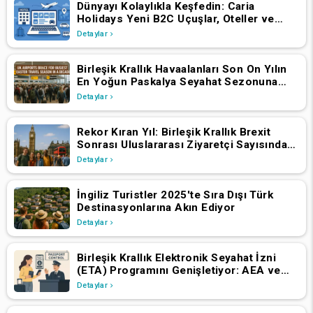
Dünyayı Kolaylıkla Keşfedin: Caria
Holidays Yeni B2C Uçuşlar, Oteller ve
Tatil Paketleri Platformunu Başlattı
Detaylar
Birleşik Krallık Havaalanları Son On Yılın
En Yoğun Paskalya Seyahat Sezonuna
Hazırlanıyor
Detaylar
Rekor Kıran Yıl: Birleşik Krallık Brexit
Sonrası Uluslararası Ziyaretçi Sayısında
Artış Yaşadı
Detaylar
İngiliz Turistler 2025'te Sıra Dışı Türk
Destinasyonlarına Akın Ediyor
Detaylar
Birleşik Krallık Elektronik Seyahat İzni
(ETA) Programını Genişletiyor: AEA ve
İsviçre Vatandaşlarının 2 Nisan 2025'ten
Detaylar
İtibaren Başvurmaları Gerekiyor