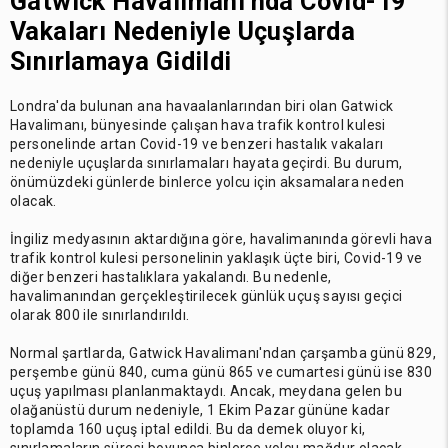
Gatwick Havalimanı'nda Covid-19
Vakaları Nedeniyle Uçuşlarda
Sınırlamaya Gidildi
Londra'da bulunan ana havaalanlarından biri olan Gatwick
Havalimanı, bünyesinde çalışan hava trafik kontrol kulesi
personelinde artan Covid-19 ve benzeri hastalık vakaları
nedeniyle uçuşlarda sınırlamaları hayata geçirdi. Bu durum,
önümüzdeki günlerde binlerce yolcu için aksamalara neden
olacak.
İngiliz medyasının aktardığına göre, havalimanında görevli hava
trafik kontrol kulesi personelinin yaklaşık üçte biri, Covid-19 ve
diğer benzeri hastalıklara yakalandı. Bu nedenle,
havalimanından gerçekleştirilecek günlük uçuş sayısı geçici
olarak 800 ile sınırlandırıldı.
Normal şartlarda, Gatwick Havalimanı'ndan çarşamba günü 829,
perşembe günü 840, cuma günü 865 ve cumartesi günü ise 830
uçuş yapılması planlanmaktaydı. Ancak, meydana gelen bu
olağanüstü durum nedeniyle, 1 Ekim Pazar gününe kadar
toplamda 160 uçuş iptal edildi. Bu da demek oluyor ki,