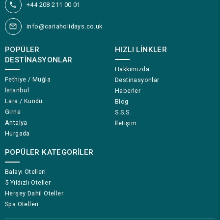
+44 208 211 00 01
info@cariaholidays.co.uk
POPÜLER
HIZLI LINKLER
DESTINASYONLAR
Hakkımızda
Fethiye / Muğla
Destinasyonlar
İstanbul
Haberler
Lara / Kundu
Blog
Girne
S.S.S.
Antalya
İletişim
Hurgada
POPÜLER KATEGORILER
Balayı Otelleri
5 Yıldızlı Oteller
Herşey Dahil Oteller
Spa Otelleri