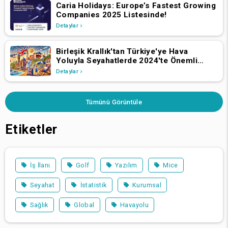
Caria Holidays: Europe’s Fastest Growing
Companies 2025 Listesinde!
Detaylar
Birleşik Krallık'tan Türkiye'ye Hava
Yoluyla Seyahatlerde 2024'te Önemli
Büyüme
Detaylar
Tümünü Görüntüle
Etiketler
İş İlanı
Golf
Yazılım
Mice
Seyahat
İstatistik
Kurumsal
Sağlık
Global
Havayolu