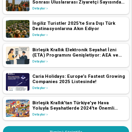
Sonrası Uluslararası Ziyaretçi Sayısında
Artış Yaşadı
Detaylar
İngiliz Turistler 2025'te Sıra Dışı Türk
Destinasyonlarına Akın Ediyor
Detaylar
Birleşik Krallık Elektronik Seyahat İzni
(ETA) Programını Genişletiyor: AEA ve
İsviçre Vatandaşlarının 2 Nisan 2025'ten
Detaylar
İtibaren Başvurmaları Gerekiyor
Caria Holidays: Europe’s Fastest Growing
Companies 2025 Listesinde!
Detaylar
Birleşik Krallık'tan Türkiye'ye Hava
Yoluyla Seyahatlerde 2024'te Önemli
Büyüme
Detaylar