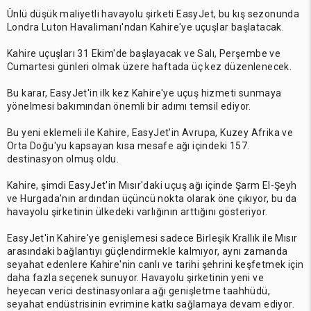
Ünlü düşük maliyetli havayolu şirketi EasyJet, bu kış sezonunda
Londra Luton Havalimanı'ndan Kahire'ye uçuşlar başlatacak.
Kahire uçuşları 31 Ekim'de başlayacak ve Salı, Perşembe ve
Cumartesi günleri olmak üzere haftada üç kez düzenlenecek.
Bu karar, EasyJet'in ilk kez Kahire'ye uçuş hizmeti sunmaya
yönelmesi bakımından önemli bir adımı temsil ediyor.
Bu yeni eklemeli ile Kahire, EasyJet'in Avrupa, Kuzey Afrika ve
Orta Doğu'yu kapsayan kısa mesafe ağı içindeki 157.
destinasyon olmuş oldu.
Kahire, şimdi EasyJet'in Mısır'daki uçuş ağı içinde Şarm El-Şeyh
ve Hurgada'nın ardından üçüncü nokta olarak öne çıkıyor, bu da
havayolu şirketinin ülkedeki varlığının arttığını gösteriyor.
EasyJet'in Kahire'ye genişlemesi sadece Birleşik Krallık ile Mısır
arasındaki bağlantıyı güçlendirmekle kalmıyor, aynı zamanda
seyahat edenlere Kahire'nin canlı ve tarihi şehrini keşfetmek için
daha fazla seçenek sunuyor. Havayolu şirketinin yeni ve
heyecan verici destinasyonlara ağı genişletme taahhüdü,
seyahat endüstrisinin evrimine katkı sağlamaya devam ediyor.