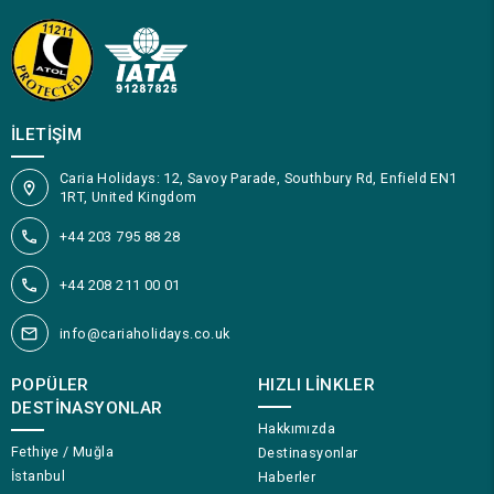
İLETIŞIM
Caria Holidays: 12, Savoy Parade, Southbury Rd, Enfield EN1
1RT, United Kingdom
+44 203 795 88 28
+44 208 211 00 01
info@cariaholidays.co.uk
POPÜLER
HIZLI LINKLER
DESTINASYONLAR
Hakkımızda
Fethiye / Muğla
Destinasyonlar
İstanbul
Haberler