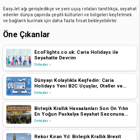
EasyJet ağı genişledikçe ve yeni uçuş rotaları tanıttıkça, seyahat
edenler dünya çapında çeşitli kültürleri ve bölgeleri keşfetmek
ve bağlantı kurmak için daha fazla fırsat bekleyebilirler.
Öne Çıkanlar
EcoFlights.co.uk: Caria Holidays ile
Seyahatte Devrim
Detaylar
Dünyayı Kolaylıkla Keşfedin: Caria
Holidays Yeni B2C Uçuşlar, Oteller ve
Tatil Paketleri Platformunu Başlattı
Detaylar
Birleşik Krallık Havaalanları Son On Yılın
En Yoğun Paskalya Seyahat Sezonuna
Hazırlanıyor
Detaylar
Rekor Kıran Yıl: Birleşik Krallık Brexit