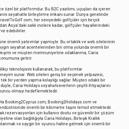
ce özel bir platformdur. Bu B2C yazılımı, uçuşları da içeren
larını seyahatle birleştirme imkanı sunar. Dünya genelinde
velToGolf.com, her seviyedeki golfçüler için birçok
n Asya'daki saklı incilere kadar, golfçüler hayallerindeki
ve edebilirler.
ne önemli yatırımlar yapmıştır. Bu ortaklık ve web sitelerinin
 saygın seyahat acentelerinden biri olma yolunda önemli bir
irleşimi ve müşteri memnuniyetine odaklanma, Caria
 konumuna getirir.
kçi teknolojisini kullanarak, bu platformlar
eneyim sunar. Web siteleri geniş bir seçenek yelpazesi,
 tek bir yerden yapma kolaylığı sağlar. Müşteri odaklı bir
yle, Caria Holidays seyahatseverlerin çeşitli ihtiyaçlarını
oyuncu olmayı hedeflemektedir.
ğıyla Booking2Cyprus.com, Booking2Holidays.com ve
düstrisinde önemli bir kilometre taşını temsil etmektedir.
 rezervasyonları için kullanıcı dostu ve güvenilir bir çözüm
ine olan bağlılığıyla Caria Holidays, Birleşik Krallık
mlanmak ve saygın bir oyuncu haline gelmek için önemli bir