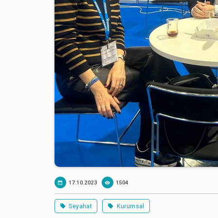
17.10.2023
1504
Seyahat
Kurumsal