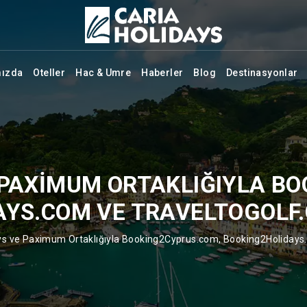
mızda
Oteller
Hac & Umre
Haberler
Blog
Destinasyonlar
 PAXIMUM ORTAKLIĞIYLA B
YS.COM VE TRAVELTOGOLF.
ys ve Paximum Ortaklığıyla Booking2Cyprus.com, Booking2Holidays