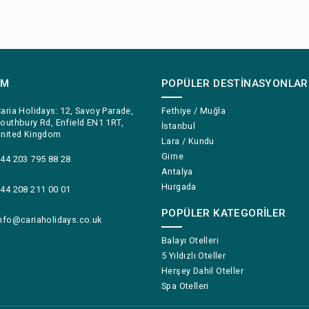
IM
POPÜLER DESTINASYONLAR
aria Holidays: 12, Savoy Parade,
Fethiye / Muğla
outhbury Rd, Enfield EN1 1RT,
İstanbul
nited Kingdom
Lara / Kundu
Girne
44 203 795 88 28
Antalya
Hurgada
44 208 211 00 01
POPÜLER KATEGORILER
nfo@cariaholidays.co.uk
Balayı Otelleri
5 Yıldızlı Oteller
Herşey Dahil Oteller
Spa Otelleri