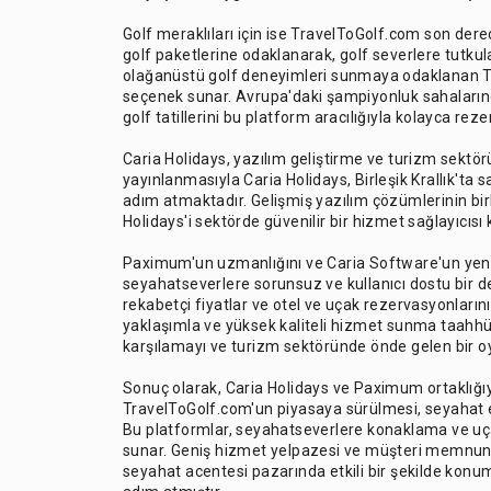
Golf meraklıları için ise TravelToGolf.com son dere
golf paketlerine odaklanarak, golf severlere tutku
olağanüstü golf deneyimleri sunmaya odaklanan Tra
seçenek sunar. Avrupa'daki şampiyonluk sahalarında
golf tatillerini bu platform aracılığıyla kolayca rezer
Caria Holidays, yazılım geliştirme ve turizm sektörü
yayınlanmasıyla Caria Holidays, Birleşik Krallık'ta
adım atmaktadır. Gelişmiş yazılım çözümlerinin b
Holidays'i sektörde güvenilir bir hizmet sağlayıcısı
Paximum'un uzmanlığını ve Caria Software'un yenili
seyahatseverlere sorunsuz ve kullanıcı dostu bir d
rekabetçi fiyatlar ve otel ve uçak rezervasyonlarını
yaklaşımla ve yüksek kaliteli hizmet sunma taahhüdü
karşılamayı ve turizm sektöründe önde gelen bir 
Sonuç olarak, Caria Holidays ve Paximum ortaklı
TravelToGolf.com'un piyasaya sürülmesi, seyahat en
Bu platformlar, seyahatseverlere konaklama ve uçak
sunar. Geniş hizmet yelpazesi ve müşteri memnuniyet
seyahat acentesi pazarında etkili bir şekilde konu