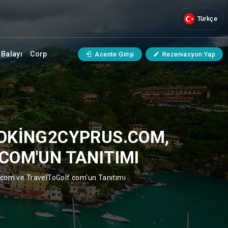
Türkçe
Balayı
Corp
Acente Girişi
Rezervasyon Yap
OOKING2CYPRUS.COM,
COM'UN TANITIMI
.com ve TravelToGolf.com'un Tanıtımı