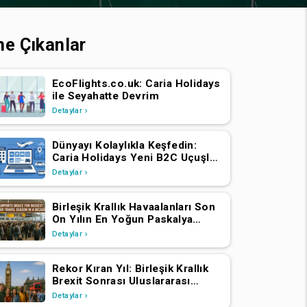
ne Çıkanlar
EcoFlights.co.uk: Caria Holidays
ile Seyahatte Devrim
Detaylar
Dünyayı Kolaylıkla Keşfedin:
Caria Holidays Yeni B2C Uçuşlar,
Oteller ve Tatil Paketleri
Detaylar
Platformunu Başlattı
Birleşik Krallık Havaalanları Son
On Yılın En Yoğun Paskalya
Seyahat Sezonuna Hazırlanıyor
Detaylar
Rekor Kıran Yıl: Birleşik Krallık
Brexit Sonrası Uluslararası
Ziyaretçi Sayısında Artış Yaşadı
Detaylar