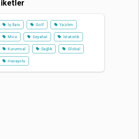
iketler
İş İlanı
Golf
Yazılım
Mice
Seyahat
İstatistik
Kurumsal
Sağlık
Global
Havayolu