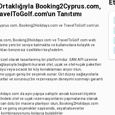
Et
Ortaklığıyla Booking2Cyprus.com,
avelToGolf.com'un Tanıtımı
Cyprus.com, Booking2Holidays.com ve TravelToGolf.com'un
prus.com, Booking2Holidays.com ve TravelToGolf.com web
isine yeni bir seviye katmakta ve kullanıcılara kolaylık ve
kları benzersiz özellikleri keşfedelim.
özel olarak tasarlanmış bir platformdur. SAN API üzerine
ğlayıcıyla bağlantı kurarak otel, uçak ve otel+uçak paketleri
l köyü veya sıcacık bir köy konaklaması arıyor olun,
e uygun geniş bir seçenek sunar. Üst düzey sağlayıcılarla
fiyatlar ve sorunsuz bir rezervasyon deneyimi sunmayı garanti
idays.com da aynı yapıya sahiptir ancak küresel ölçekte
elindeki otel ve uçak rezervasyonlarını yapmalarına olanak
eyecan dolu bir macera planlıyor olun, Booking2Holidays.com
üz ve geniş seçenekler sayesinde, seyahatseverler
kombinasyonunu kolayca bulabilirler.