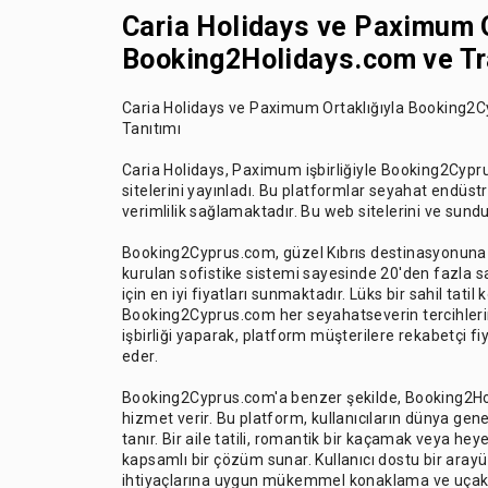
Caria Holidays ve Paximum 
Booking2Holidays.com ve Tr
Caria Holidays ve Paximum Ortaklığıyla Booking2
Tanıtımı
Caria Holidays, Paximum işbirliğiyle Booking2Cy
sitelerini yayınladı. Bu platformlar seyahat endüstr
verimlilik sağlamaktadır. Bu web sitelerini ve sundu
Booking2Cyprus.com, güzel Kıbrıs destinasyonuna 
kurulan sofistike sistemi sayesinde 20'den fazla sa
için en iyi fiyatları sunmaktadır. Lüks bir sahil tati
Booking2Cyprus.com her seyahatseverin tercihlerin
işbirliği yaparak, platform müşterilere rekabetçi 
eder.
Booking2Cyprus.com'a benzer şekilde, Booking2Hol
hizmet verir. Bu platform, kullanıcıların dünya gen
tanır. Bir aile tatili, romantik bir kaçamak veya h
kapsamlı bir çözüm sunar. Kullanıcı dostu bir aray
ihtiyaçlarına uygun mükemmel konaklama ve uçak 