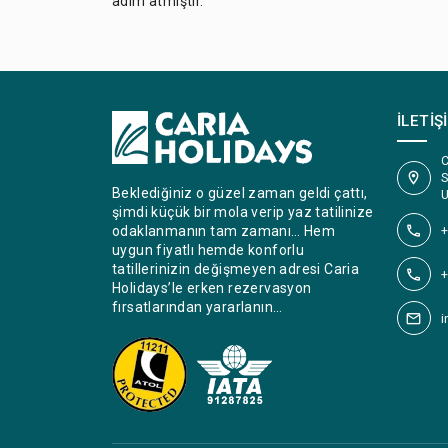
adım atmıştır.
İLETIŞ
C
S
Beklediğiniz o güzel zaman geldi çattı,
U
şimdi küçük bir mola verip yaz tatilinize
+
odaklanmanın tam zamanı… Hem
uygun fiyatlı hemde konforlu
tatillerinizin değişmeyen adresi Caria
+
Holidays’le erken rezervasyon
fırsatlarından yararlanın…
i