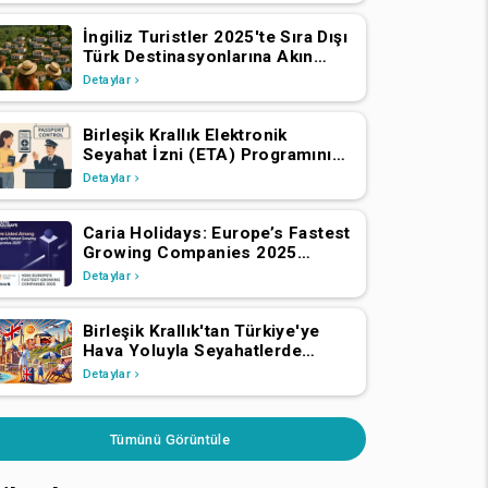
İngiliz Turistler 2025'te Sıra Dışı
Türk Destinasyonlarına Akın
Ediyor
Detaylar
Birleşik Krallık Elektronik
Seyahat İzni (ETA) Programını
Genişletiyor: AEA ve İsviçre
Detaylar
Vatandaşlarının 2 Nisan 2025'ten
İtibaren Başvurmaları Gerekiyor
Caria Holidays: Europe’s Fastest
Growing Companies 2025
Listesinde!
Detaylar
Birleşik Krallık'tan Türkiye'ye
Hava Yoluyla Seyahatlerde
2024'te Önemli Büyüme
Detaylar
Tümünü Görüntüle