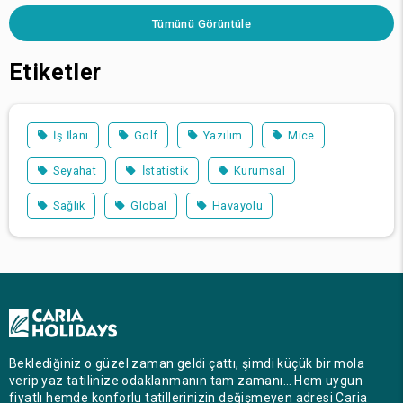
Tümünü Görüntüle
Etiketler
İş İlanı
Golf
Yazılım
Mice
Seyahat
İstatistik
Kurumsal
Sağlık
Global
Havayolu
Beklediğiniz o güzel zaman geldi çattı, şimdi küçük bir mola
verip yaz tatilinize odaklanmanın tam zamanı… Hem uygun
fiyatlı hemde konforlu tatillerinizin değişmeyen adresi Caria