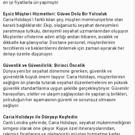
en iyi fiyatlarla ün yapmıştır.
Eşsiz Müşteri Hizmetleri: Güven Dolu Bir Yolculuk
Caria Holidays'i farklı kılan şey, müşteri memnuniyetine olan
kararlı bağlılıklarıdır. Ekip, olağanüstü seyahat deneyimleri
yaratmaya tutkulu, deneyimli seyahat uzmanlarından oluşuyor.
Müşteriler ofislerine adım attığı andan itibaren, sıcaklık ve
dikkatle karşılanıyorlar. Dostane personel, müşterilerinin
tercihlerini ve beklentilerini dinlemek için zaman ayırarak her
detayı özenle düşünüyor.
Güvenlik ve Güvenilirlik: Birinci Öncelik
Dünya yeni bir seyahat dönemine girerken, güvenlik ve
güvenilirlik büyük önem taşıyor. Caria Holidays, müşterilerinin
sağlığını ön planda tutarak seyahat düzenlemelerini en yüksek
güvenlik standartlarına uygun şekilde gerçekleştiriyor. Güvenilir
havayolları, oteller ve ulaşım sağlayıcıları ile yapılan iş birlikleri,
yolculuğun her aşamasının güvenli ve sorunsuz olmasını
sağlıyor.
Caria Holidays ile Dünyayı Keşfedin
Canlı Londra şehrinde, Caria Holidays, seyahat mükemmelliğinin
simgesi olarak öne çıkıyor. Kişiye özel itineraryolarından,
rakipsiz fiyatlarına ve olağanüstü müşteri hizmetine kadar,