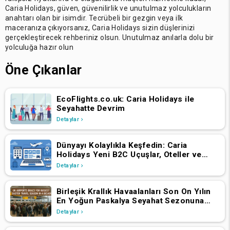
Caria Holidays, güven, güvenilirlik ve unutulmaz yolculukların
anahtarı olan bir isimdir. Tecrübeli bir gezgin veya ilk
maceranıza çıkıyorsanız, Caria Holidays sizin düşlerinizi
gerçekleştirecek rehberiniz olsun. Unutulmaz anılarla dolu bir
yolculuğa hazır olun
Öne Çıkanlar
EcoFlights.co.uk: Caria Holidays ile
Seyahatte Devrim
Detaylar
Dünyayı Kolaylıkla Keşfedin: Caria
Holidays Yeni B2C Uçuşlar, Oteller ve
Tatil Paketleri Platformunu Başlattı
Detaylar
Birleşik Krallık Havaalanları Son On Yılın
En Yoğun Paskalya Seyahat Sezonuna
Hazırlanıyor
Detaylar