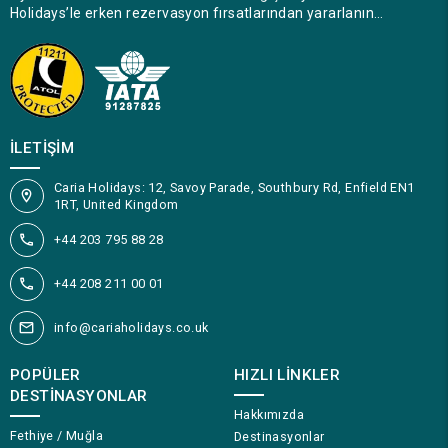
Holidays’le erken rezervasyon fırsatlarından yararlanın…
İLETIŞIM
Caria Holidays: 12, Savoy Parade, Southbury Rd, Enfield EN1
1RT, United Kingdom
+44 203 795 88 28
+44 208 211 00 01
info@cariaholidays.co.uk
POPÜLER
HIZLI LINKLER
DESTINASYONLAR
Hakkımızda
Fethiye / Muğla
Destinasyonlar