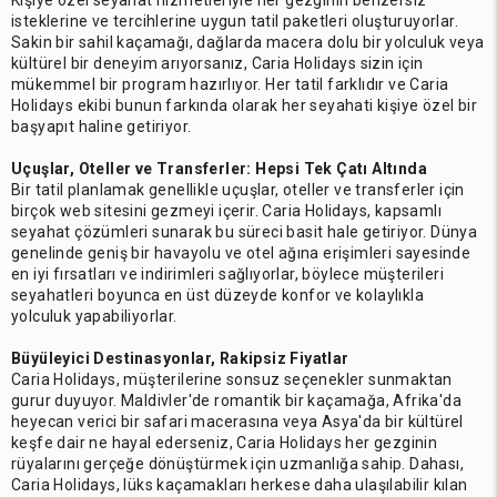
Kişiye özel seyahat hizmetleriyle her gezginin benzersiz
isteklerine ve tercihlerine uygun tatil paketleri oluşturuyorlar.
Sakin bir sahil kaçamağı, dağlarda macera dolu bir yolculuk veya
kültürel bir deneyim arıyorsanız, Caria Holidays sizin için
mükemmel bir program hazırlıyor. Her tatil farklıdır ve Caria
Holidays ekibi bunun farkında olarak her seyahati kişiye özel bir
başyapıt haline getiriyor.
Uçuşlar, Oteller ve Transferler: Hepsi Tek Çatı Altında
Bir tatil planlamak genellikle uçuşlar, oteller ve transferler için
birçok web sitesini gezmeyi içerir. Caria Holidays, kapsamlı
seyahat çözümleri sunarak bu süreci basit hale getiriyor. Dünya
genelinde geniş bir havayolu ve otel ağına erişimleri sayesinde
en iyi fırsatları ve indirimleri sağlıyorlar, böylece müşterileri
seyahatleri boyunca en üst düzeyde konfor ve kolaylıkla
yolculuk yapabiliyorlar.
Büyüleyici Destinasyonlar, Rakipsiz Fiyatlar
Caria Holidays, müşterilerine sonsuz seçenekler sunmaktan
gurur duyuyor. Maldivler'de romantik bir kaçamağa, Afrika'da
heyecan verici bir safari macerasına veya Asya'da bir kültürel
keşfe dair ne hayal ederseniz, Caria Holidays her gezginin
rüyalarını gerçeğe dönüştürmek için uzmanlığa sahip. Dahası,
Caria Holidays, lüks kaçamakları herkese daha ulaşılabilir kılan