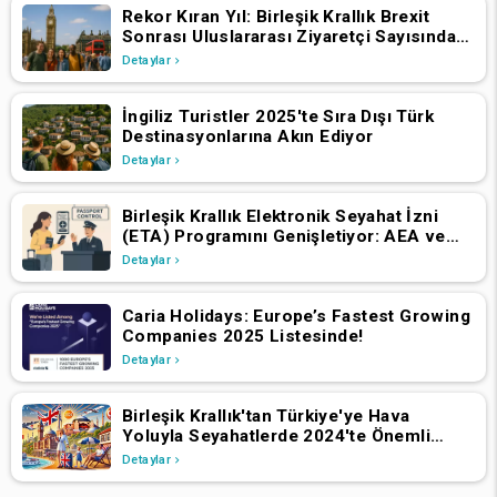
Rekor Kıran Yıl: Birleşik Krallık Brexit
Sonrası Uluslararası Ziyaretçi Sayısında
Artış Yaşadı
Detaylar
İngiliz Turistler 2025'te Sıra Dışı Türk
Destinasyonlarına Akın Ediyor
Detaylar
Birleşik Krallık Elektronik Seyahat İzni
(ETA) Programını Genişletiyor: AEA ve
İsviçre Vatandaşlarının 2 Nisan 2025'ten
Detaylar
İtibaren Başvurmaları Gerekiyor
Caria Holidays: Europe’s Fastest Growing
Companies 2025 Listesinde!
Detaylar
Birleşik Krallık'tan Türkiye'ye Hava
Yoluyla Seyahatlerde 2024'te Önemli
Büyüme
Detaylar