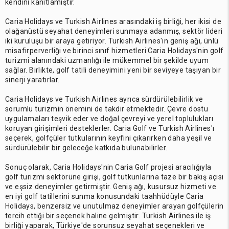
kendini kanıtlamıştır.
Caria Holidays ve Turkish Airlines arasındaki iş birliği, her ikisi de
olağanüstü seyahat deneyimleri sunmaya adanmış, sektör lideri
iki kuruluşu bir araya getiriyor. Turkish Airlines'ın geniş ağı, ünlü
misafirperverliği ve birinci sınıf hizmetleri Caria Holidays'nin golf
turizmi alanındaki uzmanlığı ile mükemmel bir şekilde uyum
sağlar. Birlikte, golf tatili deneyimini yeni bir seviyeye taşıyan bir
sinerji yaratırlar.
Caria Holidays ve Turkish Airlines ayrıca sürdürülebilirlik ve
sorumlu turizmin önemini de takdir etmektedir. Çevre dostu
uygulamaları teşvik eder ve doğal çevreyi ve yerel toplulukları
koruyan girişimleri desteklerler. Caria Golf ve Turkish Airlines'ı
seçerek, golfçüler tutkularının keyfini çıkarırken daha yeşil ve
sürdürülebilir bir geleceğe katkıda bulunabilirler.
Sonuç olarak, Caria Holidays'nin Caria Golf projesi aracılığıyla
golf turizmi sektörüne girişi, golf tutkunlarına taze bir bakış açısı
ve eşsiz deneyimler getirmiştir. Geniş ağı, kusursuz hizmeti ve
en iyi golf tatillerini sunma konusundaki taahhüdüyle Caria
Holidays, benzersiz ve unutulmaz deneyimler arayan golfçülerin
tercih ettiği bir seçenek haline gelmiştir. Turkish Airlines ile iş
birliği yaparak, Türkiye'de sorunsuz seyahat seçenekleri ve