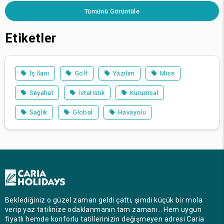
Tümünü Görüntüle
Etiketler
İş İlanı
Golf
Yazılım
Mice
Seyahat
İstatistik
Kurumsal
Sağlık
Global
Havayolu
Beklediğiniz o güzel zaman geldi çattı, şimdi küçük bir mola
verip yaz tatilinize odaklanmanın tam zamanı… Hem uygun
fiyatlı hemde konforlu tatillerinizin değişmeyen adresi Caria