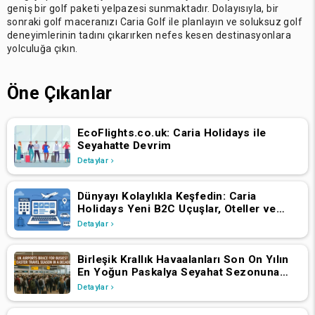
geniş bir golf paketi yelpazesi sunmaktadır. Dolayısıyla, bir
sonraki golf maceranızı Caria Golf ile planlayın ve soluksuz golf
deneyimlerinin tadını çıkarırken nefes kesen destinasyonlara
yolculuğa çıkın.
Öne Çıkanlar
EcoFlights.co.uk: Caria Holidays ile
Seyahatte Devrim
Detaylar
Dünyayı Kolaylıkla Keşfedin: Caria
Holidays Yeni B2C Uçuşlar, Oteller ve
Tatil Paketleri Platformunu Başlattı
Detaylar
Birleşik Krallık Havaalanları Son On Yılın
En Yoğun Paskalya Seyahat Sezonuna
Hazırlanıyor
Detaylar