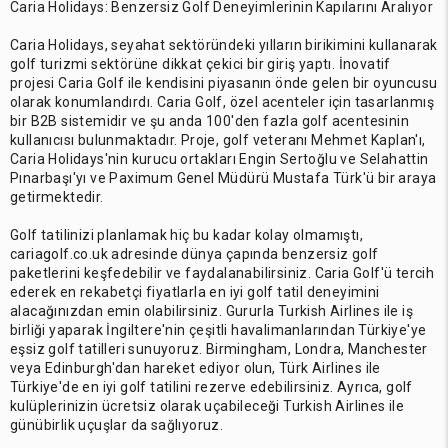
Caria Holidays: Benzersiz Golf Deneyimlerinin Kapılarını Aralıyor
Caria Holidays, seyahat sektöründeki yılların birikimini kullanarak
golf turizmi sektörüne dikkat çekici bir giriş yaptı. İnovatif
projesi Caria Golf ile kendisini piyasanın önde gelen bir oyuncusu
olarak konumlandırdı. Caria Golf, özel acenteler için tasarlanmış
bir B2B sistemidir ve şu anda 100'den fazla golf acentesinin
kullanıcısı bulunmaktadır. Proje, golf veteranı Mehmet Kaplan'ı,
Caria Holidays'nin kurucu ortakları Engin Sertoğlu ve Selahattin
Pınarbaşı'yı ve Paximum Genel Müdürü Mustafa Türk'ü bir araya
getirmektedir.
Golf tatilinizi planlamak hiç bu kadar kolay olmamıştı,
cariagolf.co.uk adresinde dünya çapında benzersiz golf
paketlerini keşfedebilir ve faydalanabilirsiniz. Caria Golf'ü tercih
ederek en rekabetçi fiyatlarla en iyi golf tatil deneyimini
alacağınızdan emin olabilirsiniz. Gururla Turkish Airlines ile iş
birliği yaparak İngiltere'nin çeşitli havalimanlarından Türkiye'ye
eşsiz golf tatilleri sunuyoruz. Birmingham, Londra, Manchester
veya Edinburgh'dan hareket ediyor olun, Türk Airlines ile
Türkiye'de en iyi golf tatilini rezerve edebilirsiniz. Ayrıca, golf
kulüplerinizin ücretsiz olarak uçabileceği Turkish Airlines ile
günübirlik uçuşlar da sağlıyoruz.