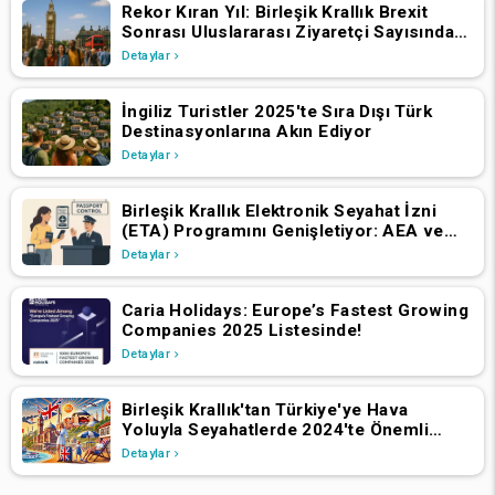
Rekor Kıran Yıl: Birleşik Krallık Brexit
Sonrası Uluslararası Ziyaretçi Sayısında
Artış Yaşadı
Detaylar
İngiliz Turistler 2025'te Sıra Dışı Türk
Destinasyonlarına Akın Ediyor
Detaylar
Birleşik Krallık Elektronik Seyahat İzni
(ETA) Programını Genişletiyor: AEA ve
İsviçre Vatandaşlarının 2 Nisan 2025'ten
Detaylar
İtibaren Başvurmaları Gerekiyor
Caria Holidays: Europe’s Fastest Growing
Companies 2025 Listesinde!
Detaylar
Birleşik Krallık'tan Türkiye'ye Hava
Yoluyla Seyahatlerde 2024'te Önemli
Büyüme
Detaylar