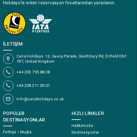
Holidays’le erken rezervasyon fırsatlarından yararlanın…
İLETIŞIM
Caria Holidays: 12, Savoy Parade, Southbury Rd, Enfield EN1
1RT, United Kingdom
+44 203 795 88 28
+44 208 211 00 01
info@cariaholidays.co.uk
POPÜLER
HIZLI LINKLER
DESTINASYONLAR
Hakkımızda
Fethiye / Muğla
Destinasyonlar