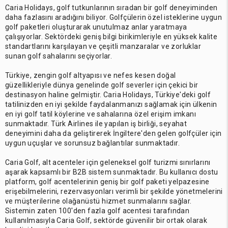
Caria Holidays, golf tutkunlarının sıradan bir golf deneyiminden
daha fazlasını aradığını biliyor. Golfçülerin özel isteklerine uygun
golf paketleri oluşturarak unutulmaz anlar yaratmaya
çalışıyorlar. Sektördeki geniş bilgi birikimleriyle en yüksek kalite
standartlarını karşılayan ve çeşitli manzaralar ve zorluklar
sunan golf sahalarını seçiyorlar.
Türkiye, zengin golf altyapısı ve nefes kesen doğal
güzellikleriyle dünya genelinde golf severler için çekici bir
destinasyon haline gelmiştir. Caria Holidays, Türkiye'deki golf
tatilinizden en iyi şekilde faydalanmanızı sağlamak için ülkenin
en iyi golf tatil köylerine ve sahalarına özel erişim imkanı
sunmaktadır. Türk Airlines ile yapılan iş birliği, seyahat
deneyimini daha da geliştirerek İngiltere'den gelen golfçüler için
uygun uçuşlar ve sorunsuz bağlantılar sunmaktadır.
Caria Golf, alt acenteler için geleneksel golf turizmi sınırlarını
aşarak kapsamlı bir B2B sistem sunmaktadır. Bu kullanıcı dostu
platform, golf acentelerinin geniş bir golf paketi yelpazesine
erişebilmelerini, rezervasyonları verimli bir şekilde yönetmelerini
ve müşterilerine olağanüstü hizmet sunmalarını sağlar.
Sistemin zaten 100'den fazla golf acentesi tarafından
kullanılmasıyla Caria Golf, sektörde güvenilir bir ortak olarak