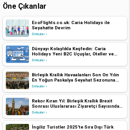
Öne Çıkanlar
EcoFlights.co.uk: Caria Holidays ile
Seyahatte Devrim
Detaylar
Dünyayı Kolaylıkla Keşfedin: Caria
Holidays Yeni B2C Uçuşlar, Oteller ve
Tatil Paketleri Platformunu Başlattı
Detaylar
Birleşik Krallık Havaalanları Son On Yılın
En Yoğun Paskalya Seyahat Sezonuna
Hazırlanıyor
Detaylar
Rekor Kıran Yıl: Birleşik Krallık Brexit
Sonrası Uluslararası Ziyaretçi Sayısında
Artış Yaşadı
Detaylar
İngiliz Turistler 2025'te Sıra Dışı Türk