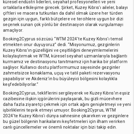
küresel endüstri liderleri, seyahat profesyonelleri ve yeni
ortaklarla etkileşime girecek. Şirket, Kuzey Kıbrıs'ı aileler, balayı
çiftleri ve macera tutkunları da dahil olmak üzere her türden
gezgin için uygun, farklı bütçelere ve tercihlere uygun bir dizi
seçenek sunan çok yönlü bir destinasyon olarak vurgulamayı
amaçlıyor.
Booking2Cyprus sözcüsü “WTM 2024'te Kuzey Kıbrıs'ı temsil
etmekten onur duyuyoruz” dedi. “Misyonumuz, gezginlerin
Kuzey Kıbrıs'ın güzelliğini ve çeşitliliğini deneyimlemelerini
kolaylaştırmak ve WTM, küresel seyahat uzmanlarıyla bağlantı
kurmamız ve destinasyonu tanıtmamız için harika bir platform
sağlıyor. Kullanıcı dostu platformumuz sayesinde gezginler
zahmetsizce konaklama, uçuş ve tatil paketi rezervasyonu
yapabiliyor ve Akdeniz'in bu büyüleyici bölgesini kolaylıkla
keşfedebiliyorlar.”
Booking2Cyprus, tekliflerini sergileyerek ve Kuzey Kıbrıs'ın eşsiz
cazibesine ilişkin içgörülerini paylaşarak, bu gizli mücevhere
daha fazla ziyaretçi çekmek için ortak ağını genişletmeyi ve yeni
işbirliklerini teşvik etmeyi umuyor. Booking2Cyprus, WTM
2024'te Kuzey Kıbrıs'ı dünya sahnesine çıkarırken ve gezginlere
bu güzel bölgenin harikalarını keşfetmeleri için ilham verirken
canlı güncellemeler ve önemli noktalar için bizi takip edin.