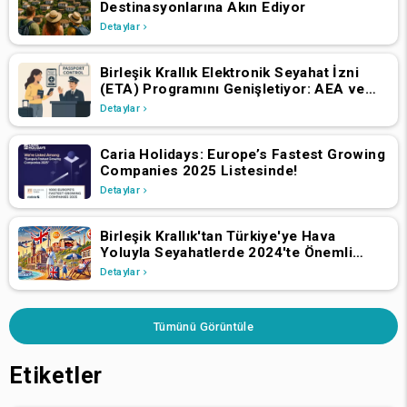
Destinasyonlarına Akın Ediyor
Detaylar
Birleşik Krallık Elektronik Seyahat İzni
(ETA) Programını Genişletiyor: AEA ve
İsviçre Vatandaşlarının 2 Nisan 2025'ten
Detaylar
İtibaren Başvurmaları Gerekiyor
Caria Holidays: Europe’s Fastest Growing
Companies 2025 Listesinde!
Detaylar
Birleşik Krallık'tan Türkiye'ye Hava
Yoluyla Seyahatlerde 2024'te Önemli
Büyüme
Detaylar
Tümünü Görüntüle
Etiketler