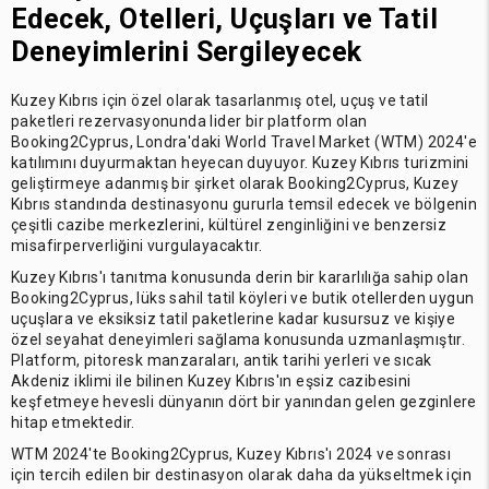
Edecek, Otelleri, Uçuşları ve Tatil
Deneyimlerini Sergileyecek
Kuzey Kıbrıs için özel olarak tasarlanmış otel, uçuş ve tatil
paketleri rezervasyonunda lider bir platform olan
Booking2Cyprus, Londra'daki World Travel Market (WTM) 2024'e
katılımını duyurmaktan heyecan duyuyor. Kuzey Kıbrıs turizmini
geliştirmeye adanmış bir şirket olarak Booking2Cyprus, Kuzey
Kıbrıs standında destinasyonu gururla temsil edecek ve bölgenin
çeşitli cazibe merkezlerini, kültürel zenginliğini ve benzersiz
misafirperverliğini vurgulayacaktır.
Kuzey Kıbrıs'ı tanıtma konusunda derin bir kararlılığa sahip olan
Booking2Cyprus, lüks sahil tatil köyleri ve butik otellerden uygun
uçuşlara ve eksiksiz tatil paketlerine kadar kusursuz ve kişiye
özel seyahat deneyimleri sağlama konusunda uzmanlaşmıştır.
Platform, pitoresk manzaraları, antik tarihi yerleri ve sıcak
Akdeniz iklimi ile bilinen Kuzey Kıbrıs'ın eşsiz cazibesini
keşfetmeye hevesli dünyanın dört bir yanından gelen gezginlere
hitap etmektedir.
WTM 2024'te Booking2Cyprus, Kuzey Kıbrıs'ı 2024 ve sonrası
için tercih edilen bir destinasyon olarak daha da yükseltmek için