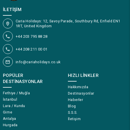
İLETIŞIM
Caria Holidays: 12, Savoy Parade, Southbury Rd, Enfield EN1
1RT, United Kingdom
+44 203 795 88 28
+44 208 211 00 01
info@cariaholidays.co.uk
POPÜLER
HIZLI LINKLER
DESTINASYONLAR
Hakkımızda
Fethiye / Muğla
Destinasyonlar
İstanbul
Haberler
Lara / Kundu
Blog
Girne
S.S.S.
Antalya
İletişim
Hurgada