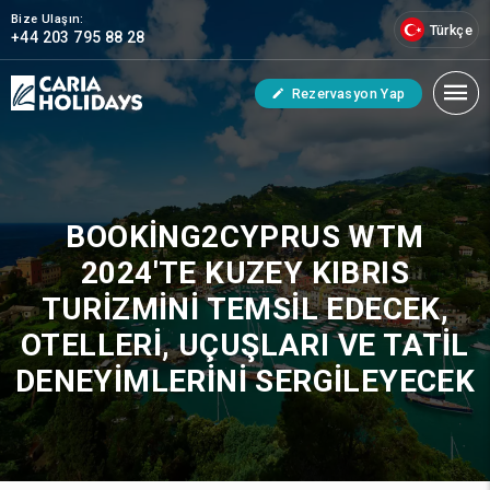
Bize Ulaşın:
Türkçe
+44 203 795 88 28
Rezervasyon Yap
BOOKING2CYPRUS WTM
2024'TE KUZEY KIBRIS
TURIZMINI TEMSIL EDECEK,
OTELLERI, UÇUŞLARI VE TATIL
DENEYIMLERINI SERGILEYECEK