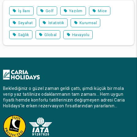
İş İlanı
Golf
Yazılım
Mice
Seyahat
İstatistik
Kurumsal
Sağlık
Global
Havayolu
Beklediğiniz o güzel zaman geldi çattı, şimdi küçük bir mola
verip yaz tatilinize odaklanmanın tam zamanı… Hem uygun
fiyatlı hemde konforlu tatillerinizin değişmeyen adresi Caria
Holidays’le erken rezervasyon fırsatlarından yararlanın…