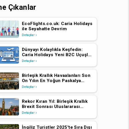
ne Çıkanlar
EcoFlights.co.uk: Caria Holidays
ile Seyahatte Devrim
Detaylar
Dünyayı Kolaylıkla Keşfedin:
Caria Holidays Yeni B2C Uçuşlar,
Oteller ve Tatil Paketleri
Detaylar
Platformunu Başlattı
Birleşik Krallık Havaalanları Son
On Yılın En Yoğun Paskalya
Seyahat Sezonuna Hazırlanıyor
Detaylar
Rekor Kıran Yıl: Birleşik Krallık
Brexit Sonrası Uluslararası
Ziyaretçi Sayısında Artış Yaşadı
Detaylar
İngiliz Turistler 2025'te Sıra Dışı