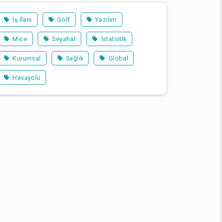
İş İlanı
Golf
Yazılım
Mice
Seyahat
İstatistik
Kurumsal
Sağlık
Global
Havayolu