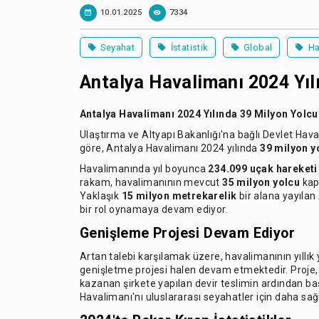
10.01.2025
7334
Seyahat
İstatistik
Global
Ha
Antalya Havalimanı 2024 Yılı
Antalya Havalimanı 2024 Yılında 39 Milyon Yolcu 
Ulaştırma ve Altyapı Bakanlığı'na bağlı Devlet Hav
göre, Antalya Havalimanı 2024 yılında
39 milyon y
Havalimanında yıl boyunca
234.099 uçak hareketi
rakam, havalimanının mevcut
35 milyon yolcu
kapa
Yaklaşık
15 milyon metrekarelik
bir alana yayılan
bir rol oynamaya devam ediyor.
Genişleme Projesi Devam Ediyor
Artan talebi karşılamak üzere, havalimanının yıllık
genişletme projesi halen devam etmektedir. Proje, 
kazanan şirkete yapılan devir teslimin ardından ba
Havalimanı'nı uluslararası seyahatler için daha 