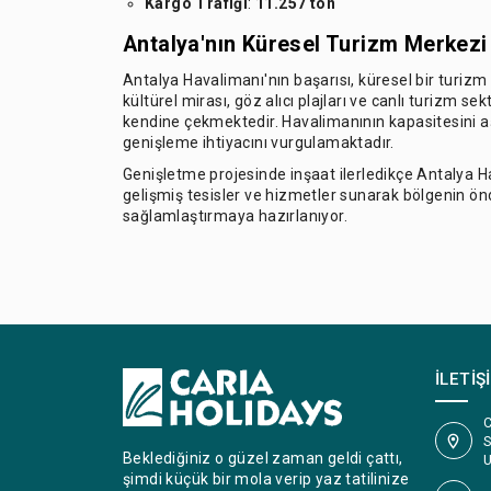
Kargo Trafiği
:
11.257 ton
Antalya'nın Küresel Turizm Merkezi
Antalya Havalimanı'nın başarısı, küresel bir turizm 
kültürel mirası, göz alıcı plajları ve canlı turizm se
kendine çekmektedir. Havalimanının kapasitesini 
genişleme ihtiyacını vurgulamaktadır.
Genişletme projesinde inşaat ilerledikçe Antalya H
gelişmiş tesisler ve hizmetler sunarak bölgenin ö
sağlamlaştırmaya hazırlanıyor.
İLETIŞ
C
S
Beklediğiniz o güzel zaman geldi çattı,
U
şimdi küçük bir mola verip yaz tatilinize