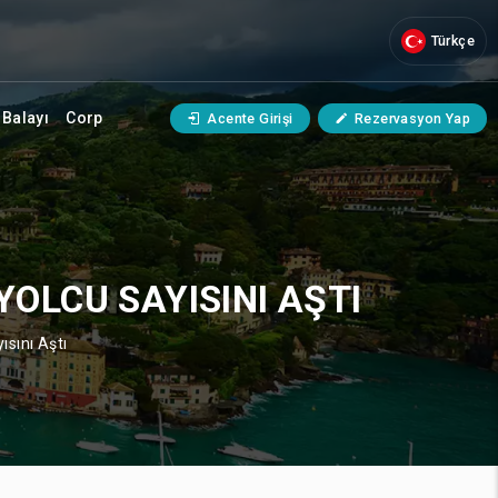
Türkçe
Balayı
Corp
Acente Girişi
Rezervasyon Yap
YOLCU SAYISINI AŞTI
ısını Aştı