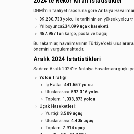
2024'te Rekor Kıran İstatistikler
DHMİ'nin faaliyet raporuna göre Antalya Havalima
39.230.733
yolcu ile tarihinin en yüksek yolcu tr
Yıl boyunca
234.099 uçak hareketi
.
487.987 ton
kargo, posta ve bagaj.
Bu rakamlar, havalimanının Türkiye'deki uluslararası
önemini vurgulamaktadır.
Aralık 2024 İstatistikleri
Sadece Aralık 2024'te Antalya Havalimanı güçlü p
Yolcu Trafiği
:
İç Hatlar:
441.557 yolcu
Uluslararası:
592.316 yolcu
Toplam:
1,033,873 yolcu
Uçak Hareketleri
:
Yurtiçi:
3.509 uçuş
Uluslararası:
4.405 uçuş
Toplam:
7.914 uçuş