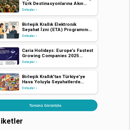
Türk Destinasyonlarına Akın
Ediyor
Detaylar
Birleşik Krallık Elektronik
Seyahat İzni (ETA) Programını
Genişletiyor: AEA ve İsviçre
Detaylar
Vatandaşlarının 2 Nisan 2025'ten
İtibaren Başvurmaları Gerekiyor
Caria Holidays: Europe’s Fastest
Growing Companies 2025
Listesinde!
Detaylar
Birleşik Krallık'tan Türkiye'ye
Hava Yoluyla Seyahatlerde
2024'te Önemli Büyüme
Detaylar
Tümünü Görüntüle
iketler