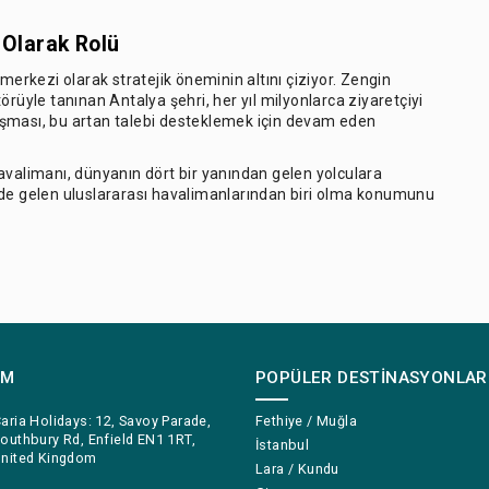
 Olarak Rolü
merkezi olarak stratejik öneminin altını çiziyor. Zengin
ktörüyle tanınan Antalya şehri, her yıl milyonlarca ziyaretçiyi
aşması, bu artan talebi desteklemek için devam eden
avalimanı, dünyanın dört bir yanından gelen yolculara
nde gelen uluslararası havalimanlarından biri olma konumunu
IM
POPÜLER DESTINASYONLAR
aria Holidays: 12, Savoy Parade,
Fethiye / Muğla
outhbury Rd, Enfield EN1 1RT,
İstanbul
nited Kingdom
Lara / Kundu