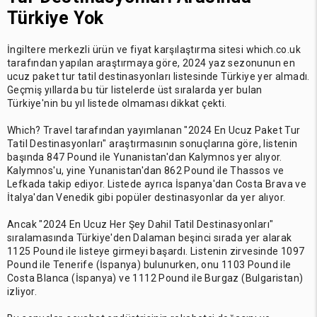
Türkiye Yok
İngiltere merkezli ürün ve fiyat karşılaştırma sitesi which.co.uk
tarafından yapılan araştırmaya göre, 2024 yaz sezonunun en
ucuz paket tur tatil destinasyonları listesinde Türkiye yer almadı.
Geçmiş yıllarda bu tür listelerde üst sıralarda yer bulan
Türkiye'nin bu yıl listede olmaması dikkat çekti.
Which? Travel tarafından yayımlanan "2024 En Ucuz Paket Tur
Tatil Destinasyonları" araştırmasının sonuçlarına göre, listenin
başında 847 Pound ile Yunanistan'dan Kalymnos yer alıyor.
Kalymnos'u, yine Yunanistan'dan 862 Pound ile Thassos ve
Lefkada takip ediyor. Listede ayrıca İspanya'dan Costa Brava ve
İtalya'dan Venedik gibi popüler destinasyonlar da yer alıyor.
Ancak "2024 En Ucuz Her Şey Dahil Tatil Destinasyonları"
sıralamasında Türkiye'den Dalaman beşinci sırada yer alarak
1125 Pound ile listeye girmeyi başardı. Listenin zirvesinde 1097
Pound ile Tenerife (İspanya) bulunurken, onu 1103 Pound ile
Costa Blanca (İspanya) ve 1112 Pound ile Burgaz (Bulgaristan)
izliyor.