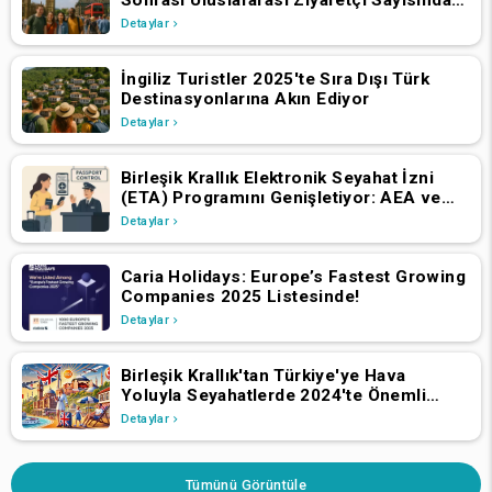
Artış Yaşadı
Detaylar
İngiliz Turistler 2025'te Sıra Dışı Türk
Destinasyonlarına Akın Ediyor
Detaylar
Birleşik Krallık Elektronik Seyahat İzni
(ETA) Programını Genişletiyor: AEA ve
İsviçre Vatandaşlarının 2 Nisan 2025'ten
Detaylar
İtibaren Başvurmaları Gerekiyor
Caria Holidays: Europe’s Fastest Growing
Companies 2025 Listesinde!
Detaylar
Birleşik Krallık'tan Türkiye'ye Hava
Yoluyla Seyahatlerde 2024'te Önemli
Büyüme
Detaylar
Tümünü Görüntüle