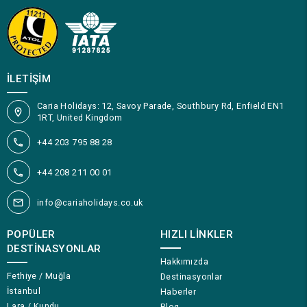
İLETIŞIM
Caria Holidays: 12, Savoy Parade, Southbury Rd, Enfield EN1
1RT, United Kingdom
+44 203 795 88 28
+44 208 211 00 01
info@cariaholidays.co.uk
POPÜLER
HIZLI LINKLER
DESTINASYONLAR
Hakkımızda
Fethiye / Muğla
Destinasyonlar
İstanbul
Haberler
Lara / Kundu
Blog