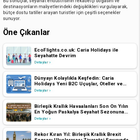
Bu sonuçlar, seyahat endüstrisinin rekabetçi doğasını ve
destinasyonların maliyetlerindeki değişiklikleri vurgulayarak,
bütçe dostu tatiller arayan turistler için çeşitli seçenekler
sunuyor.
Öne Çıkanlar
EcoFlights.co.uk: Caria Holidays ile
Seyahatte Devrim
Detaylar
Dünyayı Kolaylıkla Keşfedin: Caria
Holidays Yeni B2C Uçuşlar, Oteller ve
Tatil Paketleri Platformunu Başlattı
Detaylar
Birleşik Krallık Havaalanları Son On Yılın
En Yoğun Paskalya Seyahat Sezonuna
Hazırlanıyor
Detaylar
Rekor Kıran Yıl: Birleşik Krallık Brexit
Sonrası Uluslararası Ziyaretçi Sayısında