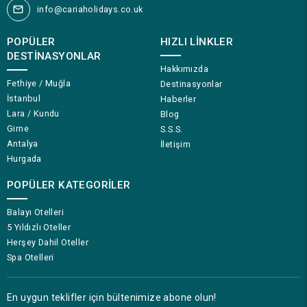
info@cariaholidays.co.uk
POPÜLER
HIZLI LINKLER
DESTINASYONLAR
Hakkımızda
Fethiye / Muğla
Destinasyonlar
İstanbul
Haberler
Lara / Kundu
Blog
Girne
S.S.S.
Antalya
İletişim
Hurgada
POPÜLER KATEGORILER
Balayı Otelleri
5 Yıldızlı Oteller
Herşey Dahil Oteller
Spa Otelleri
En uygun teklifler için bültenimize abone olun!