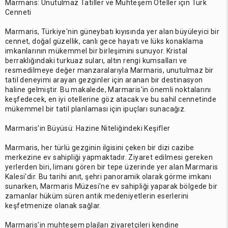
Marmaris: Unutulmaz Tatiller ve Muhteşem Oteller için Türk
Cenneti
Marmaris, Türkiye'nin güneybatı kıyısında yer alan büyüleyici bir
cennet, doğal güzellik, canlı gece hayatı ve lüks konaklama
imkanlarının mükemmel bir birleşimini sunuyor. Kristal
berraklığındaki turkuaz suları, altın rengi kumsalları ve
resmedilmeye değer manzaralarıyla Marmaris, unutulmaz bir
tatil deneyimi arayan gezginler için aranan bir destinasyon
haline gelmiştir. Bu makalede, Marmaris'in önemli noktalarını
keşfedecek, en iyi otellerine göz atacak ve bu sahil cennetinde
mükemmel bir tatil planlaması için ipuçları sunacağız.
Marmaris'in Büyüsü: Hazine Niteliğindeki Keşifler
Marmaris, her türlü gezginin ilgisini çeken bir dizi cazibe
merkezine ev sahipliği yapmaktadır. Ziyaret edilmesi gereken
yerlerden biri, limanı gören bir tepe üzerinde yer alan Marmaris
Kalesi'dir. Bu tarihi anıt, şehri panoramik olarak görme imkanı
sunarken, Marmaris Müzesi'ne ev sahipliği yaparak bölgede bir
zamanlar hüküm süren antik medeniyetlerin eserlerini
keşfetmenize olanak sağlar.
Marmaris'in muhteşem plajları ziyaretçileri kendine