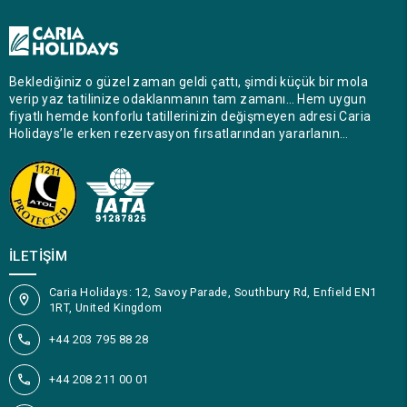
Beklediğiniz o güzel zaman geldi çattı, şimdi küçük bir mola
verip yaz tatilinize odaklanmanın tam zamanı… Hem uygun
fiyatlı hemde konforlu tatillerinizin değişmeyen adresi Caria
Holidays’le erken rezervasyon fırsatlarından yararlanın…
İLETIŞIM
Caria Holidays: 12, Savoy Parade, Southbury Rd, Enfield EN1
1RT, United Kingdom
+44 203 795 88 28
+44 208 211 00 01