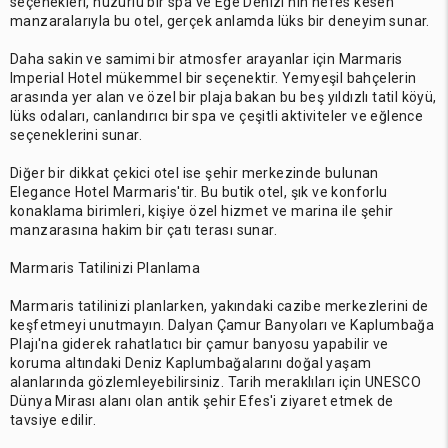
seçenekleri, huzurlu bir spa ve Ege Denizi'nin nefes kesen
manzaralarıyla bu otel, gerçek anlamda lüks bir deneyim sunar.
Daha sakin ve samimi bir atmosfer arayanlar için Marmaris
Imperial Hotel mükemmel bir seçenektir. Yemyeşil bahçelerin
arasında yer alan ve özel bir plaja bakan bu beş yıldızlı tatil köyü,
lüks odaları, canlandırıcı bir spa ve çeşitli aktiviteler ve eğlence
seçeneklerini sunar.
Diğer bir dikkat çekici otel ise şehir merkezinde bulunan
Elegance Hotel Marmaris'tir. Bu butik otel, şık ve konforlu
konaklama birimleri, kişiye özel hizmet ve marina ile şehir
manzarasına hakim bir çatı terası sunar.
Marmaris Tatilinizi Planlama
Marmaris tatilinizi planlarken, yakındaki cazibe merkezlerini de
keşfetmeyi unutmayın. Dalyan Çamur Banyoları ve Kaplumbağa
Plajı'na giderek rahatlatıcı bir çamur banyosu yapabilir ve
koruma altındaki Deniz Kaplumbağalarını doğal yaşam
alanlarında gözlemleyebilirsiniz. Tarih meraklıları için UNESCO
Dünya Mirası alanı olan antik şehir Efes'i ziyaret etmek de
tavsiye edilir.