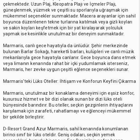
çekmektedir. Uzun Plaj, Kleopatra Plajı ve İçmeler Plajı,
güneşlenmek, yüzmek ve çeşitli su sporlarıyla uğraşmak için
mükemmel seçenekler sunmaktadır. Macera arayanlar için sahil
boyunca düzenlenen tekne turlarına katılmak veya gizli koyları
ve sakin koyları keşfetmek için bir yat kiralayarak yolculuk
yapmak ise kesinlikle unutulmaz bir deneyim sunmaktadır.
Marmaris, canlı gece hayatıyla da ünlüdür. Şehir merkezinde
bulunan Barlar Sokağı, hareketli barları, kulüpleri ve canlı müzik
mekanlarıyla gece hayatıyla canlanır. Gece boyunca dans etmek
veya limanın kenarında rahat bir içki yudumlamak isterseniz,
Marmaris, her zevke uygun çeşitli eğlence seçenekleri sunar.
Marmaris'teki Lüks Oteller: İhtişam ve Konforun Keyfini Çıkarma
Marmaris, unutulmaz bir konaklama deneyimi için eşsiz konfor,
kusursuz hizmet ve bir dizi olanak sunan bir dizi lüks oteli
bünyesinde barındırır. Bu oteller, seçkin gezginlerin ihtiyaçlarını
karşılamak için zarafeti, rahatlamayı ve eğlenceyi mükemmel
bir şekilde birleştirir.
D-Resort Grand Azur Marmaris, sahil kenarında konumlanan
birinci sınıf bir lüks oteldir. Geniş odaları, seçkin yemek