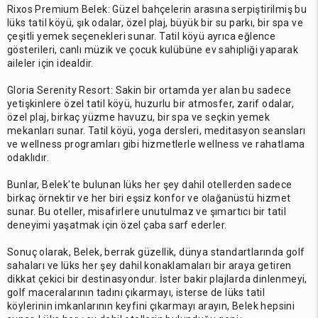
Rixos Premium Belek: Güzel bahçelerin arasına serpiştirilmiş bu
lüks tatil köyü, şık odalar, özel plaj, büyük bir su parkı, bir spa ve
çeşitli yemek seçenekleri sunar. Tatil köyü ayrıca eğlence
gösterileri, canlı müzik ve çocuk kulübüne ev sahipliği yaparak
aileler için idealdir.
Gloria Serenity Resort: Sakin bir ortamda yer alan bu sadece
yetişkinlere özel tatil köyü, huzurlu bir atmosfer, zarif odalar,
özel plaj, birkaç yüzme havuzu, bir spa ve seçkin yemek
mekanları sunar. Tatil köyü, yoga dersleri, meditasyon seansları
ve wellness programları gibi hizmetlerle wellness ve rahatlama
odaklıdır.
Bunlar, Belek'te bulunan lüks her şey dahil otellerden sadece
birkaç örnektir ve her biri eşsiz konfor ve olağanüstü hizmet
sunar. Bu oteller, misafirlere unutulmaz ve şımartıcı bir tatil
deneyimi yaşatmak için özel çaba sarf ederler.
Sonuç olarak, Belek, berrak güzellik, dünya standartlarında golf
sahaları ve lüks her şey dahil konaklamaları bir araya getiren
dikkat çekici bir destinasyondur. İster bakir plajlarda dinlenmeyi,
golf maceralarının tadını çıkarmayı, isterse de lüks tatil
köylerinin imkanlarının keyfini çıkarmayı arayın, Belek hepsini