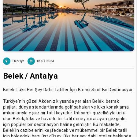
Türkiye
18.07.2023
Belek / Antalya
Belek: Lüks Her Şey Dahil Tatiller İçin Birinci Sınıf Bir Destinasyon
Türkiye'nin güzel Akdeniz kıyısında yer alan Belek, berrak
plajları, dünya standartlarında golf sahaları ve lüks konaklama
imkanlarıyla eşsiz bir tatil köyüdür. İhtişamlı güzelliğiyle ünlü
olan Belek, lüks ve huzurlu bir tatil deneyimi arayan gezginler
için popüler bir destinasyon haline gelmiştir. Bu makalede,
Belek'in cazibelerini keşfedecek ve mükemmel bir Belek tatili
için bölgedeki bazı üst düzey lüks her şey dahil oteller hakkında