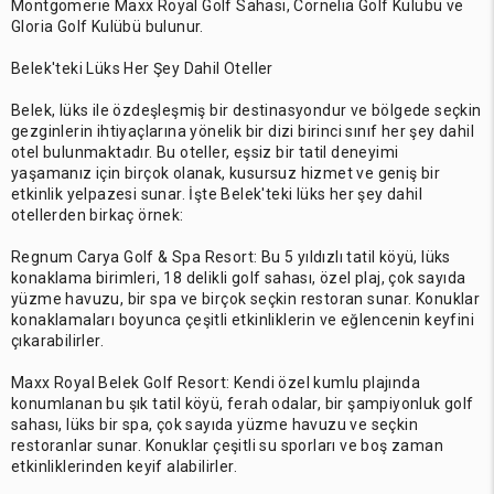
Montgomerie Maxx Royal Golf Sahası, Cornelia Golf Kulübü ve
Gloria Golf Kulübü bulunur.
Belek'teki Lüks Her Şey Dahil Oteller
Belek, lüks ile özdeşleşmiş bir destinasyondur ve bölgede seçkin
gezginlerin ihtiyaçlarına yönelik bir dizi birinci sınıf her şey dahil
otel bulunmaktadır. Bu oteller, eşsiz bir tatil deneyimi
yaşamanız için birçok olanak, kusursuz hizmet ve geniş bir
etkinlik yelpazesi sunar. İşte Belek'teki lüks her şey dahil
otellerden birkaç örnek:
Regnum Carya Golf & Spa Resort: Bu 5 yıldızlı tatil köyü, lüks
konaklama birimleri, 18 delikli golf sahası, özel plaj, çok sayıda
yüzme havuzu, bir spa ve birçok seçkin restoran sunar. Konuklar
konaklamaları boyunca çeşitli etkinliklerin ve eğlencenin keyfini
çıkarabilirler.
Maxx Royal Belek Golf Resort: Kendi özel kumlu plajında
konumlanan bu şık tatil köyü, ferah odalar, bir şampiyonluk golf
sahası, lüks bir spa, çok sayıda yüzme havuzu ve seçkin
restoranlar sunar. Konuklar çeşitli su sporları ve boş zaman
etkinliklerinden keyif alabilirler.