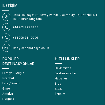
İLETIŞIM
Caria Holidays: 12, Savoy Parade, Southbury Rd, Enfield EN1
1RT, United Kingdom
+44 203 795 88 28
+44 208 211 00 01
info@cariaholidays.co.uk
POPÜLER
HIZLI LINKLER
DESTINASYONLAR
Hakkımızda
Fethiye / Muğla
Destinasyonlar
İstanbul
Haberler
Lara / Kundu
Blog
Girne
S.S.S.
Antalya
İletişim
Hurgada