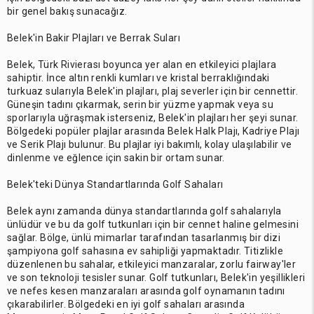
bir genel bakış sunacağız.
Belek'in Bakir Plajları ve Berrak Suları
Belek, Türk Rivierası boyunca yer alan en etkileyici plajlara
sahiptir. İnce altın renkli kumları ve kristal berraklığındaki
turkuaz sularıyla Belek'in plajları, plaj severler için bir cennettir.
Güneşin tadını çıkarmak, serin bir yüzme yapmak veya su
sporlarıyla uğraşmak isterseniz, Belek'in plajları her şeyi sunar.
Bölgedeki popüler plajlar arasında Belek Halk Plajı, Kadriye Plajı
ve Serik Plajı bulunur. Bu plajlar iyi bakımlı, kolay ulaşılabilir ve
dinlenme ve eğlence için sakin bir ortam sunar.
Belek'teki Dünya Standartlarında Golf Sahaları
Belek aynı zamanda dünya standartlarında golf sahalarıyla
ünlüdür ve bu da golf tutkunları için bir cennet haline gelmesini
sağlar. Bölge, ünlü mimarlar tarafından tasarlanmış bir dizi
şampiyona golf sahasına ev sahipliği yapmaktadır. Titizlikle
düzenlenen bu sahalar, etkileyici manzaralar, zorlu fairway'ler
ve son teknoloji tesisler sunar. Golf tutkunları, Belek'in yeşillikleri
ve nefes kesen manzaraları arasında golf oynamanın tadını
çıkarabilirler. Bölgedeki en iyi golf sahaları arasında