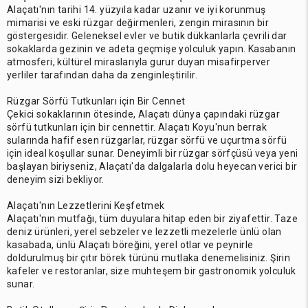
Alaçatı'nın tarihi 14. yüzyıla kadar uzanır ve iyi korunmuş
mimarisi ve eski rüzgar değirmenleri, zengin mirasının bir
göstergesidir. Geleneksel evler ve butik dükkanlarla çevrili dar
sokaklarda gezinin ve adeta geçmişe yolculuk yapın. Kasabanın
atmosferi, kültürel miraslarıyla gurur duyan misafirperver
yerliler tarafından daha da zenginleştirilir.
Rüzgar Sörfü Tutkunları için Bir Cennet
Çekici sokaklarının ötesinde, Alaçatı dünya çapındaki rüzgar
sörfü tutkunları için bir cennettir. Alaçatı Koyu'nun berrak
sularında hafif esen rüzgarlar, rüzgar sörfü ve uçurtma sörfü
için ideal koşullar sunar. Deneyimli bir rüzgar sörfçüsü veya yeni
başlayan biriyseniz, Alaçatı'da dalgalarla dolu heyecan verici bir
deneyim sizi bekliyor.
Alaçatı'nın Lezzetlerini Keşfetmek
Alaçatı'nın mutfağı, tüm duyulara hitap eden bir ziyafettir. Taze
deniz ürünleri, yerel sebzeler ve lezzetli mezelerle ünlü olan
kasabada, ünlü Alaçatı böreğini, yerel otlar ve peynirle
doldurulmuş bir çıtır börek türünü mutlaka denemelisiniz. Şirin
kafeler ve restoranlar, size muhteşem bir gastronomik yolculuk
sunar.