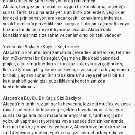
Butik Oteller ve Şirin Pansiyonlarda Dinlenmek
Alaçatı, her gezginin tercihine uygun bir konaklama seçeneği
sunar. Tarihi taş binalarda yer alan butik otellerden, yeşillikler
içindeki şirin pansiyonlara kadar çeşitli konaklama imkanları,
sıcak bir misafirperverlikle sizi karşılar. Lüks bir kaçamağa veya
huzurlu bir dinlenmeye ihtiyacınız olsa da, Alaçatı'daki
konaklamalarınız size rahat ve canlandırıcı bir tatil vadeder.
Yakındaki Plajlar ve Köyleri Keşfetmek
Alaçatı'nın konumu aynı zamanda çevredeki alanları keşfetmek
için mükemmel bir üs sağlar. Çeşme ve Ilica'daki yakındaki
plajlar, altın rengi kumları ve turkuaz sularıyla sizi çağırırken,
Ildırı ve Şirince gibi geleneksel köyler, size kırsal Türk yaşamının
bir bakış açısını sunar. Bir araba kiralama veya rehberli bir tur
katılarak bölgenin gizli güzelliklerini kendi hızınızda
keşfedebilirsiniz.
Alaçatı'da Büyülü Bir Kaçış Sizi Bekliyor
Alaçatı'nın tarih, rüzgar sörfü heyecanı, lezzetli mutfak ve sıcak
misafirperverlik birleşerek gerçekten büyülü bir destinasyon
sunar. Dalgalarla dolu maceralar arıyorsanız, tarihle iç içe bir
yolculuk yapmak istiyorsanız veya sadece denizin kenarında
huzurlu bir kaçış hayal ediyorsanız, Alaçatı size unutulmaz bir
tatil deneyimi vadeder. Ege'nin bu gizli cennetini keşfedin ve