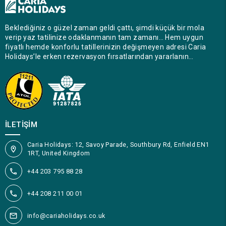
Beklediğiniz o güzel zaman geldi çattı, şimdi küçük bir mola
verip yaz tatilinize odaklanmanın tam zamanı… Hem uygun
fiyatlı hemde konforlu tatillerinizin değişmeyen adresi Caria
Holidays’le erken rezervasyon fırsatlarından yararlanın…
İLETIŞIM
Caria Holidays: 12, Savoy Parade, Southbury Rd, Enfield EN1
1RT, United Kingdom
+44 203 795 88 28
+44 208 211 00 01
info@cariaholidays.co.uk