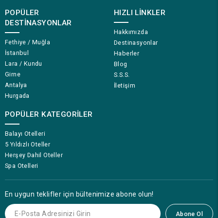
POPÜLER
HIZLI LINKLER
DESTINASYONLAR
Hakkımızda
Fethiye / Muğla
Destinasyonlar
İstanbul
Haberler
Lara / Kundu
Blog
Girne
S.S.S.
Antalya
İletişim
Hurgada
POPÜLER KATEGORILER
Balayı Otelleri
5 Yıldızlı Oteller
Herşey Dahil Oteller
Spa Otelleri
En uygun teklifler için bültenimize abone olun!
Abone Ol