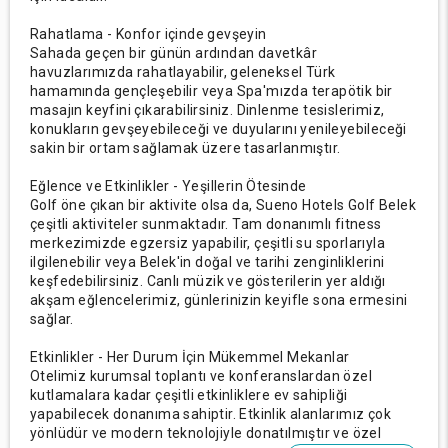
Rahatlama - Konfor içinde gevşeyin
Sahada geçen bir günün ardından davetkâr
havuzlarımızda rahatlayabilir, geleneksel Türk
hamamında gençleşebilir veya Spa'mızda terapötik bir
masajın keyfini çıkarabilirsiniz. Dinlenme tesislerimiz,
konukların gevşeyebileceği ve duyularını yenileyebileceği
sakin bir ortam sağlamak üzere tasarlanmıştır.
Eğlence ve Etkinlikler - Yeşillerin Ötesinde
Golf öne çıkan bir aktivite olsa da, Sueno Hotels Golf Belek
çeşitli aktiviteler sunmaktadır. Tam donanımlı fitness
merkezimizde egzersiz yapabilir, çeşitli su sporlarıyla
ilgilenebilir veya Belek'in doğal ve tarihi zenginliklerini
keşfedebilirsiniz. Canlı müzik ve gösterilerin yer aldığı
akşam eğlencelerimiz, günlerinizin keyifle sona ermesini
sağlar.
Etkinlikler - Her Durum İçin Mükemmel Mekanlar
Otelimiz kurumsal toplantı ve konferanslardan özel
kutlamalara kadar çeşitli etkinliklere ev sahipliği
yapabilecek donanıma sahiptir. Etkinlik alanlarımız çok
yönlüdür ve modern teknolojiyle donatılmıştır ve özel