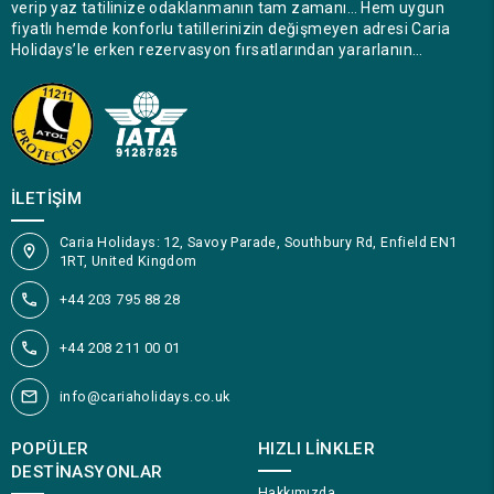
verip yaz tatilinize odaklanmanın tam zamanı… Hem uygun
fiyatlı hemde konforlu tatillerinizin değişmeyen adresi Caria
Holidays’le erken rezervasyon fırsatlarından yararlanın…
İLETIŞIM
Caria Holidays: 12, Savoy Parade, Southbury Rd, Enfield EN1
1RT, United Kingdom
+44 203 795 88 28
+44 208 211 00 01
info@cariaholidays.co.uk
POPÜLER
HIZLI LINKLER
DESTINASYONLAR
Hakkımızda