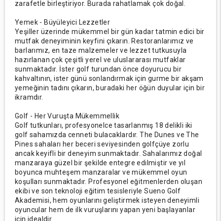
zarafetle birleştiriyor. Burada rahatlamak çok doğal.
Yemek - Büyüleyici Lezzetler
Yeşiller üzerinde mükemmel bir gün kadar tatmin edici bir
mutfak deneyiminin keyfini çıkarın. Restoranlarımız ve
barlarımız, en taze malzemeler ve lezzet tutkusuyla
hazırlanan çok çeşitli yerel ve uluslararası mutfaklar
sunmaktadır. İster golf turundan önce doyurucu bir
kahvaltının, ister günü sonlandırmak için gurme bir akşam
yemeğinin tadını çıkarın, buradaki her öğün duyular için bir
ikramdır.
Golf - Her Vuruşta Mükemmellik
Golf tutkunları, profesyonelce tasarlanmış 18 delikli iki
golf sahamızda cenneti bulacaklardır. The Dunes ve The
Pines sahaları her beceri seviyesinden golfçüye zorlu
ancak keyifli bir deneyim sunmaktadır. Sahalarımız doğal
manzaraya güzel bir şekilde entegre edilmiştir ve yıl
boyunca muhteşem manzaralar ve mükemmel oyun
koşulları sunmaktadır. Profesyonel eğitmenlerden oluşan
ekibi ve son teknoloji eğitim tesisleriyle Sueno Golf
Akademisi, hem oyunlarını geliştirmek isteyen deneyimli
oyuncular hem de ilk vuruşlarını yapan yeni başlayanlar
için idealdir.