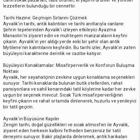
Canlı sokak pazarları, taze ürünler, el yapımı ürünler ve yöresel
lezzetlerin bulunduğu bir cennettir.
Tarihi Hazine: Geçmişin Sırlarını Çözmek
Ayvalık'ın tarihi, antik kalıntıları ve tarihi anıtlarıyla canlanır.
Şehrin tepelerinden Ayvalık'ı izleyen etkileyici Ayazma
Manastırı'ni ziyaret edin ve muhteşem manzaraların keyfini
çıkarın. Ayvalık'ın yer aldığı yerde eski bir şehir olan antik
Mytilene'nin kalıntılarını keşfedin. Bu tarihi izler, Ayvalık'ın zaten
büyüleyici karakterine derinlik ve cazibe katıyor.
Büyüleyici Konaklamalar: Misafirperverlik ve Konforun Buluşma
Noktası
Ayvalık, her seyahatçinin zevkine uygun konaklama seçenekleri
sunuyor. Tarihi konaklarda bulunan butik otellerden, rahat
pansiyonlara ve sahil kenarındaki tatil köylerine kadar her zevke
uygun bir seçenek mevcut. Sıcak Türk misafirperverliğinin
keyfini çıkarın ve rahat ortamda dinlenerek, huzurlu ve yenileyici
bir tatil geçirin.
Ayvalık'ın Büyüsüne Kapılın
Zengin tarihi, doğal güzellikleri ve sıcak atmosferi ile Ayvalık,
ziyaret eden herkesin kalbini fetheden benzersiz bir tatil
deneyimi sunuyor. Bakir plajlarda dinlenmek, antik harikaları