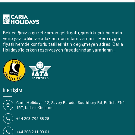
Beklediğiniz o güzel zaman geldi çattı, şimdi küçük bir mola
verip yaz tatilinize odaklanmanın tam zamanı… Hem uygun
fiyatlı hemde konforlu tatillerinizin değişmeyen adresi Caria
Holidays’le erken rezervasyon fırsatlarından yararlanın…
İLETIŞIM
Caria Holidays: 12, Savoy Parade, Southbury Rd, Enfield EN1
1RT, United Kingdom
+44 203 795 88 28
+44 208 211 00 01