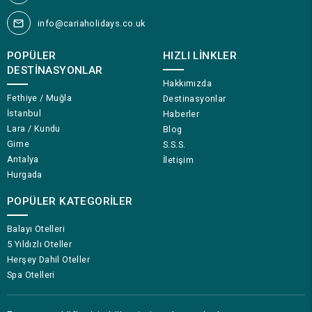
info@cariaholidays.co.uk
POPÜLER
HIZLI LINKLER
DESTINASYONLAR
Hakkımızda
Fethiye / Muğla
Destinasyonlar
İstanbul
Haberler
Lara / Kundu
Blog
Girne
S.S.S.
Antalya
İletişim
Hurgada
POPÜLER KATEGORILER
Balayı Otelleri
5 Yıldızlı Oteller
Herşey Dahil Oteller
Spa Otelleri