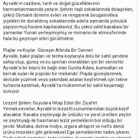
Ayvalık'ın cazibesi, tarih ve doğal güzelliklerinin
harmanlanmasında yatıyor. Şehrin taşlı sokaklarında dolaşırken,
çekici Osmanlı dönemi evleri ve rengarenk bougainvillea
çiçekleri ile donatılmış sokaklarında adeta zamanda yolculuk
yapıyormuş hissine kapılacaksınız. Bu çekici sahil kasabası bir
zamanlar Yunan yerleşimiymiş ve mimarisi ile atmosferinde
hala bu geçmişin izleri görülmekte.
Plajlar ve Koylar: Güneşin Altında Bir Cennet
Ayvalık, bakir plajları ve tenha koylarıyla dolu bir sahil şeridine
sahip olup, güneş ve su sporları meraklıları için bir cennettir.
Ayvalık'a bir köprü ile bağlı olan Cunda Adası, kumsalları ve
berrak suları ile popüler bir mekandır. Plajda güneşlenmek,
denizde yüzmek veya yakındaki adaları keşfetmek için tekne
turlarına katılmak, Ayvalık'ta mükemmel bir sahil kaçamağı
sunuyor.
Lezzet Şöleni: Duyulara Hitap Eden Bir Ziyafet
Yemek severler, Ayvalık'ın lezzetli sunumlarından büyük keyif
alacaklar. Kasaba zeytinyağı ile ünlüdür ve yerel üretilen zeytin
ve zeytinyağı ile hazırlanan leziz yemeklerin bol olduğu bir
yerdir. Mutlaka, dolma midye, ızgara ahtapot ve nefis deniz
ürünü mezeleri gibi geleneksel Ege yemeklerinin tadını çıkarın.