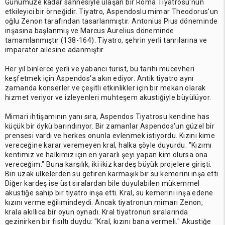
Günümüze kadar sahnesiyle ulaşan bir Roma Tiyatrosu'nun
etkileyici bir örneğidir. Tiyatro, Aspendoslu mimar Theodorus'un
oğlu Zenon tarafından tasarlanmıştır. Antonius Pius döneminde
inşasına başlanmış ve Marcus Aurelius döneminde
tamamlanmıştır (138-164). Tiyatro, şehrin yerli tanrılarına ve
imparator ailesine adanmıştır.
Her yıl binlerce yerli ve yabancı turist, bu tarihi mücevheri
keşfetmek için Aspendos'a akın ediyor. Antik tiyatro aynı
zamanda konserler ve çeşitli etkinlikler için bir mekan olarak
hizmet veriyor ve izleyenleri muhteşem akustiğiyle büyülüyor.
Mimari ihtişamının yanı sıra, Aspendos Tiyatrosu kendine has
küçük bir öykü barındırıyor. Bir zamanlar Aspendos'un güzel bir
prensesi vardı ve herkes onunla evlenmek istiyordu. Kızını kime
vereceğine karar veremeyen kral, halka şöyle duyurdu: "Kızımı
kentimiz ve halkımız için en yararlı şeyi yapan kim olursa ona
vereceğim." Buna karşılık, iki ikiz kardeş büyük projelere girişti.
Biri uzak ülkelerden su getiren karmaşık bir su kemerini inşa etti.
Diğer kardeş ise üst sıralardan bile duyulabilen mükemmel
akustiğe sahip bir tiyatro inşa etti. Kral, su kemerini inşa edene
kızını verme eğilimindeydi. Ancak tiyatronun mimarı Zenon,
krala akıllıca bir oyun oynadı. Kral tiyatronun sıralarında
gezinirken bir fısıltı duydu: "Kral, kızını bana vermeli." Akustiğe