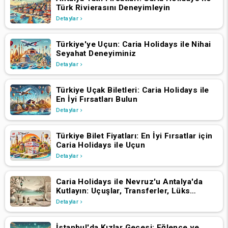
Türk Rivierasını Deneyimleyin
Detaylar
Türkiye'ye Uçun: Caria Holidays ile Nihai
Seyahat Deneyiminiz
Detaylar
Türkiye Uçak Biletleri: Caria Holidays ile
En İyi Fırsatları Bulun
Detaylar
Türkiye Bilet Fiyatları: En İyi Fırsatlar için
Caria Holidays ile Uçun
Detaylar
Caria Holidays ile Nevruz'u Antalya'da
Kutlayın: Uçuşlar, Transferler, Lüks
Oteller ve Yıldızlarla Dolu Konserler
Detaylar
İstanbul'da Kızlar Gecesi: Eğlence ve