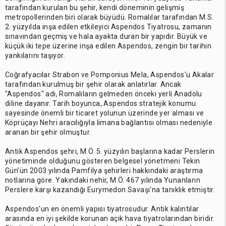
tarafından kurulan bu şehir, kendi döneminin gelişmiş
metropollerinden biri olarak büyüdü. Romalılar tarafından M.S.
2. yüzyılda inşa edilen etkileyici Aspendos Tiyatrosu, zamanın
sınavından geçmiş ve hala ayakta duran bir yapıdır. Büyük ve
küçük iki tepe üzerine inşa edilen Aspendos, zengin bir tarihin
yankılarını taşıyor.
Coğrafyacılar Strabon ve Pomponius Mela, Aspendos'u Akalar
tarafından kurulmuş bir şehir olarak anlatırlar. Ancak
"Aspendos" adı, Romalıların gelmeden önceki yerli Anadolu
diline dayanır. Tarih boyunca, Aspendos stratejik konumu
sayesinde önemli bir ticaret yolunun üzerinde yer alması ve
Köprüçayı Nehri aracılığıyla limana bağlantısı olması nedeniyle
aranan bir şehir olmuştur.
Antik Aspendos şehri, M.Ö. 5. yüzyılın başlarına kadar Perslerin
yönetiminde olduğunu gösteren belgesel yönetmeni Tekin
Gün'ün 2003 yılında Pamfilya şehirleri hakkındaki araştırma
notlarına göre. Yakındaki nehir, M.Ö. 467 yılında Yunanların
Perslere karşı kazandığı Eurymedon Savaşı'na tanıklık etmiştir.
Aspendos'un en önemli yapısı tiyatrosudur. Antik kalıntılar
arasında en iyi şekilde korunan açık hava tiyatrolarından biridir.