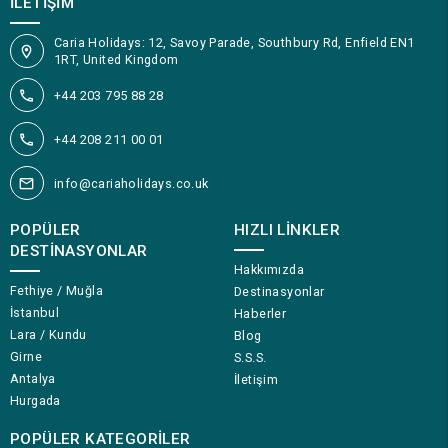
İLETIŞIM
Caria Holidays: 12, Savoy Parade, Southbury Rd, Enfield EN1
1RT, United Kingdom
+44 203 795 88 28
+44 208 211 00 01
info@cariaholidays.co.uk
POPÜLER
HIZLI LINKLER
DESTINASYONLAR
Hakkımızda
Fethiye / Muğla
Destinasyonlar
İstanbul
Haberler
Lara / Kundu
Blog
Girne
S.S.S.
Antalya
İletişim
Hurgada
POPÜLER KATEGORILER