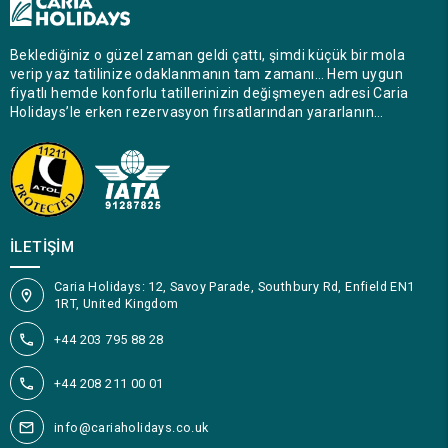
Beklediğiniz o güzel zaman geldi çattı, şimdi küçük bir mola
verip yaz tatilinize odaklanmanın tam zamanı… Hem uygun
fiyatlı hemde konforlu tatillerinizin değişmeyen adresi Caria
Holidays’le erken rezervasyon fırsatlarından yararlanın…
İLETIŞIM
Caria Holidays: 12, Savoy Parade, Southbury Rd, Enfield EN1
1RT, United Kingdom
+44 203 795 88 28
+44 208 211 00 01
info@cariaholidays.co.uk