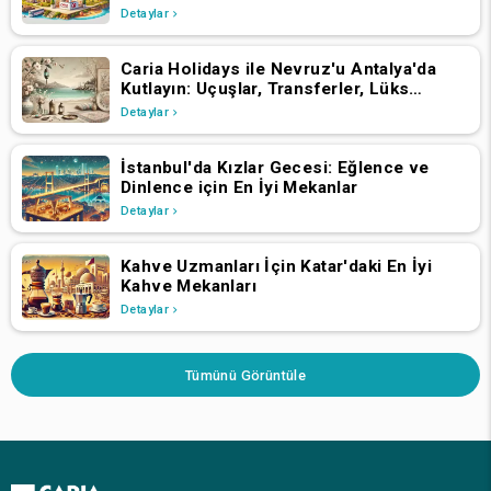
Detaylar
Caria Holidays ile Nevruz'u Antalya'da
Kutlayın: Uçuşlar, Transferler, Lüks
Oteller ve Yıldızlarla Dolu Konserler
Detaylar
İstanbul'da Kızlar Gecesi: Eğlence ve
Dinlence için En İyi Mekanlar
Detaylar
Kahve Uzmanları İçin Katar'daki En İyi
Kahve Mekanları
Detaylar
Tümünü Görüntüle