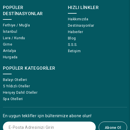
POPÜLER
HIZLI LINKLER
DESTINASYONLAR
Hakkımızda
Fethiye / Muğla
Destinasyonlar
İstanbul
Haberler
Lara / Kundu
Blog
Girne
S.S.S.
Antalya
İletişim
Hurgada
POPÜLER KATEGORILER
Balayı Otelleri
5 Yıldızlı Oteller
Herşey Dahil Oteller
Spa Otelleri
En uygun teklifler için bültenimize abone olun!
Abone Ol