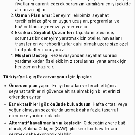
fiyatlarını garanti ederek paranızın karşılığını en iyi şekilde
almanızı sağlar.
Uzman Planlama
: Deneyimli ekibimiz, seyahat
tercihlerinize göre en uygun uçuşları, programları ve
bağlantıları seçmenize yardımcı olur.
Eksiksiz Seyahat Çözümleri
: Uçuşların ötesinde,
sorunsuz bir deneyim yaratmak için oteller, havaalanı
transferleri ve rehberli turlar dahil olmak üzere size özel
tatil paketleri sunuyoruz.
Müşteri Desteği
: Rezervasyondan seyahat sonrası
yardıma kadar, özel ekibimiz sorularınızı yanıtlamak için
her zaman hazırdır.
Türkiye'ye Uçuş Rezervasyonu İçin İpuçları
Önceden plan
yapın : En iyi fırsatları ve tercih ettiğiniz
seyahat tarihlerini güvence altına almak için biletlerinizi
erkenden ayırtın.
Esnek tarihleri göz önünde bulundurun
: Hafta ortası veya
yoğun olmayan sezonlarda uçmak daha fazla tasarruf
etmenize yardımcı olabilir.
Alternatif havalimanlarını keşfedin
: Gideceğiniz yere bağlı
olarak, Sabiha Gökçen (SAW) gibi ikincil bir havalimanı
seçmek daha ekonomik olabilir.