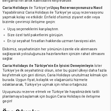
Bergama'nın antik kalıntılarını keşfedebilir.
Caria Holidays
ile Türkiye'ye
Uçuş Rezervasyonunuzu Nasıl
Yapabilirsiniz Caria Holidays ile Türkiye'ye uçuş rezervasyonu
yapmak kolay ve etkilidir. Enfield ofisimizi ziyaret edin veya
bizimle çevrimiçi iletişime geçin:
Uçuş seçeneklerini karşılaştırın.
Size özel tatil paketlerini görüşün.
En iyi seyahat fırsatları hakkında uzman tavsiyesi alın.
Ekibimiz, seyahatinizin her yönünün özenle ele alınmasını
sağlayarak yolculuğunuza hazırlanırken içinizin rahat olmasını
sağlar.
Caria Holidays ile Türkiye'nin En İyisini Deneyimleyin
İster
Türkiye'ye ilk seyahatiniz olsun, ister bu güzel ülkeyi daha fazla
keşfetmek için geri dönün, Caria Holidays unutulmaz kılmak için
burada. Uygun fiyat, kolaylık ve olağanüstü hizmete
odaklanarak, Türkiye'ye uçmak için nihai ortağınızız.
Uçuşunuzu rezerve etmek ve Türkiye'de hayalinizdeki tatili
planlamaya başlamak için bugün Caria Holidays ile iletişime
geçin!