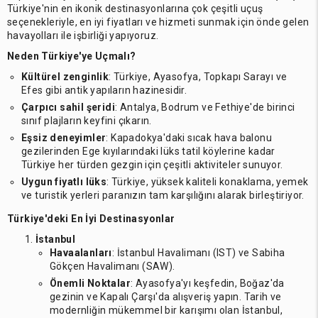
Türkiye'nin en ikonik destinasyonlarına çok çeşitli uçuş
seçenekleriyle, en iyi fiyatları ve hizmeti sunmak için önde gelen
havayolları ile işbirliği yapıyoruz.
Neden Türkiye'ye Uçmalı?
Kültürel zenginlik
: Türkiye, Ayasofya, Topkapı Sarayı ve
Efes gibi antik yapıların hazinesidir.
Çarpıcı sahil şeridi
: Antalya, Bodrum ve Fethiye'de birinci
sınıf plajların keyfini çıkarın.
Eşsiz deneyimler
: Kapadokya'daki sıcak hava balonu
gezilerinden Ege kıyılarındaki lüks tatil köylerine kadar
Türkiye her türden gezgin için çeşitli aktiviteler sunuyor.
Uygun fiyatlı lüks
: Türkiye, yüksek kaliteli konaklama, yemek
ve turistik yerleri paranızın tam karşılığını alarak birleştiriyor.
Türkiye'deki En İyi Destinasyonlar
İstanbul
Havaalanları
: İstanbul Havalimanı (IST) ve Sabiha
Gökçen Havalimanı (SAW).
Önemli Noktalar
: Ayasofya'yı keşfedin, Boğaz'da
gezinin ve Kapalı Çarşı'da alışveriş yapın. Tarih ve
modernliğin mükemmel bir karışımı olan İstanbul,