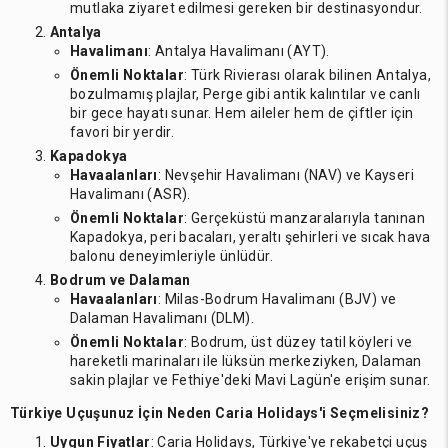
mutlaka ziyaret edilmesi gereken bir destinasyondur.
Antalya
Havalimanı
: Antalya Havalimanı (AYT).
Önemli Noktalar
: Türk Rivierası olarak bilinen Antalya,
bozulmamış plajlar, Perge gibi antik kalıntılar ve canlı
bir gece hayatı sunar. Hem aileler hem de çiftler için
favori bir yerdir.
Kapadokya
Havaalanları
: Nevşehir Havalimanı (NAV) ve Kayseri
Havalimanı (ASR).
Önemli Noktalar
: Gerçeküstü manzaralarıyla tanınan
Kapadokya, peri bacaları, yeraltı şehirleri ve sıcak hava
balonu deneyimleriyle ünlüdür.
Bodrum ve Dalaman
Havaalanları
: Milas-Bodrum Havalimanı (BJV) ve
Dalaman Havalimanı (DLM).
Önemli Noktalar
: Bodrum, üst düzey tatil köyleri ve
hareketli marinaları ile lüksün merkeziyken, Dalaman
sakin plajlar ve Fethiye'deki Mavi Lagün'e erişim sunar.
Türkiye Uçuşunuz İçin Neden Caria Holidays'i Seçmelisiniz?
Uygun Fiyatlar
: Caria Holidays, Türkiye'ye rekabetçi uçuş