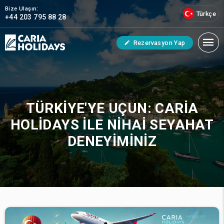
Bize Ulaşın:
Türkçe
+44 203 795 88 28
Rezervasyon Yap
TÜRKIYE'YE UÇUN: CARIA
HOLIDAYS ILE NIHAI SEYAHAT
DENEYIMINIZ