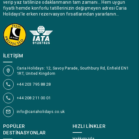
verip yaz tatilinize odaklanmanın tam zamanı… Hem uygun
fiyatlı hemde konforlu tatillerinizin değişmeyen adresi Caria
Holidays’le erken rezervasyon fırsatlarından yararlanın…
İLETIŞIM
Caria Holidays: 12, Savoy Parade, Southbury Rd, Enfield EN1
1RT, United Kingdom
+44 203 795 88 28
+44 208 211 00 01
info@cariaholidays.co.uk
POPÜLER
HIZLI LINKLER
DESTINASYONLAR
Hakkımızda