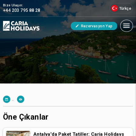
Bize Ulaşın:
Türkçe
+44 203 795 88 28
Rezervasyon Yap
..
Öne Çıkanlar
Antalya'da Paket Tatiller: Caria Holidays