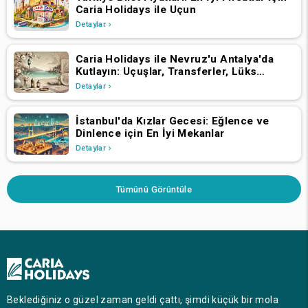
Caria Holidays ile Uçun
Detaylar
Caria Holidays ile Nevruz'u Antalya'da
Kutlayın: Uçuşlar, Transferler, Lüks
Oteller ve Yıldızlarla Dolu Konserler
Detaylar
İstanbul'da Kızlar Gecesi: Eğlence ve
Dinlence için En İyi Mekanlar
Detaylar
Tümünü Görüntüle
Beklediğiniz o güzel zaman geldi çattı, şimdi küçük bir mola