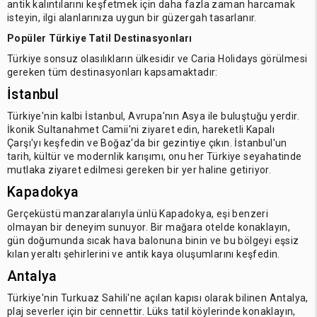
antik kalıntılarını keşfetmek için daha fazla zaman harcamak
isteyin, ilgi alanlarınıza uygun bir güzergah tasarlanır.
Popüler Türkiye Tatil Destinasyonları
Türkiye sonsuz olasılıkların ülkesidir ve Caria Holidays görülmesi
gereken tüm destinasyonları kapsamaktadır:
İstanbul
Türkiye'nin kalbi İstanbul, Avrupa'nın Asya ile buluştuğu yerdir.
İkonik Sultanahmet Camii'ni ziyaret edin, hareketli Kapalı
Çarşı'yı keşfedin ve Boğaz'da bir gezintiye çıkın. İstanbul'un
tarih, kültür ve modernlik karışımı, onu her Türkiye seyahatinde
mutlaka ziyaret edilmesi gereken bir yer haline getiriyor.
Kapadokya
Gerçeküstü manzaralarıyla ünlü Kapadokya, eşi benzeri
olmayan bir deneyim sunuyor. Bir mağara otelde konaklayın,
gün doğumunda sıcak hava balonuna binin ve bu bölgeyi eşsiz
kılan yeraltı şehirlerini ve antik kaya oluşumlarını keşfedin.
Antalya
Türkiye'nin Turkuaz Sahili'ne açılan kapısı olarak bilinen Antalya,
plaj severler için bir cennettir. Lüks tatil köylerinde konaklayın,