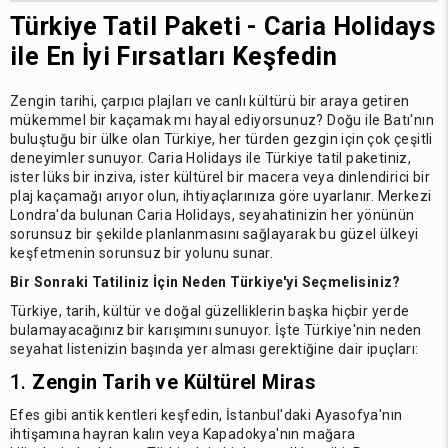
Türkiye Tatil Paketi - Caria Holidays
ile En İyi Fırsatları Keşfedin
Zengin tarihi, çarpıcı plajları ve canlı kültürü bir araya getiren
mükemmel bir kaçamak mı hayal ediyorsunuz? Doğu ile Batı'nın
buluştuğu bir ülke olan Türkiye, her türden gezgin için çok çeşitli
deneyimler sunuyor. Caria Holidays ile Türkiye tatil paketiniz,
ister lüks bir inziva, ister kültürel bir macera veya dinlendirici bir
plaj kaçamağı arıyor olun, ihtiyaçlarınıza göre uyarlanır. Merkezi
Londra'da bulunan Caria Holidays, seyahatinizin her yönünün
sorunsuz bir şekilde planlanmasını sağlayarak bu güzel ülkeyi
keşfetmenin sorunsuz bir yolunu sunar.
Bir Sonraki Tatiliniz İçin Neden Türkiye'yi Seçmelisiniz?
Türkiye, tarih, kültür ve doğal güzelliklerin başka hiçbir yerde
bulamayacağınız bir karışımını sunuyor. İşte Türkiye'nin neden
seyahat listenizin başında yer alması gerektiğine dair ipuçları:
1.
Zengin Tarih ve Kültürel Miras
Efes gibi antik kentleri keşfedin, İstanbul'daki Ayasofya'nın
ihtişamına hayran kalın veya Kapadokya'nın mağara