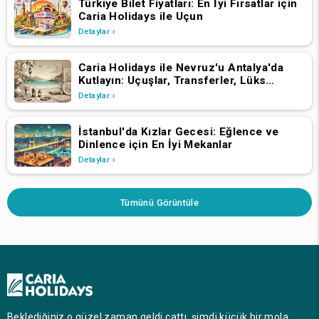
Türkiye Bilet Fiyatları: En İyi Fırsatlar için
Caria Holidays ile Uçun
Detaylar
Caria Holidays ile Nevruz'u Antalya'da
Kutlayın: Uçuşlar, Transferler, Lüks
Oteller ve Yıldızlarla Dolu Konserler
Detaylar
İstanbul'da Kızlar Gecesi: Eğlence ve
Dinlence için En İyi Mekanlar
Detaylar
Tümünü Görüntüle
Beklediğiniz o güzel zaman geldi çattı, şimdi küçük bir mola