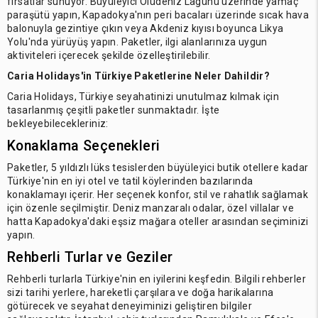
fırsatlar sunuyor. Büyüleyici Ölüdeniz Lagünü üzerinde yamaç
paraşütü yapın, Kapadokya'nın peri bacaları üzerinde sıcak hava
balonuyla gezintiye çıkın veya Akdeniz kıyısı boyunca Likya
Yolu'nda yürüyüş yapın. Paketler, ilgi alanlarınıza uygun
aktiviteleri içerecek şekilde özelleştirilebilir.
Caria Holidays'in Türkiye Paketlerine Neler Dahildir?
Caria Holidays, Türkiye seyahatinizi unutulmaz kılmak için
tasarlanmış çeşitli paketler sunmaktadır. İşte
bekleyebilecekleriniz:
Konaklama Seçenekleri
Paketler, 5 yıldızlı lüks tesislerden büyüleyici butik otellere kadar
Türkiye'nin en iyi otel ve tatil köylerinden bazılarında
konaklamayı içerir. Her seçenek konfor, stil ve rahatlık sağlamak
için özenle seçilmiştir. Deniz manzaralı odalar, özel villalar ve
hatta Kapadokya'daki eşsiz mağara oteller arasından seçiminizi
yapın.
Rehberli Turlar ve Geziler
Rehberli turlarla Türkiye'nin en iyilerini keşfedin. Bilgili rehberler
sizi tarihi yerlere, hareketli çarşılara ve doğa harikalarına
götürecek ve seyahat deneyiminizi geliştiren bilgiler