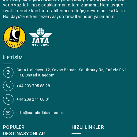
verip yaz tatilinize odaklanmanın tam zamanı… Hem uygun
fiyatlı hemde konforlu tatillerinizin değişmeyen adresi Caria
Holidays’le erken rezervasyon fırsatlarından yararlanın…
İLETIŞIM
Caria Holidays: 12, Savoy Parade, Southbury Rd, Enfield EN1
1RT, United Kingdom
+44 203 795 88 28
+44 208 211 00 01
info@cariaholidays.co.uk
POPÜLER
HIZLI LINKLER
DESTINASYONLAR