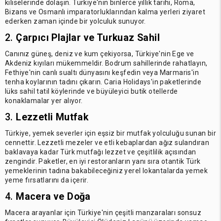
kiliselerinde dolaşın. Türkiye'nin binlerce yıllık tarihi, Roma,
Bizans ve Osmanlı imparatorluklarından kalma yerleri ziyaret
ederken zaman içinde bir yolculuk sunuyor.
2.
Çarpıcı Plajlar ve Turkuaz Sahil
Canınız güneş, deniz ve kum çekiyorsa, Türkiye'nin Ege ve
Akdeniz kıyıları mükemmeldir. Bodrum sahillerinde rahatlayın,
Fethiye'nin canlı sualtı dünyasını keşfedin veya Marmaris'in
tenha koylarının tadını çıkarın. Caria Holidays'in paketlerinde
lüks sahil tatil köylerinde ve büyüleyici butik otellerde
konaklamalar yer alıyor.
3.
Lezzetli Mutfak
Türkiye, yemek severler için eşsiz bir mutfak yolculuğu sunan bir
cennettir. Lezzetli mezeler ve etli kebaplardan ağız sulandıran
baklavaya kadar Türk mutfağı lezzet ve çeşitlilik açısından
zengindir. Paketler, en iyi restoranların yanı sıra otantik Türk
yemeklerinin tadına bakabileceğiniz yerel lokantalarda yemek
yeme fırsatlarını da içerir.
4.
Macera ve Doğa
Macera arayanlar için Türkiye'nin çeşitli manzaraları sonsuz