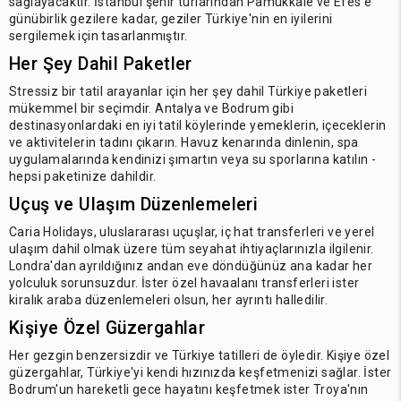
sağlayacaktır. İstanbul şehir turlarından Pamukkale ve Efes'e
günübirlik gezilere kadar, geziler Türkiye'nin en iyilerini
sergilemek için tasarlanmıştır.
Her Şey Dahil Paketler
Stressiz bir tatil arayanlar için her şey dahil Türkiye paketleri
mükemmel bir seçimdir. Antalya ve Bodrum gibi
destinasyonlardaki en iyi tatil köylerinde yemeklerin, içeceklerin
ve aktivitelerin tadını çıkarın. Havuz kenarında dinlenin, spa
uygulamalarında kendinizi şımartın veya su sporlarına katılın -
hepsi paketinize dahildir.
Uçuş ve Ulaşım Düzenlemeleri
Caria Holidays, uluslararası uçuşlar, iç hat transferleri ve yerel
ulaşım dahil olmak üzere tüm seyahat ihtiyaçlarınızla ilgilenir.
Londra'dan ayrıldığınız andan eve döndüğünüz ana kadar her
yolculuk sorunsuzdur. İster özel havaalanı transferleri ister
kiralık araba düzenlemeleri olsun, her ayrıntı halledilir.
Kişiye Özel Güzergahlar
Her gezgin benzersizdir ve Türkiye tatilleri de öyledir. Kişiye özel
güzergahlar, Türkiye'yi kendi hızınızda keşfetmenizi sağlar. İster
Bodrum'un hareketli gece hayatını keşfetmek ister Troya'nın