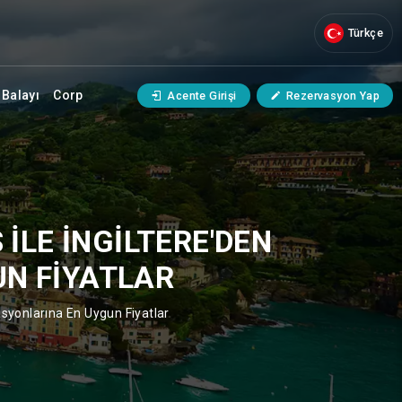
Türkçe
Balayı
Corp
Acente Girişi
Rezervasyon Yap
ILE İNGILTERE'DEN
UN FIYATLAR
nasyonlarına En Uygun Fiyatlar