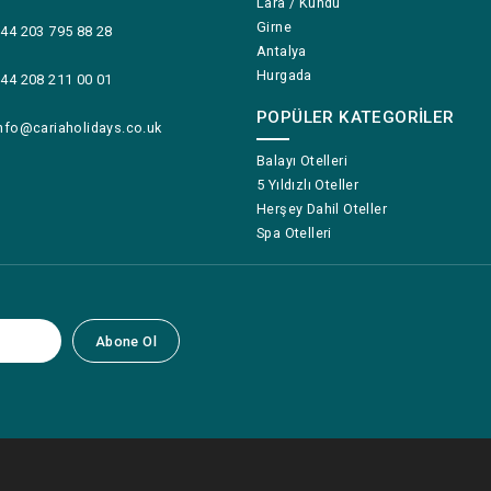
Lara / Kundu
Girne
44 203 795 88 28
Antalya
Hurgada
44 208 211 00 01
POPÜLER KATEGORILER
nfo@cariaholidays.co.uk
Balayı Otelleri
5 Yıldızlı Oteller
Herşey Dahil Oteller
Spa Otelleri
Abone Ol