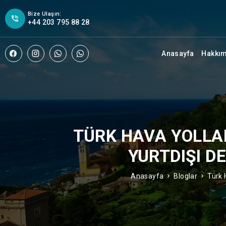
Bize Ulaşın:
+44 203 795 88 28
Anasayfa
Hakkı
TÜRK HAVA YOLLAR
YURTDIŞI D
Anasayfa
Bloglar
Türk 