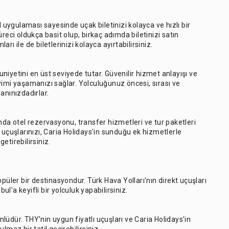
l uygulaması sayesinde uçak biletinizi kolayca ve hızlı bir
reci oldukça basit olup, birkaç adımda biletinizi satın
arı ile de biletlerinizi kolayca ayırtabilirsiniz.
iyetini en üst seviyede tutar. Güvenilir hizmet anlayışı ve
yimi yaşamanızı sağlar. Yolculuğunuz öncesi, sırası ve
anınızdadırlar.
nda otel rezervasyonu, transfer hizmetleri ve tur paketleri
 uçuşlarınızı, Caria Holidays'in sunduğu ek hizmetlerle
getirebilirsiniz.
püler bir destinasyondur. Türk Hava Yolları'nın direkt uçuşları
ul'a keyifli bir yolculuk yapabilirsiniz.
ünlüdür. THY'nin uygun fiyatlı uçuşları ve Caria Holidays'in