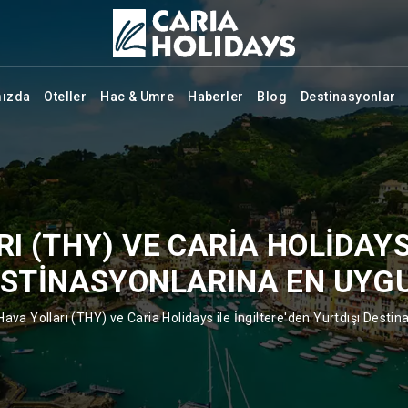
mızda
Oteller
Hac & Umre
Haberler
Blog
Destinasyonlar
I (THY) VE CARIA HOLIDAYS 
ESTINASYONLARINA EN UYG
Hava Yolları (THY) ve Caria Holidays ile İngiltere'den Yurtdışı Desti