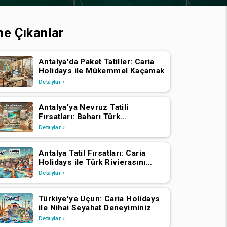
ne Çıkanlar
Antalya'da Paket Tatiller: Caria
Holidays ile Mükemmel Kaçamak
Detaylar
Antalya'ya Nevruz Tatili
Fırsatları: Baharı Türk
Rivierası'nda Kutlayın
Detaylar
Antalya Tatil Fırsatları: Caria
Holidays ile Türk Rivierasını
Deneyimleyin
Detaylar
Türkiye'ye Uçun: Caria Holidays
ile Nihai Seyahat Deneyiminiz
Detaylar