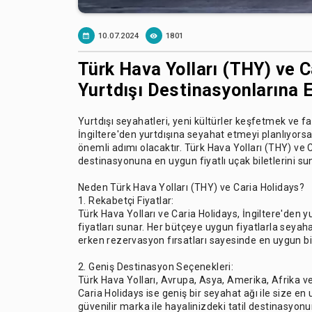
10.07.2024
1801
Türk Hava Yolları (THY) ve Ca
Yurtdışı Destinasyonlarına 
Yurtdışı seyahatleri, yeni kültürler keşfetmek ve fa
İngiltere'den yurtdışına seyahat etmeyi planlıyorsan
önemli adımı olacaktır. Türk Hava Yolları (THY) ve C
destinasyonuna en uygun fiyatlı uçak biletlerini sun
Neden Türk Hava Yolları (THY) ve Caria Holidays?
1. Rekabetçi Fiyatlar:
Türk Hava Yolları ve Caria Holidays, İngiltere'den y
fiyatları sunar. Her bütçeye uygun fiyatlarla seyaha
erken rezervasyon fırsatları sayesinde en uygun bil
2. Geniş Destinasyon Seçenekleri:
Türk Hava Yolları, Avrupa, Asya, Amerika, Afrika v
Caria Holidays ise geniş bir seyahat ağı ile size en 
güvenilir marka ile hayalinizdeki tatil destinasyonu