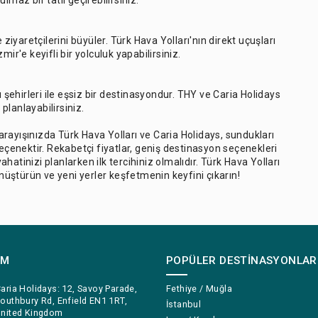
maz bir tatil geçirebilirsiniz.
le ziyaretçilerini büyüler. Türk Hava Yolları'nın direkt uçuşları
zmir'e keyifli bir yolculuk yapabilirsiniz.
ı şehirleri ile eşsiz bir destinasyondur. THY ve Caria Holidays
planlayabilirsiniz.
 arayışınızda Türk Hava Yolları ve Caria Holidays, sundukları
seçenektir. Rekabetçi fiyatlar, geniş destinasyon seçenekleri
atinizi planlarken ilk tercihiniz olmalıdır. Türk Hava Yolları
önüştürün ve yeni yerler keşfetmenin keyfini çıkarın!
IM
POPÜLER DESTINASYONLAR
aria Holidays: 12, Savoy Parade,
Fethiye / Muğla
outhbury Rd, Enfield EN1 1RT,
İstanbul
nited Kingdom