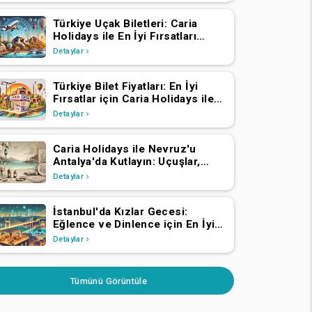
Türkiye Uçak Biletleri: Caria
Holidays ile En İyi Fırsatları
Bulun
Detaylar
Türkiye Bilet Fiyatları: En İyi
Fırsatlar için Caria Holidays ile
Uçun
Detaylar
Caria Holidays ile Nevruz'u
Antalya'da Kutlayın: Uçuşlar,
Transferler, Lüks Oteller ve
Detaylar
Yıldızlarla Dolu Konserler
İstanbul'da Kızlar Gecesi:
Eğlence ve Dinlence için En İyi
Mekanlar
Detaylar
Tümünü Görüntüle