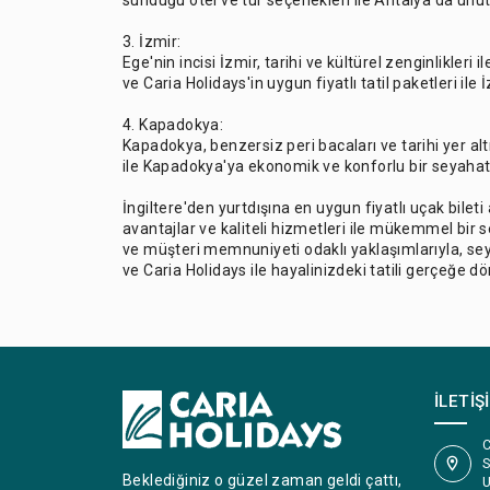
sunduğu otel ve tur seçenekleri ile Antalya'da unutul
3. İzmir:
Ege'nin incisi İzmir, tarihi ve kültürel zenginlikleri i
ve Caria Holidays'in uygun fiyatlı tatil paketleri ile İ
4. Kapadokya:
Kapadokya, benzersiz peri bacaları ve tarihi yer alt
ile Kapadokya'ya ekonomik ve konforlu bir seyahat 
İngiltere'den yurtdışına en uygun fiyatlı uçak bileti
avantajlar ve kaliteli hizmetleri ile mükemmel bir 
ve müşteri memnuniyeti odaklı yaklaşımlarıyla, seyah
ve Caria Holidays ile hayalinizdeki tatili gerçeğe d
İLETIŞ
C
S
Beklediğiniz o güzel zaman geldi çattı,
U