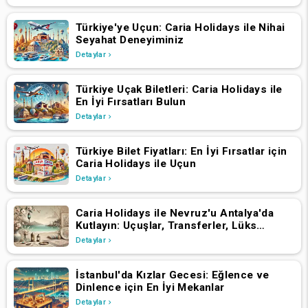
Türkiye'ye Uçun: Caria Holidays ile Nihai
Seyahat Deneyiminiz
Detaylar
Türkiye Uçak Biletleri: Caria Holidays ile
En İyi Fırsatları Bulun
Detaylar
Türkiye Bilet Fiyatları: En İyi Fırsatlar için
Caria Holidays ile Uçun
Detaylar
Caria Holidays ile Nevruz'u Antalya'da
Kutlayın: Uçuşlar, Transferler, Lüks
Oteller ve Yıldızlarla Dolu Konserler
Detaylar
İstanbul'da Kızlar Gecesi: Eğlence ve
Dinlence için En İyi Mekanlar
Detaylar