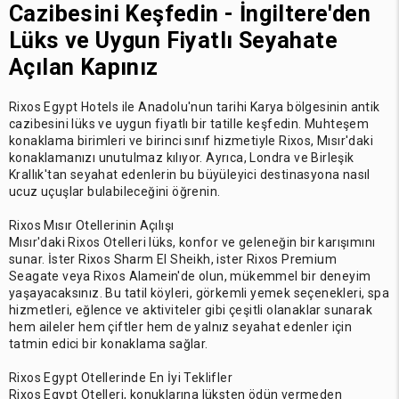
Cazibesini Keşfedin - İngiltere'den
Lüks ve Uygun Fiyatlı Seyahate
Açılan Kapınız
Rixos Egypt Hotels ile Anadolu'nun tarihi Karya bölgesinin antik
cazibesini lüks ve uygun fiyatlı bir tatille keşfedin. Muhteşem
konaklama birimleri ve birinci sınıf hizmetiyle Rixos, Mısır'daki
konaklamanızı unutulmaz kılıyor. Ayrıca, Londra ve Birleşik
Krallık'tan seyahat edenlerin bu büyüleyici destinasyona nasıl
ucuz uçuşlar bulabileceğini öğrenin.
Rixos Mısır Otellerinin Açılışı
Mısır'daki Rixos Otelleri lüks, konfor ve geleneğin bir karışımını
sunar. İster Rixos Sharm El Sheikh, ister Rixos Premium
Seagate veya Rixos Alamein'de olun, mükemmel bir deneyim
yaşayacaksınız. Bu tatil köyleri, görkemli yemek seçenekleri, spa
hizmetleri, eğlence ve aktiviteler gibi çeşitli olanaklar sunarak
hem aileler hem çiftler hem de yalnız seyahat edenler için
tatmin edici bir konaklama sağlar.
Rixos Egypt Otellerinde En İyi Teklifler
Rixos Egypt Otelleri, konuklarına lüksten ödün vermeden