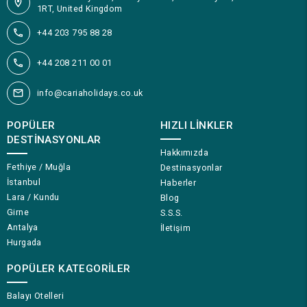
1RT, United Kingdom
+44 203 795 88 28
+44 208 211 00 01
info@cariaholidays.co.uk
POPÜLER
HIZLI LINKLER
DESTINASYONLAR
Hakkımızda
Fethiye / Muğla
Destinasyonlar
İstanbul
Haberler
Lara / Kundu
Blog
Girne
S.S.S.
Antalya
İletişim
Hurgada
POPÜLER KATEGORILER
Balayı Otelleri