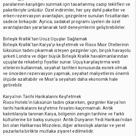
paralarının karşılığını sunmak için tasarlanmış cazip teklifleri ve
paketleriyle ünlüdür. Özel indirimler, her şey dahil paketler ve
erken rezervasyon avantajları, gezginlere sunulan fırsatlardan
sadece birkaçıdır. Ayrıca, sadakat programı üyeleri de özel
avantajlardan yararlanarak tatil deneyimlerini geliştirebilirler.
Birleşik Krallık'tan Ucuz Uçuşlar Sağlamak
Birleşik Krallık'tan Karya'yı keşfetmek ve Rixos Mısır Otellerinin
lüksünün tadını çıkarmak isteyen gezginler için, birçok havayolu
şirketi Londra ve diğer büyük Birleşik Krallık havalimanlarından
uçuşlarda rekabetçi fiyatlar sunar. Uçuş karşılaştırma web
sitelerini kullanmak, seyahat tarihleri konusunda esnek olmak
ve önceden rezervasyon yapmak, seyahat maliyetlerini önemli
ölçüde azaltabilir ve Mısır'a seyahati daha ekonomik hale
getirebilir.
Karya'nın Tarihi Harikalarını Keşfetmek
Rixos Hotels'in lüksünün tadını çıkarırken, gezginler Karya'nın
tarihi harikalarını keşfetme fırsatını kaçırmamalı. Antik
kalıntılarıyla tanınan Karya, bölgenin zengin tarihine ve farklı
kültürlerine bir bakış sunuyor. Antik Dünyanın Yedi Harikası'ndan
biri olan Halikarnas Mozolesi, diğer arkeolojik alanlar ve yerel
pazarlarla birlikte mutlaka ziyaret edilmelidir.