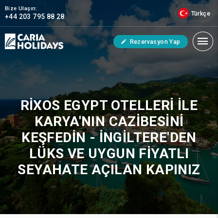
Bize Ulaşın:
Türkçe
+44 203 795 88 28
Rezervasyon Yap
RIXOS EGYPT OTELLERI ILE
KARYA'NIN CAZIBESINI
KEŞFEDIN - İNGILTERE'DEN
LÜKS VE UYGUN FIYATLI
SEYAHATE AÇILAN KAPINIZ