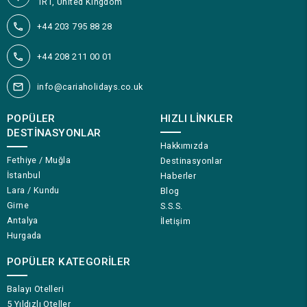
1RT, United Kingdom
+44 203 795 88 28
+44 208 211 00 01
info@cariaholidays.co.uk
POPÜLER
HIZLI LINKLER
DESTINASYONLAR
Hakkımızda
Fethiye / Muğla
Destinasyonlar
İstanbul
Haberler
Lara / Kundu
Blog
Girne
S.S.S.
Antalya
İletişim
Hurgada
POPÜLER KATEGORILER
Balayı Otelleri
5 Yıldızlı Oteller