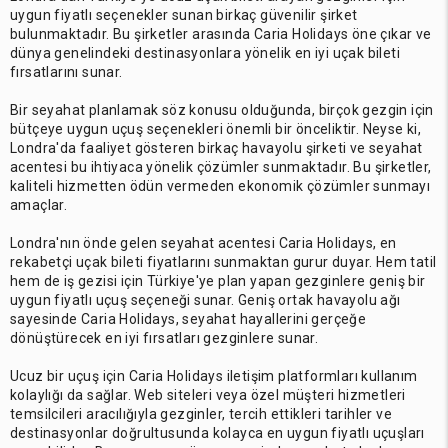
uygun fiyatlı seçenekler sunan birkaç güvenilir şirket
bulunmaktadır. Bu şirketler arasında Caria Holidays öne çıkar ve
dünya genelindeki destinasyonlara yönelik en iyi uçak bileti
fırsatlarını sunar.
Bir seyahat planlamak söz konusu olduğunda, birçok gezgin için
bütçeye uygun uçuş seçenekleri önemli bir önceliktir. Neyse ki,
Londra'da faaliyet gösteren birkaç havayolu şirketi ve seyahat
acentesi bu ihtiyaca yönelik çözümler sunmaktadır. Bu şirketler,
kaliteli hizmetten ödün vermeden ekonomik çözümler sunmayı
amaçlar.
Londra'nın önde gelen seyahat acentesi Caria Holidays, en
rekabetçi uçak bileti fiyatlarını sunmaktan gurur duyar. Hem tatil
hem de iş gezisi için Türkiye'ye plan yapan gezginlere geniş bir
uygun fiyatlı uçuş seçeneği sunar. Geniş ortak havayolu ağı
sayesinde Caria Holidays, seyahat hayallerini gerçeğe
dönüştürecek en iyi fırsatları gezginlere sunar.
Ucuz bir uçuş için Caria Holidays iletişim platformları kullanım
kolaylığı da sağlar. Web siteleri veya özel müşteri hizmetleri
temsilcileri aracılığıyla gezginler, tercih ettikleri tarihler ve
destinasyonlar doğrultusunda kolayca en uygun fiyatlı uçuşları