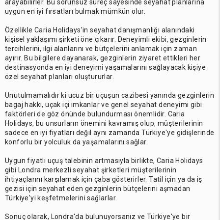
arayabilirler. Bu sorunsuz süreç sayesinde seyahat planlarına
uygun en iyi fırsatları bulmak mümkün olur.
Özellikle Caria Holidays'in seyahat danışmanlığı alanındaki
kişisel yaklaşımı şirketi öne çıkarır. Deneyimli ekibi, gezginlerin
tercihlerini, ilgi alanlarını ve bütçelerini anlamak için zaman
ayırır. Bu bilgilere dayanarak, gezginlerin ziyaret ettikleri her
destinasyonda en iyi deneyimi yaşamalarını sağlayacak kişiye
özel seyahat planları oluştururlar.
Unutulmamalıdır ki ucuz bir uçuşun cazibesi yanında gezginlerin
bagaj hakkı, uçak içi imkanlar ve genel seyahat deneyimi gibi
faktörleri de göz önünde bulundurması önemlidir. Caria
Holidays, bu unsurların önemini kavramış olup, müşterilerinin
sadece en iyi fiyatları değil aynı zamanda Türkiye'ye gidişlerinde
konforlu bir yolculuk da yaşamalarını sağlar.
Uygun fiyatlı uçuş talebinin artmasıyla birlikte, Caria Holidays
gibi Londra merkezli seyahat şirketleri müşterilerinin
ihtiyaçlarını karşılamak için çaba gösterirler. Tatil için ya da iş
gezisi için seyahat eden gezginlerin bütçelerini aşmadan
Türkiye'yi keşfetmelerini sağlarlar.
Sonuç olarak, Londra'da bulunuyorsanız ve Türkiye'ye bir