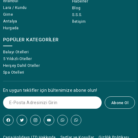
İstanbul
Haberler
Lara / Kundu
Blog
Girne
S.S.S.
Antalya
İletişim
Hurgada
POPÜLER KATEGORILER
Balayı Otelleri
5 Yıldızlı Oteller
Herşey Dahil Oteller
Spa Otelleri
En uygun teklifler için bültenimize abone olun!
Abone Ol
Caria Holidays LTD Hakkında
Şartlar ve Koşullar
Gizlilik Politikası