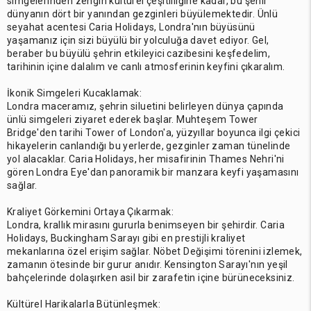
simgelerinden zengin kültürel çeşitliliğine kadar, bu şehir
dünyanın dört bir yanından gezginleri büyülemektedir. Ünlü
seyahat acentesi Caria Holidays, Londra'nın büyüsünü
yaşamanız için sizi büyülü bir yolculuğa davet ediyor. Gel,
beraber bu büyülü şehrin etkileyici cazibesini keşfedelim,
tarihinin içine dalalım ve canlı atmosferinin keyfini çıkaralım.
İkonik Simgeleri Kucaklamak:
Londra maceramız, şehrin siluetini belirleyen dünya çapında
ünlü simgeleri ziyaret ederek başlar. Muhteşem Tower
Bridge'den tarihi Tower of London'a, yüzyıllar boyunca ilgi çekici
hikayelerin canlandığı bu yerlerde, gezginler zaman tünelinde
yol alacaklar. Caria Holidays, her misafirinin Thames Nehri'ni
gören Londra Eye'dan panoramik bir manzara keyfi yaşamasını
sağlar.
Kraliyet Görkemini Ortaya Çıkarmak:
Londra, krallık mirasını gururla benimseyen bir şehirdir. Caria
Holidays, Buckingham Sarayı gibi en prestijli kraliyet
mekanlarına özel erişim sağlar. Nöbet Değişimi törenini izlemek,
zamanın ötesinde bir gurur anıdır. Kensington Sarayı'nın yeşil
bahçelerinde dolaşırken asil bir zarafetin içine bürüneceksiniz.
Kültürel Harikalarla Bütünleşmek: