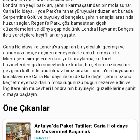
Londra'nın yeşil parkları, şehrin karmaşasından bir mola sunar.
Caria Holidays, Hyde Park'ta rahat yürüyüşler düzenler; burada
Serpentine Gölü ve büyüleyici bahçeler, şehrin enerjisi arasında
huzur sağlar. Regent's Park, göz kamaştıran çiçek
düzenlemeleri ve dünya çapında ünlü Londra Hayvanat Bahçesi
ile ziyaretçilere keyifli anlar yaşatır.
Caria Holidays ile Londra'ya yapılan bir yolculuk, geçmişi ve
günümüzü iç içe geçiren deneyimlerle dolu bir mozaiktir.
Muhteşem simgelerden kraliyet saraylarına, kültürel
hazinelerden gizli mücevherlere kadar, bu şehrin cazibesi her
gezginin kalbinde unutulmaz bir iz bırakır. Londra'nın büyüsünü
kucaklayın ve Caria Holidays ile bu dikkate değer şehrin özünü
keşfetmeye hazırlanın. Yolculuğunuzu bugün rezerve edin ve
İngiltere'nin mücevheri Londra'nın büyüleyici güzelliklerine şahit
olmaya başlayın.
Öne Çıkanlar
Antalya'da Paket Tatiller: Caria Holidays
ile Mükemmel Kaçamak
Detaylar