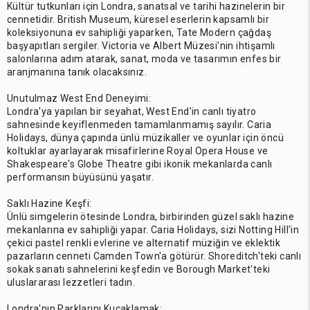
Kültür tutkunları için Londra, sanatsal ve tarihi hazinelerin bir
cennetidir. British Museum, küresel eserlerin kapsamlı bir
koleksiyonuna ev sahipliği yaparken, Tate Modern çağdaş
başyapıtları sergiler. Victoria ve Albert Müzesi'nin ihtişamlı
salonlarına adım atarak, sanat, moda ve tasarımın enfes bir
aranjmanına tanık olacaksınız.
Unutulmaz West End Deneyimi:
Londra'ya yapılan bir seyahat, West End'in canlı tiyatro
sahnesinde keyiflenmeden tamamlanmamış sayılır. Caria
Holidays, dünya çapında ünlü müzikaller ve oyunlar için öncü
koltuklar ayarlayarak misafirlerine Royal Opera House ve
Shakespeare's Globe Theatre gibi ikonik mekanlarda canlı
performansın büyüsünü yaşatır.
Saklı Hazine Keşfi:
Ünlü simgelerin ötesinde Londra, birbirinden güzel saklı hazine
mekanlarına ev sahipliği yapar. Caria Holidays, sizi Notting Hill'in
çekici pastel renkli evlerine ve alternatif müziğin ve eklektik
pazarların cenneti Camden Town'a götürür. Shoreditch'teki canlı
sokak sanatı sahnelerini keşfedin ve Borough Market'teki
uluslararası lezzetleri tadın.
Londra'nın Parklarını Kucaklamak: