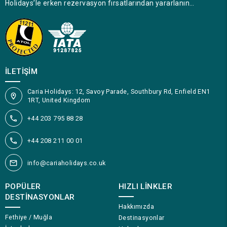
Holidays’le erken rezervasyon fırsatlarından yararlanın…
İLETIŞIM
Caria Holidays: 12, Savoy Parade, Southbury Rd, Enfield EN1
1RT, United Kingdom
+44 203 795 88 28
+44 208 211 00 01
info@cariaholidays.co.uk
POPÜLER
HIZLI LINKLER
DESTINASYONLAR
Hakkımızda
Fethiye / Muğla
Destinasyonlar