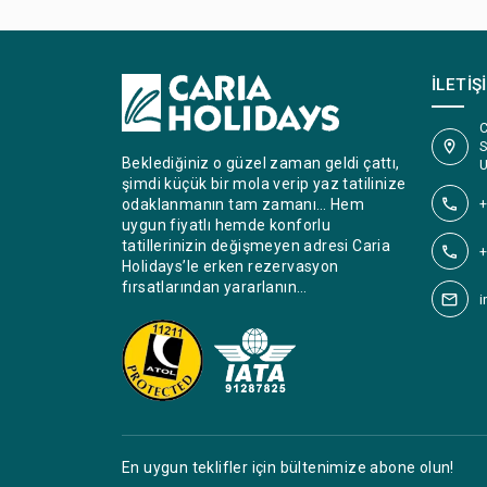
İLETIŞ
C
S
Beklediğiniz o güzel zaman geldi çattı,
U
şimdi küçük bir mola verip yaz tatilinize
+
odaklanmanın tam zamanı… Hem
uygun fiyatlı hemde konforlu
tatillerinizin değişmeyen adresi Caria
+
Holidays’le erken rezervasyon
fırsatlarından yararlanın…
i
En uygun teklifler için bültenimize abone olun!