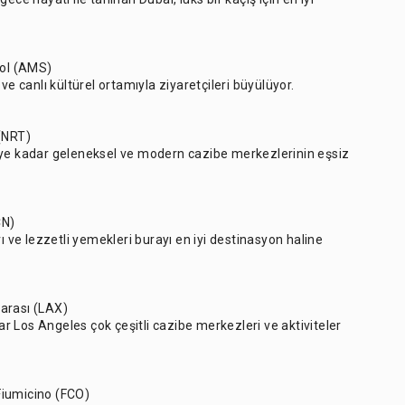
ol (AMS)
ve canlı kültürel ortamıyla ziyaretçileri büyülüyor.
 (NRT)
iye kadar geleneksel ve modern cazibe merkezlerinin eşsiz
CN)
ı ve lezzetli yemekleri burayı en iyi destinasyon haline
arası (LAX)
 Los Angeles çok çeşitli cazibe merkezleri ve aktiviteler
Fiumicino (FCO)