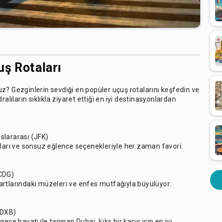
uş Rotaları
z? Gezginlerin sevdiği en popüler uçuş rotalarını keşfedin ve
alıların sıklıkla ziyaret ettiği en iyi destinasyonlardan
slararası (JFK)
ıları ve sonsuz eğlence seçenekleriyle her zaman favori.
(CDG)
artlarındaki müzeleri ve enfes mutfağıyla büyülüyor.
(DXB)
ce hayatı ile tanınan Dubai, lüks bir kaçış için en iyi