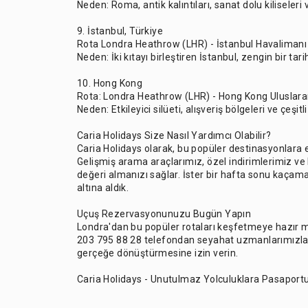
Neden: Roma, antik kalıntıları, sanat dolu kiliseleri
9. İstanbul, Türkiye
Rota Londra Heathrow (LHR) - İstanbul Havalimanı
Neden: İki kıtayı birleştiren İstanbul, zengin bir tar
10. Hong Kong
Rota: Londra Heathrow (LHR) - Hong Kong Uluslara
Neden: Etkileyici silüeti, alışveriş bölgeleri ve çeş
Caria Holidays Size Nasıl Yardımcı Olabilir?
Caria Holidays olarak, bu popüler destinasyonlara e
Gelişmiş arama araçlarımız, özel indirimlerimiz ve 
değeri almanızı sağlar. İster bir hafta sonu kaçama
altına aldık.
Uçuş Rezervasyonunuzu Bugün Yapın
Londra'dan bu popüler rotaları keşfetmeye hazır m
203 795 88 28 telefondan seyahat uzmanlarımızla il
gerçeğe dönüştürmesine izin verin.
Caria Holidays - Unutulmaz Yolculuklara Pasaport