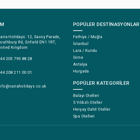
IM
POPÜLER DESTINASYONLAR
aria Holidays: 12, Savoy Parade,
Fethiye / Muğla
outhbury Rd, Enfield EN1 1RT,
İstanbul
nited Kingdom
Lara / Kundu
Girne
44 203 795 88 28
Antalya
Hurgada
44 208 211 00 01
POPÜLER KATEGORILER
nfo@cariaholidays.co.uk
Balayı Otelleri
5 Yıldızlı Oteller
Herşey Dahil Oteller
Spa Otelleri