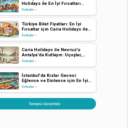
Holidays ile En İyi Fırsatları
Bulun
Detaylar
Türkiye Bilet Fiyatları: En İyi
Fırsatlar için Caria Holidays ile
Uçun
Detaylar
Caria Holidays ile Nevruz'u
Antalya'da Kutlayın: Uçuşlar,
Transferler, Lüks Oteller ve
Detaylar
Yıldızlarla Dolu Konserler
İstanbul'da Kızlar Gecesi:
Eğlence ve Dinlence için En İyi
Mekanlar
Detaylar
Tümünü Görüntüle