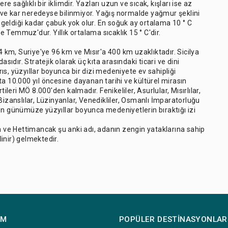
e sağlıklı bir iklimdir. Yazları uzun ve sıcak, kışları ise az
on ve kar neredeyse bilinmiyor. Yağış normalde yağmur şeklini
e geldiği kadar çabuk yok olur. En soğuk ay ortalama 10 ° C
le Temmuz'dur. Yıllık ortalama sıcaklık 15 ° C'dir.
4 km, Suriye'ye 96 km ve Mısır'a 400 km uzaklıktadır. Sicilya
dır. Stratejik olarak üç kıta arasındaki ticari ve dini
s, yüzyıllar boyunca bir dizi medeniyete ev sahipliği
a 10.000 yıl öncesine dayanan tarihi ve kültürel mirasın
irtileri MÖ 8.000'den kalmadır. Fenikeliler, Asurlular, Mısırlılar,
Bizanslılar, Lüzinyanlar, Venedikliler, Osmanlı İmparatorluğu
en günümüze yüzyıllar boyunca medeniyetlerin bıraktığı izi
na ve Hettimancak şu anki adı, adanın zengin yataklarına sahip
inir) gelmektedir.
IM
POPÜLER DESTINASYONLAR