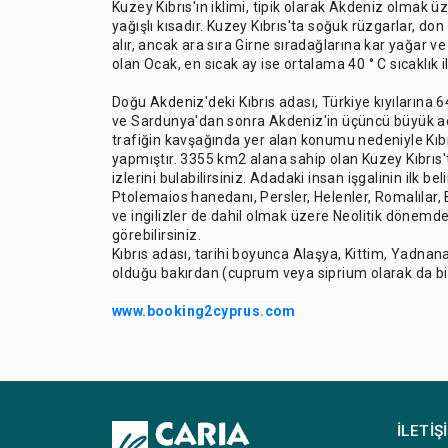
Kuzey Kıbrıs'ın iklimi, tipik olarak Akdeniz olmak üzer
yağışlı kısadır. Kuzey Kıbrıs'ta soğuk rüzgarlar, d
alır, ancak ara sıra Girne sıradağlarına kar yağar v
olan Ocak, en sıcak ay ise ortalama 40 ° C sıcaklık i
Doğu Akdeniz'deki Kıbrıs adası, Türkiye kıyılarına 6
ve Sardunya'dan sonra Akdeniz'in üçüncü büyük adası
trafiğin kavşağında yer alan konumu nedeniyle Kıbrı
yapmıştır. 3355 km2 alana sahip olan Kuzey Kıbrıs't
izlerini bulabilirsiniz. Adadaki insan işgalinin ilk bel
Ptolemaios hanedanı, Persler, Helenler, Romalılar, 
ve ingilizler de dahil olmak üzere Neolitik dönemd
görebilirsiniz.
Kıbrıs adası, tarihi boyunca Alaşya, Kittim, Yadna
olduğu bakırdan (cuprum veya siprium olarak da bil
www.booking2cyprus.com
İLETIŞ