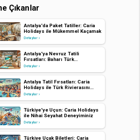
ne Çıkanlar
Antalya'da Paket Tatiller: Caria
Holidays ile Mükemmel Kaçamak
Detaylar
Antalya'ya Nevruz Tatili
Fırsatları: Baharı Türk
Rivierası'nda Kutlayın
Detaylar
Antalya Tatil Fırsatları: Caria
Holidays ile Türk Rivierasını
Deneyimleyin
Detaylar
Türkiye'ye Uçun: Caria Holidays
ile Nihai Seyahat Deneyiminiz
Detaylar
Türkiye Uçak Biletleri: Caria