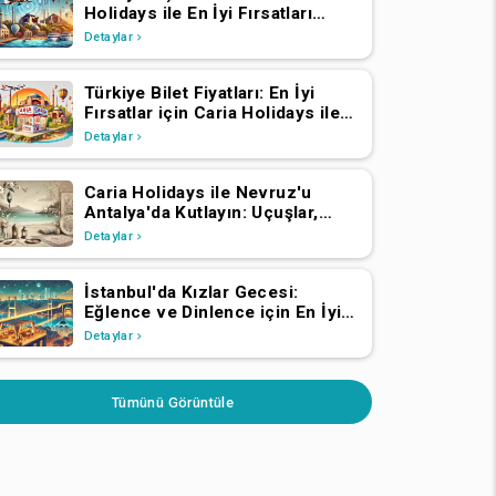
Holidays ile En İyi Fırsatları
Bulun
Detaylar
Türkiye Bilet Fiyatları: En İyi
Fırsatlar için Caria Holidays ile
Uçun
Detaylar
Caria Holidays ile Nevruz'u
Antalya'da Kutlayın: Uçuşlar,
Transferler, Lüks Oteller ve
Detaylar
Yıldızlarla Dolu Konserler
İstanbul'da Kızlar Gecesi:
Eğlence ve Dinlence için En İyi
Mekanlar
Detaylar
Tümünü Görüntüle