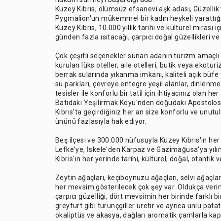
Kuzey Kıbrıs, ölümsüz efsanevi aşk adası, Güzellik 
Pygmalion'un mükemmel bir kadın heykeli yarattığı
Kuzey Kıbrıs, 10.000 yıllık tarihi ve kültürel mirası 
günden fazla ısıtacağı, çarpıcı doğal güzellikleri ve 
Çok çeşitli seçenekler sunan adanın turizm amaçlı k
kurulan lüks oteller, aile otelleri, butik veya ekotu
berrak sularında yıkanma imkanı, kaliteli açık büf
su parkları, çevreye entegre yeşil alanlar, dinlenme
tesisler ile konforlu bir tatil için ihtiyacınız olan he
Batıdaki Yeşilırmak Köyü'nden doğudaki Apostolos
Kıbrıs'ta geçirdiğiniz her an size konforlu ve unutul
ününü fazlasıyla hak ediyor.
Beş ilçesi ve 300.000 nüfusuyla Kuzey Kıbrıs'ın he
Lefke'ye, İskele'den Karpaz ve Gazimağusa'ya yılı
Kıbrıs'ın her yerinde tarihi, kültürel, doğal, otantik
Zeytin ağaçları, keçiboynuzu ağaçları, selvi ağaçlar
her mevsim gösterilecek çok şey var. Oldukça veriml
çarpıcı güzelliği, dört mevsimin her birinde farklı b
greyfurt gibi turunçgiller üretir ve ayrıca ünlü pata
okaliptüs ve akasya, dağları aromatik çamlarla kapl