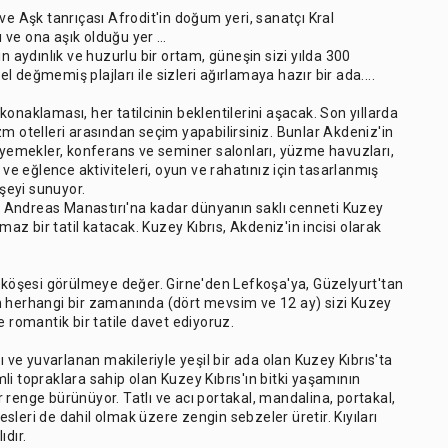
ve Aşk tanrıçası Afrodit'in doğum yeri, sanatçı Kral
 ve ona aşık olduğu yer …
için aydınlık ve huzurlu bir ortam, güneşin sizi yılda 300
el değmemiş plajları ile sizleri ağırlamaya hazır bir ada....
onaklaması, her tatilcinin beklentilerini aşacak. Son yıllarda
rizm otelleri arasından seçim yapabilirsiniz. Bunlar Akdeniz'in
e yemekler, konferans ve seminer salonları, yüzme havuzları,
 ve eğlence aktiviteleri, oyun ve rahatınız için tasarlanmış
r şeyi sunuyor.
 Andreas Manastırı'na kadar dünyanın saklı cenneti Kuzey
maz bir tatil katacak. Kuzey Kıbrıs, Akdeniz'in incisi olarak
r köşesi görülmeye değer. Girne'den Lefkoşa'ya, Güzelyurt'tan
n herhangi bir zamanında (dört mevsim ve 12 ay) sizi Kuzey
 ve romantik bir tatile davet ediyoruz.
ı ve yuvarlanan makileriyle yeşil bir ada olan Kuzey Kıbrıs'ta
i topraklara sahip olan Kuzey Kıbrıs'ın bitki yaşamının
ir renge bürünüyor. Tatlı ve acı portakal, mandalina, portakal,
tesleri de dahil olmak üzere zengin sebzeler üretir. Kıyıları
ıdır.