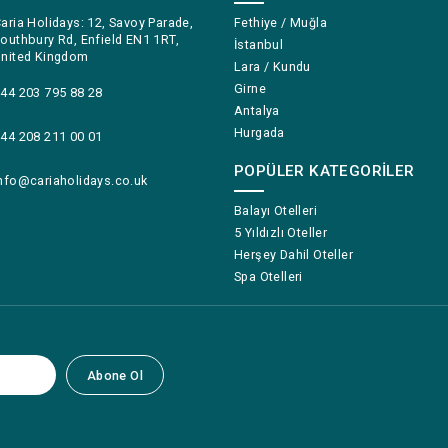
aria Holidays: 12, Savoy Parade,
Fethiye / Muğla
outhbury Rd, Enfield EN1 1RT,
İstanbul
nited Kingdom
Lara / Kundu
Girne
44 203 795 88 28
Antalya
Hurgada
44 208 211 00 01
POPÜLER KATEGORILER
nfo@cariaholidays.co.uk
Balayı Otelleri
5 Yıldızlı Oteller
Herşey Dahil Oteller
Spa Otelleri
Abone Ol