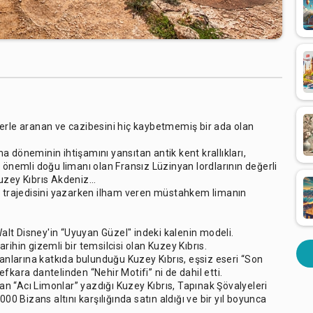
enlerle aranan ve cazibesini hiç kaybetmemiş bir ada olan
 döneminin ihtişamını yansıtan antik kent krallıkları,
 en önemli doğu limanı olan Fransız Lüzinyan lordlarının değerli
uzey Kıbrıs Akdeniz...
o” trajedisini yazarken ilham veren müstahkem limanın
Walt Disney'in “Uyuyan Güzel" indeki kalenin modeli.
rihin gizemli bir temsilcisi olan Kuzey Kıbrıs.
larına katkıda bulunduğu Kuzey Kıbrıs, eşsiz eseri “Son
ra dantelinden “Nehir Motifi” ni de dahil etti.
lan “Acı Limonlar” yazdığı Kuzey Kıbrıs, Tapınak Şövalyeleri
00 Bizans altını karşılığında satın aldığı ve bir yıl boyunca