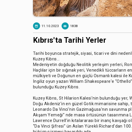
11.10.2023
1838
Kıbrıs'ta Tarihi Yerler
Tarihi boyunca stratejik, siyasi, ticari ve dini ned
Kuzey Kıbrıs…
Medeniyetin doğduğu Neolitik yerleşim yerleri, Roma
Haçlılar için bir sığınak yeri, Venedikli tüccarların
mülkiyeti ve Doğunun en güçlü Osmanlı kalesi ile K
İngiliz oyun yazarı William Shakespeare'e “Othell
bulunduğu Kuzey Kıbrıs.
Kuzey Kıbrıs, St Hilarion Kalesi'nin bulunduğu yer, 
Doğu Akdeniz'in en güzel Gotik mimarisine sahip, ta
Leonardo Da Vinci'nin Gazimağusa'nın savunma plan
Akşam Yemeği” nde masa örtüsünün tasarımına Lefka
Lawrence Durrell'in kıtalararası bir inanç kavşağı o
“Da Vinci Şifresi” ün Aslan Yürekli Richard'dan 100.0
hüküm sürmeyi başardığı ada.