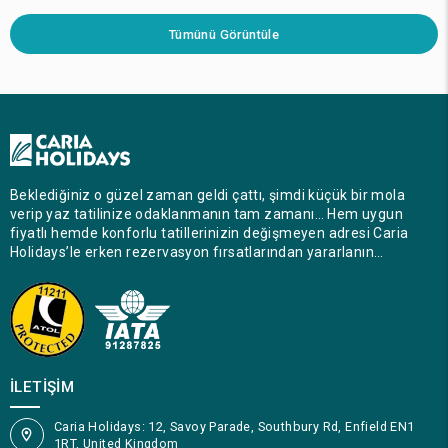
Tümünü Görüntüle
Beklediğiniz o güzel zaman geldi çattı, şimdi küçük bir mola
verip yaz tatilinize odaklanmanın tam zamanı… Hem uygun
fiyatlı hemde konforlu tatillerinizin değişmeyen adresi Caria
Holidays’le erken rezervasyon fırsatlarından yararlanın…
İLETIŞIM
Caria Holidays: 12, Savoy Parade, Southbury Rd, Enfield EN1
1RT, United Kingdom