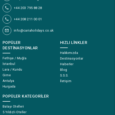
+44 203 795 88 28
+44 208 211 00 01
info@cariaholidays.co.uk
POPÜLER
HIZLI LINKLER
DESTINASYONLAR
Hakkımızda
Fethiye / Muğla
Destinasyonlar
İstanbul
Haberler
Lara / Kundu
Blog
Girne
S.S.S.
Antalya
İletişim
Hurgada
POPÜLER KATEGORILER
Balayı Otelleri
5 Yıldızlı Oteller