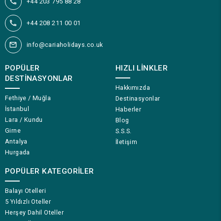
+44 203 795 88 28
+44 208 211 00 01
info@cariaholidays.co.uk
POPÜLER
HIZLI LINKLER
DESTINASYONLAR
Hakkımızda
Fethiye / Muğla
Destinasyonlar
İstanbul
Haberler
Lara / Kundu
Blog
Girne
S.S.S.
Antalya
İletişim
Hurgada
POPÜLER KATEGORILER
Balayı Otelleri
5 Yıldızlı Oteller
Herşey Dahil Oteller