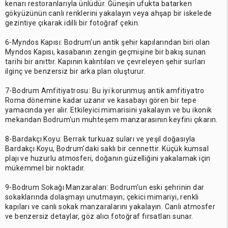
kenarı restoranlarıyla ünlüdür. Güneşin ufukta batarken
gökyüzünün canlı renklerini yakalayın veya ahşap bir iskelede
gezintiye çıkarak idilli bir fotoğraf çekin.
6-Myndos Kapısı: Bodrum'un antik şehir kapılarından biri olan
Myndos Kapısı, kasabanın zengin geçmişine bir bakış sunan
tarihi bir anıttır. Kapının kalıntıları ve çevreleyen şehir surları
ilginç ve benzersiz bir arka plan oluşturur.
7-Bodrum Amfitiyatrosu: Bu iyi korunmuş antik amfitiyatro
Roma dönemine kadar uzanır ve kasabayı gören bir tepe
yamacında yer alır. Etkileyici mimarisini yakalayın ve bu ikonik
mekandan Bodrum'un muhteşem manzarasının keyfini çıkarın.
8-Bardakçı Koyu: Berrak turkuaz suları ve yeşil doğasıyla
Bardakçı Koyu, Bodrum'daki saklı bir cennettir. Küçük kumsal
plajı ve huzurlu atmosferi, doğanın güzelliğini yakalamak için
mükemmel bir noktadır.
9-Bodrum Sokağı Manzaraları: Bodrum'un eski şehrinin dar
sokaklarında dolaşmayı unutmayın; çekici mimariyi, renkli
kapıları ve canlı sokak manzaralarını yakalayın. Canlı atmosfer
ve benzersiz detaylar, göz alıcı fotoğraf fırsatları sunar.