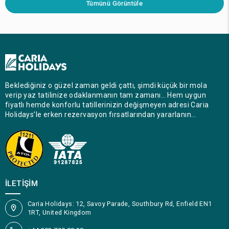
Tümünü Görüntüle
Beklediğiniz o güzel zaman geldi çattı, şimdi küçük bir mola
verip yaz tatilinize odaklanmanın tam zamanı… Hem uygun
fiyatlı hemde konforlu tatillerinizin değişmeyen adresi Caria
Holidays’le erken rezervasyon fırsatlarından yararlanın…
İLETIŞIM
Caria Holidays: 12, Savoy Parade, Southbury Rd, Enfield EN1
1RT, United Kingdom