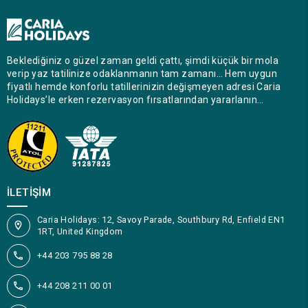
Beklediğiniz o güzel zaman geldi çattı, şimdi küçük bir mola
verip yaz tatilinize odaklanmanın tam zamanı… Hem uygun
fiyatlı hemde konforlu tatillerinizin değişmeyen adresi Caria
Holidays’le erken rezervasyon fırsatlarından yararlanın…
İLETIŞIM
Caria Holidays: 12, Savoy Parade, Southbury Rd, Enfield EN1
1RT, United Kingdom
+44 203 795 88 28
+44 208 211 00 01