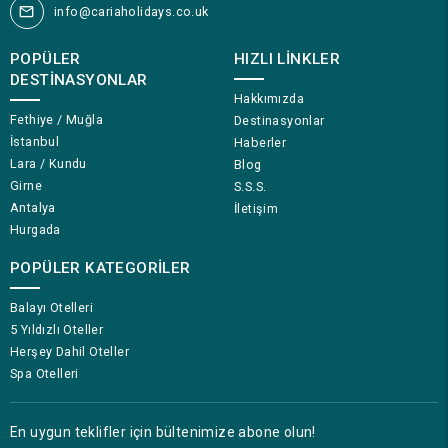
info@cariaholidays.co.uk
POPÜLER
HIZLI LINKLER
DESTINASYONLAR
Hakkımızda
Fethiye / Muğla
Destinasyonlar
İstanbul
Haberler
Lara / Kundu
Blog
Girne
S.S.S.
Antalya
İletişim
Hurgada
POPÜLER KATEGORILER
Balayı Otelleri
5 Yıldızlı Oteller
Herşey Dahil Oteller
Spa Otelleri
En uygun teklifler için bültenimize abone olun!