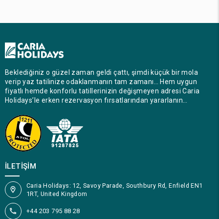
Beklediğiniz o güzel zaman geldi çattı, şimdi küçük bir mola
verip yaz tatilinize odaklanmanın tam zamanı… Hem uygun
fiyatlı hemde konforlu tatillerinizin değişmeyen adresi Caria
Holidays’le erken rezervasyon fırsatlarından yararlanın…
İLETIŞIM
Caria Holidays: 12, Savoy Parade, Southbury Rd, Enfield EN1
1RT, United Kingdom
+44 203 795 88 28