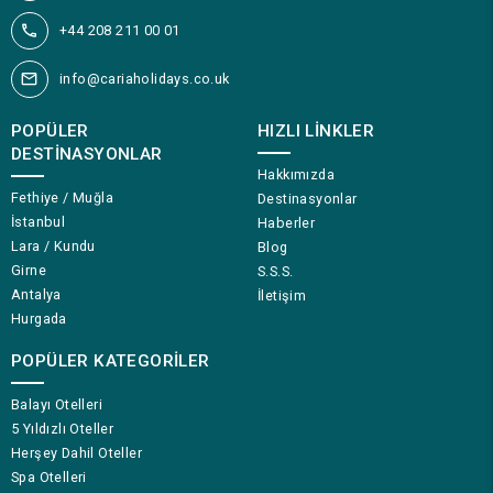
+44 208 211 00 01
info@cariaholidays.co.uk
POPÜLER
HIZLI LINKLER
DESTINASYONLAR
Hakkımızda
Fethiye / Muğla
Destinasyonlar
İstanbul
Haberler
Lara / Kundu
Blog
Girne
S.S.S.
Antalya
İletişim
Hurgada
POPÜLER KATEGORILER
Balayı Otelleri
5 Yıldızlı Oteller
Herşey Dahil Oteller
Spa Otelleri