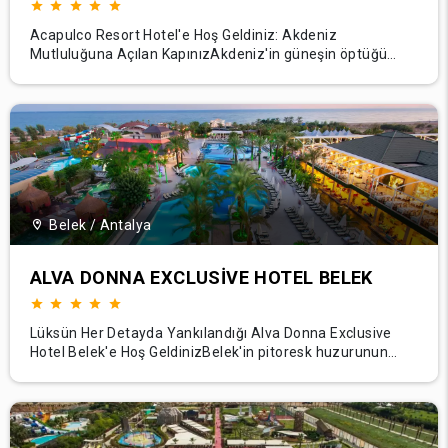
Acapulco Resort Hotel'e Hoş Geldiniz: Akdeniz
Mutluluğuna Açılan KapınızAkdeniz'in güneşin öptüğü
kıyılarının güzel Kıbrıs'ın fonunda lüks misafirperverlikle
buluştuğu Acapulco Resort Hotel'de rahatlama ve macera
dolu bir dünyaya dalın. Büyüleyici manzaralarımız, çok
sayıda olanak ve olağanüstü hizmet taa
Belek / Antalya
ALVA DONNA EXCLUSIVE HOTEL BELEK
Lüksün Her Detayda Yankılandığı Alva Donna Exclusive
Hotel Belek'e Hoş GeldinizBelek'in pitoresk huzurunun
kalbinde yer alan Alva Donna Exclusive Hotel Belek, lüks,
konfor ve benzersiz misafirperverliğin simgesidir. Çarpıcı
mimarisi, el değmemiş plajları ve yemyeşil manzaralarıyla
otelimiz, unutulmaz bir konaklama vaat ed