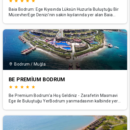
Baia Bodrum: Ege Kıyısında Lüksün Huzurla Buluştuğu Bir
MücevherEge Denizi'nin sakin kıyılarında yer alan Baia
Bodrum, misafirlerine lüks, rahatlama ve otantik Türk
misafirperverliğinin rakipsiz bir karışımını sunan bir
mücevher gibi parıldıyor. Eşsiz mimarisi, panoramik deniz
manzarası ve kusursuz hizmetiyle bu pr
Bodrum / Muğla
BE PREMIUM BODRUM
Be Premium Bodrum'a Hoş Geldiniz - Zarafetin Masmavi
Ege ile Buluştuğu YerBodrum yarımadasının kalbinde yer
alan Be Premium Bodrum, masmavi suların gökyüzüyle
buluştuğu bir sığınak sunarak lüksün zirvesini temsil
ediyor. Bodrum'un göz alıcı kıyı manzarasının fonunda yer
alan bu seçkin inziva yeri, olağanüstü hi