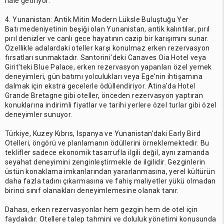
hale getiriyor.
4. Yunanistan: Antik Mitin Modern Lüksle Buluştuğu Yer
Batı medeniyetinin beşiği olan Yunanistan, antik kalıntılar, pırıl
pırıl denizler ve canlı gece hayatının cazip bir karışımını sunar.
Özellikle adalardaki oteller karşı konulmaz erken rezervasyon
fırsatları sunmaktadır. Santorini'deki Canaves Oia Hotel veya
Girit'teki Blue Palace, erken rezervasyon yapanları özel yemek
deneyimleri, gün batımı yolculukları veya Ege'nin ihtişamına
dalmak için ekstra gecelerle ödüllendiriyor. Atina'da Hotel
Grande Bretagne gibi oteller, önceden rezervasyon yaptıran
konuklarına indirimli fiyatlar ve tarihi yerlere özel turlar gibi özel
deneyimler sunuyor.
Türkiye, Kuzey Kıbrıs, İspanya ve Yunanistan'daki Early Bird
Otelleri, öngörü ve planlamanın ödüllerini örneklemektedir. Bu
teklifler sadece ekonomik tasarrufla ilgili değil, aynı zamanda
seyahat deneyimini zenginleştirmekle de ilgilidir. Gezginlerin
üstün konaklama imkanlarından yararlanmasına, yerel kültürün
daha fazla tadını çıkarmasına ve fahiş maliyetler yükü olmadan
birinci sınıf olanakları deneyimlemesine olanak tanır.
Dahası, erken rezervasyonlar hem gezgin hem de otel için
faydalıdır. Otellere talep tahmini ve doluluk yönetimi konusunda