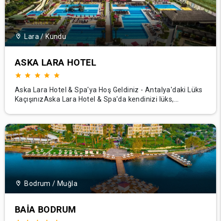
Lara / Kundu
ASKA LARA HOTEL
Aska Lara Hotel & Spa'ya Hoş Geldiniz - Antalya'daki Lüks
KaçışınızAska Lara Hotel & Spa'da kendinizi lüks,
rahatlama ve Akdeniz mutluluğunun bir vahasına bırakın.
Antalya'nın hareketli Lara bölgesinde yer alan otelimiz,
modern zarafet, olağanüstü konfor ve gerçek Türk
misafirperverliğinin mükemmel bir karış
Bodrum / Muğla
BAIA BODRUM