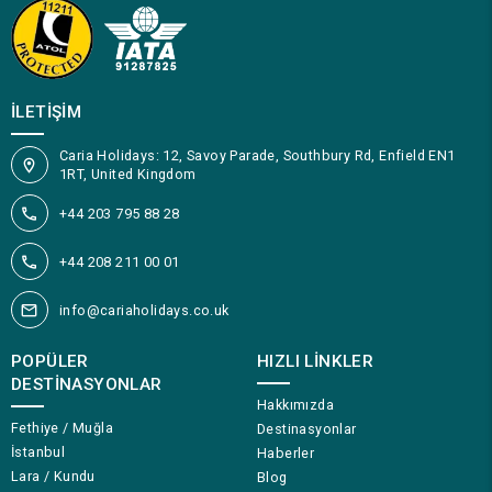
İLETIŞIM
Caria Holidays: 12, Savoy Parade, Southbury Rd, Enfield EN1
1RT, United Kingdom
+44 203 795 88 28
+44 208 211 00 01
info@cariaholidays.co.uk
POPÜLER
HIZLI LINKLER
DESTINASYONLAR
Hakkımızda
Fethiye / Muğla
Destinasyonlar
İstanbul
Haberler
Lara / Kundu
Blog