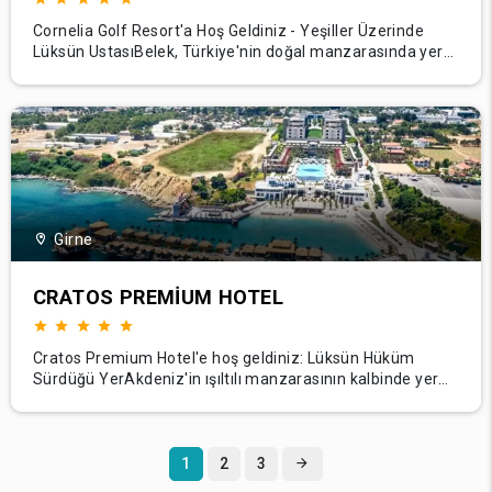
Cornelia Golf Resort'a Hoş Geldiniz - Yeşiller Üzerinde
Lüksün UstasıBelek, Türkiye'nin doğal manzarasında yer
alan Cornelia Golf Resort'ta lüks ve oyun tutkusunun
birleştiği bir diyara girin. Bu birinci sınıf tesis sadece golf
tutkunları için bir sığınak değil, aynı zamanda lüks, eğlence
ve Akdeniz'in yemyeşil caz
Girne
CRATOS PREMIUM HOTEL
Cratos Premium Hotel'e hoş geldiniz: Lüksün Hüküm
Sürdüğü YerAkdeniz'in ışıltılı manzarasının kalbinde yer
alan Cratos Premium Hotel, Kuzey Kıbrıs'ta benzersiz bir
lüks, canlı eğlence ve huzurlu bir dinlenme dünyasına
açılan özel kapınızdır. Burada, zengin konaklama
birimlerimiz, birinci sınıf tesislerimiz v
1
2
3