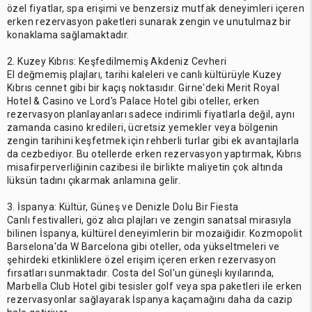
özel fiyatlar, spa erişimi ve benzersiz mutfak deneyimleri içeren
erken rezervasyon paketleri sunarak zengin ve unutulmaz bir
konaklama sağlamaktadır.
2. Kuzey Kıbrıs: Keşfedilmemiş Akdeniz Cevheri
El değmemiş plajları, tarihi kaleleri ve canlı kültürüyle Kuzey
Kıbrıs cennet gibi bir kaçış noktasıdır. Girne'deki Merit Royal
Hotel & Casino ve Lord's Palace Hotel gibi oteller, erken
rezervasyon planlayanları sadece indirimli fiyatlarla değil, aynı
zamanda casino kredileri, ücretsiz yemekler veya bölgenin
zengin tarihini keşfetmek için rehberli turlar gibi ek avantajlarla
da cezbediyor. Bu otellerde erken rezervasyon yaptırmak, Kıbrıs
misafirperverliğinin cazibesi ile birlikte maliyetin çok altında
lüksün tadını çıkarmak anlamına gelir.
3. İspanya: Kültür, Güneş ve Denizle Dolu Bir Fiesta
Canlı festivalleri, göz alıcı plajları ve zengin sanatsal mirasıyla
bilinen İspanya, kültürel deneyimlerin bir mozaiğidir. Kozmopolit
Barselona'da W Barcelona gibi oteller, oda yükseltmeleri ve
şehirdeki etkinliklere özel erişim içeren erken rezervasyon
fırsatları sunmaktadır. Costa del Sol'un güneşli kıyılarında,
Marbella Club Hotel gibi tesisler golf veya spa paketleri ile erken
rezervasyonlar sağlayarak İspanya kaçamağını daha da cazip