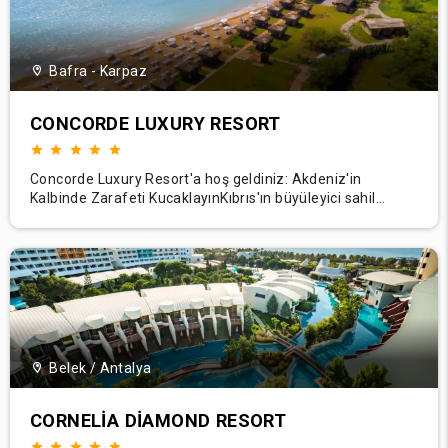
Bafra - Karpaz
CONCORDE LUXURY RESORT
Concorde Luxury Resort'a hoş geldiniz: Akdeniz'in
Kalbinde Zarafeti KucaklayınKıbrıs'ın büyüleyici sahil
şeridinin huzurlu kucağında yer alan bir Akdeniz
cennetine açılan özel kapınız Concorde Luxury Resort'ta
lüksün sınır tanımadığı bir dünyayı keşfedin. Burada,
görkemli konforu benzersiz hizmetle harmanlayarak
Belek / Antalya
CORNELIA DIAMOND RESORT