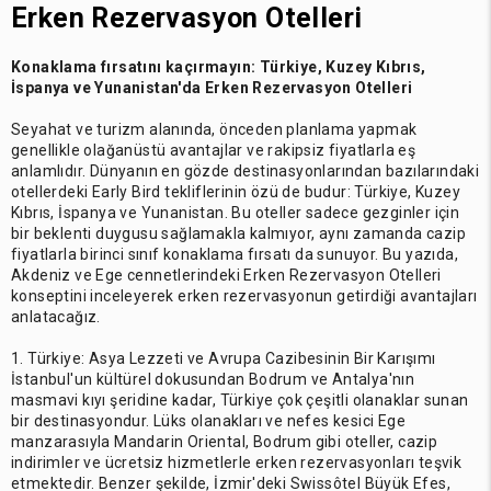
Erken Rezervasyon Otelleri
Konaklama fırsatını kaçırmayın: Türkiye, Kuzey Kıbrıs,
İspanya ve Yunanistan'da Erken Rezervasyon Otelleri
Seyahat ve turizm alanında, önceden planlama yapmak
genellikle olağanüstü avantajlar ve rakipsiz fiyatlarla eş
anlamlıdır. Dünyanın en gözde destinasyonlarından bazılarındaki
otellerdeki Early Bird tekliflerinin özü de budur: Türkiye, Kuzey
Kıbrıs, İspanya ve Yunanistan. Bu oteller sadece gezginler için
bir beklenti duygusu sağlamakla kalmıyor, aynı zamanda cazip
fiyatlarla birinci sınıf konaklama fırsatı da sunuyor. Bu yazıda,
Akdeniz ve Ege cennetlerindeki Erken Rezervasyon Otelleri
konseptini inceleyerek erken rezervasyonun getirdiği avantajları
anlatacağız.
1. Türkiye: Asya Lezzeti ve Avrupa Cazibesinin Bir Karışımı
İstanbul'un kültürel dokusundan Bodrum ve Antalya'nın
masmavi kıyı şeridine kadar, Türkiye çok çeşitli olanaklar sunan
bir destinasyondur. Lüks olanakları ve nefes kesici Ege
manzarasıyla Mandarin Oriental, Bodrum gibi oteller, cazip
indirimler ve ücretsiz hizmetlerle erken rezervasyonları teşvik
etmektedir. Benzer şekilde, İzmir'deki Swissôtel Büyük Efes,