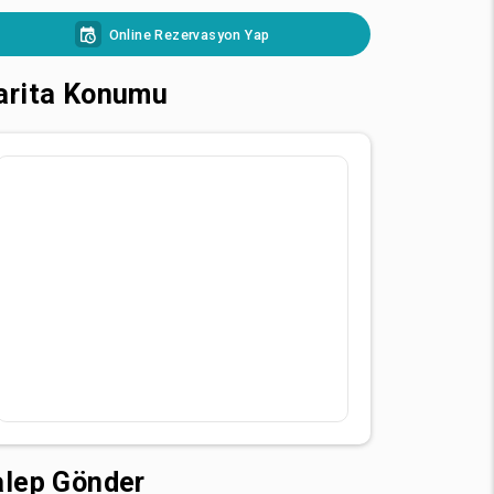
Online Rezervasyon Yap
arita Konumu
alep Gönder