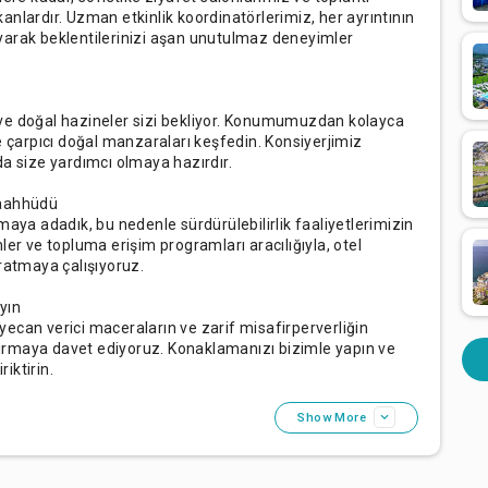
nlardır. Uzman etkinlik koordinatörlerimiz, her ayrıntının
yarak beklentilerinizi aşan unutulmaz deneyimler
el ve doğal hazineler sizi bekliyor. Konumumuzdan kolayca
i ve çarpıcı doğal manzaraları keşfedin. Konsiyerjimiz
 size yardımcı olmaya hazırdır.
Taahhüdü
maya adadık, bu nedenle sürdürülebilirlik faaliyetlerimizin
ler ve topluma erişim programları aracılığıyla, otel
aratmaya çalışıyoruz.
yın
ecan verici maceraların ve zarif misafirperverliğin
ırmaya davet ediyoruz. Konaklamanızı bizimle yapın ve
riktirin.
Show More