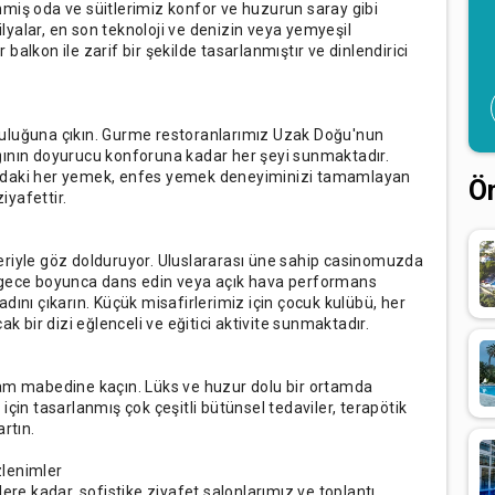
miş oda ve süitlerimiz konfor ve huzurun saray gibi
yalar, en son teknoloji ve denizin veya yemyeşil
alkon ile zarif bir şekilde tasarlanmıştır ve dinlendirici
culuğuna çıkın. Gurme restoranlarımız Uzak Doğu'nun
ğının doyurucu konforuna kadar her şeyi sunmaktadır.
radaki her yemek, enfes yemek deneyiminizi tamamlayan
Ö
iyafettir.
eriyle göz dolduruyor. Uluslararası üne sahip casinomuzda
e gece boyunca dans edin veya açık hava performans
dını çıkarın. Küçük misafirlerimiz için çocuk kulübü, her
k bir dizi eğlenceli ve eğitici aktivite sunmaktadır.
şam mabedine kaçın. Lüks ve huzur dolu bir ortamda
için tasarlanmış çok çeşitli bütünsel tedaviler, terapötik
rtın.
zlenimler
ere kadar, sofistike ziyafet salonlarımız ve toplantı