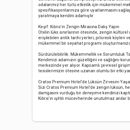
odalarımız her türlü etkinlik için mükemmel meka
spesifikasyonlarınıza göre uyarlanmasını sağla
yaratmaya kendini adamıştır.
Keşif: Kıbrıs'ın Zengin Mirasına Dalış Yapın
Otelin lüks sınırlarının ötesinde, zengin kültür
erişilebilen antik tarihi yerleri, pitoresk köyler
mükemmel bir seyahat programı oluşturmanızda
Sürdürülebilirlik: Mükemmellik ve Sorumluluk 
Kendimizi adamızın güzelliğini ve sağlığını koru
merkezinde yer alıyor. Kapsamlı çevresel girişim
tesislerimizin ötesine uzanan olumlu bir etki y
Cratos Premium Hotel'de Lüksün Zirvesini Yaşa
Sizi Cratos Premium Hotel'de zengin lüksün, hey
damgasını vurduğu bir deneyime kendinizi kapt
Kıbrıs'ın ışıltılı mücevherinde unutulmaz anılar bi