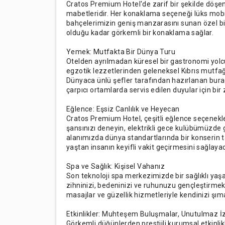
Cratos Premium Hotel'de zarif bir şekilde döşen
mabetleridir. Her konaklama seçeneği lüks mobil
bahçelerimizin geniş manzarasını sunan özel bir b
olduğu kadar görkemli bir konaklama sağlar.
Yemek: Mutfakta Bir Dünya Turu
Otelden ayrılmadan küresel bir gastronomi yol
egzotik lezzetlerinden geleneksel Kıbrıs mutfa
Dünyaca ünlü şefler tarafından hazırlanan bu
çarpıcı ortamlarda servis edilen duyular için bir z
Eğlence: Eşsiz Canlılık ve Heyecan
Cratos Premium Hotel, çeşitli eğlence seçenekl
şansınızı deneyin, elektrikli gece kulübümüzd
alanımızda dünya standartlarında bir konserin ta
yaştan insanın keyifli vakit geçirmesini sağlayaca
Spa ve Sağlık: Kişisel Vahanız
Son teknoloji spa merkezimizde bir sağlıklı ya
zihninizi, bedeninizi ve ruhunuzu gençleştirmek 
masajlar ve güzellik hizmetleriyle kendinizi şıma
Etkinlikler: Muhteşem Buluşmalar, Unutulmaz İ
Görkemli düğünlerden prestijli kurumsal etkinlikl