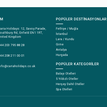
IM
POPÜLER DESTINASYONLAR
aria Holidays: 12, Savoy Parade,
Fethiye / Muğla
outhbury Rd, Enfield EN1 1RT,
İstanbul
nited Kingdom
Lara / Kundu
Girne
44 203 795 88 28
Antalya
Hurgada
44 208 211 00 01
POPÜLER KATEGORILER
nfo@cariaholidays.co.uk
Balayı Otelleri
5 Yıldızlı Oteller
Herşey Dahil Oteller
Spa Otelleri