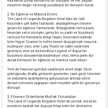
oda kendi içinde benzersiz bir dünyadır ve her yaştan
misafirin değer vereceği sürükleyici bir deneyim sunar.
2. Bir Eğlence ve Macera Evreni
The Land of Legends Kingdom Hotel lüks bir tatil
köyünden çok daha fazlasıdır; alışılagelmişin ötesine
geçen bir eğlence fantezisidir. Bitişiğindeki tema parkı,
heyecan verici sürüşler, geniş bir su parkı ve büyüleyici
canlı performanslarla dolup taşan, heyecanın kalbidir.
İster Hyper Coaster'ın nefes kesen düşüşleriyle cesurca
yüzleşiyor olun, ister Lazy Floats'un sakin sularında
geziniyor olun ya da kendinizi Legend of Aqua'nın
büyüleyici dünyasında kaybediyor olun, tema parkı dur
durak bilmeyen bir eğlence ve macera vaat ediyor.
Yine de heyecan gündüz saatleriyle sınırlı değil. Gece
çöktüğünde, Krallık görkemli gösteriler, canlı geçit törenleri
ve yıldızlarla aydınlatılmış gökyüzünün altında sihrin
devam etmesini sağlayan canlı müzikle ışıltılı bir gösteriye
dönüşür.
3. Efsanevi Ortamlarda Mutfak Yolculukları
The Land of Legends Kingdom Hotel'de yemek, lezzetin
sınırlarını aşarak her duyuya hitap eden bir deneyime