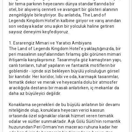
bir tema parkının heyecanını dünya standartlarında bir
otel, bir alışveriş cenneti ve avangart bir gösteri alanının
zenginliğiyle birleştiriyor. Bu anlatıda, The Land of
Legends Kingdom Hotel'in kalbine giriyor ve varış anından
son vedaya kadar onu aşkın bir yolculuk haline getiren
sayısız deneyimi keşfediyoruz.
1. Esrarengiz Mimari ve Yaratıcı Ambiyans
The Land of Legends Kingdom Hotel'e yaklaştığınızda, bir
peri masalının sayfalarından fırlamış gibi görünen mimari
ihtişamla karşılaşırsınız. Tasarımıyla göz kamaştıran yapı,
canlı tonların, tuhaf yapıların ve fantastik motiflerin bir
goblenidir - içinde sizi bekleyen büyülü yolculuğun görsel
bir kanıtıdır. Her koridor, lobi ve oda, karmaşık tasarımlar,
tematik dekor ve merak ve heyecanla dolu bir atmosfer
aracılığıyla destansı bir masalı anlatırken, iç mekanlar da
daha az büyüleyici değildir.
Konaklama seçenekleri de bu büyülü anlatının bir devamı
niteliğinde olup, konuklara heyecan verici kaosun
ortasında özel sığınaklar olarak hizmet veren tematik
odalar ve süitler sunmaktadır. Aşk Gölü Süiti'nin romantik
huzurundan Peri Ormanı'nın maceracı ruhuna kadar her