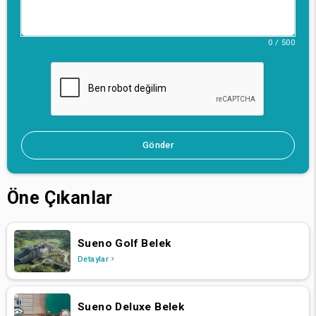
Legends, diğerlerinden daha büyülü bir dünyada bir evdir.
Bu nedenle, bir sonraki kaçışınızı planlarken, The Land of
0 / 500
Legends'ın sadece bir seçenek olmadığını; keşfedilmeyi
bekleyen bir dünya olduğunu unutmayın. Burada
efsaneler sadece masal değil; sıra dışı olanlar için
tasarlanmış bir krallığa adım atmaya cesaret edenlerin
yaşadığı deneyimlerdir.
Efsaneler Diyarı: Fantezilerin Hayat Bulduğu Yer
Antalya Belek'in kalbinde benzersiz bir destinasyon,
Gönder
konuklarını fantastik olanın gerçek olduğu ve her anın
sihirle aşılandığı bir diyara adım atmaya davet ediyor. The
Land of Legends Kingdom Hotel sadece kalınacak bir yer
değil; destansı maceralar, hayal bile edilemeyecek lüksler
Öne Çıkanlar
ve iç açıcı hikâyelerle dolu bir dünyanın anahtarı. Cirque du
Soleil ile yaptığı çalışmalarla tanınan Franco Dragone ile
işbirliği içinde tasarlanan bu muhteşem inziva yeri, bir
Sueno Golf Belek
tema parkı, alışveriş cenneti, gösteri alanı ve lüks bir otelin
benzersiz bir birleşimi olarak duruyor. Burada, The Land
Detaylar
of Legends'ın büyüleyici dünyasına giriyor ve her yaştan
konuk için barındırdığı sayısız harikayı keşfediyoruz.
Sueno Deluxe Belek
1. Mimari Harikalar ve Tematik İhtişam