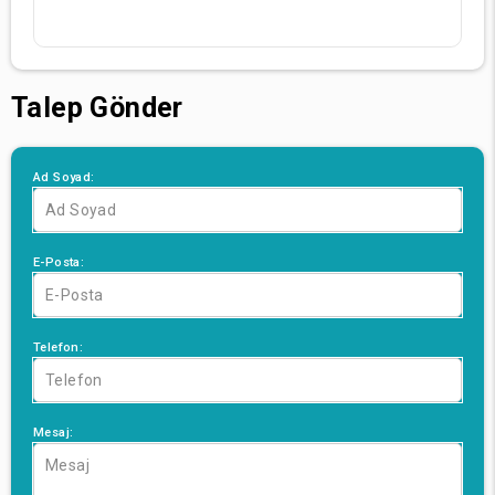
eğlenmelerini sağlar.
5. Efsaneleşen Etkinlikler
The Land of Legends sadece bir kaçamak yeri değil, aynı
Talep Gönder
zamanda çevresi kadar efsanevi olmayı hedefleyen
etkinlikler için de tercih edilen bir mekândır. Masalsı
düğünler ve büyük kutlamalardan önemli konferanslara ve
kurumsal inzivalara kadar, tesis son teknoloji tesisler,
Ad Soyad:
olağanüstü yemek hizmetleri ve her etkinliği unutulmaz
bir destana dönüştüren bir arka plan sunar.
The Land of Legends Kingdom Hotel'de konaklamak
E-Posta:
sadece bir tatil değil; hayal ve gerçeğin birleştiği bir
dünyaya açılan bir kapıdan geçmektir. Her unsur -
hayranlık uyandıran ambiyans, sayısız aktivite, lüks
konaklama birimleri ve kusursuz hizmet - konukların
Telefon:
konaklamaları sırasında bir parçası haline geldikleri bir
hikayeye katkıda bulunur.
Aileler için tesis neşe, kahkaha ve birlikteliğin hazine
Mesaj:
sandığıdır. Çiftler içinse keşfedilmemiş topraklarda
romantik bir yolculuk. Yalnız seyahat edenler içinse hayal
dünyalarına doğru bir yolculuk. Ve herkes için The Land of