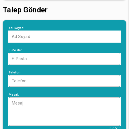
Talep Gönder
Ad Soyad:
E-Posta:
Telefon:
Mesaj:
0 / 500