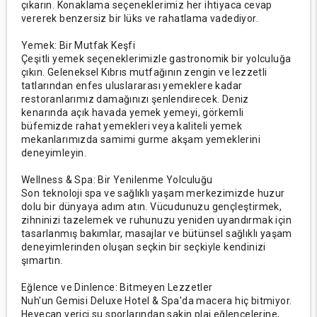
çıkarın. Konaklama seçeneklerimiz her ihtiyaca cevap
vererek benzersiz bir lüks ve rahatlama vadediyor.
Yemek: Bir Mutfak Keşfi
Çeşitli yemek seçeneklerimizle gastronomik bir yolculuğa
çıkın. Geleneksel Kıbrıs mutfağının zengin ve lezzetli
tatlarından enfes uluslararası yemeklere kadar
restoranlarımız damağınızı şenlendirecek. Deniz
kenarında açık havada yemek yemeyi, görkemli
büfemizde rahat yemekleri veya kaliteli yemek
mekanlarımızda samimi gurme akşam yemeklerini
deneyimleyin.
Wellness & Spa: Bir Yenilenme Yolculuğu
Son teknoloji spa ve sağlıklı yaşam merkezimizde huzur
dolu bir dünyaya adım atın. Vücudunuzu gençleştirmek,
zihninizi tazelemek ve ruhunuzu yeniden uyandırmak için
tasarlanmış bakımlar, masajlar ve bütünsel sağlıklı yaşam
deneyimlerinden oluşan seçkin bir seçkiyle kendinizi
şımartın.
Eğlence ve Dinlence: Bitmeyen Lezzetler
Nuh'un Gemisi Deluxe Hotel & Spa'da macera hiç bitmiyor.
Heyecan verici su sporlarından sakin plaj eğlencelerine,