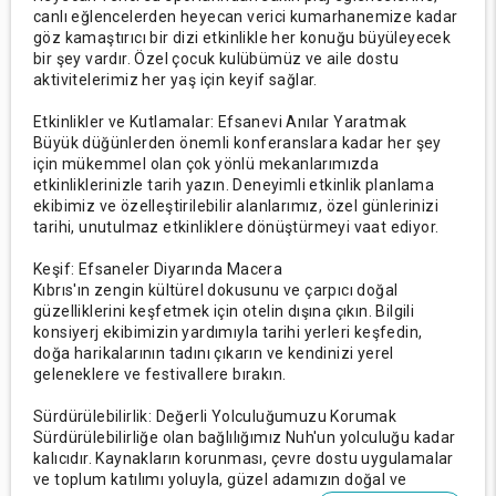
canlı eğlencelerden heyecan verici kumarhanemize kadar
göz kamaştırıcı bir dizi etkinlikle her konuğu büyüleyecek
bir şey vardır. Özel çocuk kulübümüz ve aile dostu
aktivitelerimiz her yaş için keyif sağlar.
Etkinlikler ve Kutlamalar: Efsanevi Anılar Yaratmak
Büyük düğünlerden önemli konferanslara kadar her şey
için mükemmel olan çok yönlü mekanlarımızda
etkinliklerinizle tarih yazın. Deneyimli etkinlik planlama
ekibimiz ve özelleştirilebilir alanlarımız, özel günlerinizi
tarihi, unutulmaz etkinliklere dönüştürmeyi vaat ediyor.
Keşif: Efsaneler Diyarında Macera
Kıbrıs'ın zengin kültürel dokusunu ve çarpıcı doğal
güzelliklerini keşfetmek için otelin dışına çıkın. Bilgili
konsiyerj ekibimizin yardımıyla tarihi yerleri keşfedin,
doğa harikalarının tadını çıkarın ve kendinizi yerel
geleneklere ve festivallere bırakın.
Sürdürülebilirlik: Değerli Yolculuğumuzu Korumak
Sürdürülebilirliğe olan bağlılığımız Nuh'un yolculuğu kadar
kalıcıdır. Kaynakların korunması, çevre dostu uygulamalar
ve toplum katılımı yoluyla, güzel adamızın doğal ve