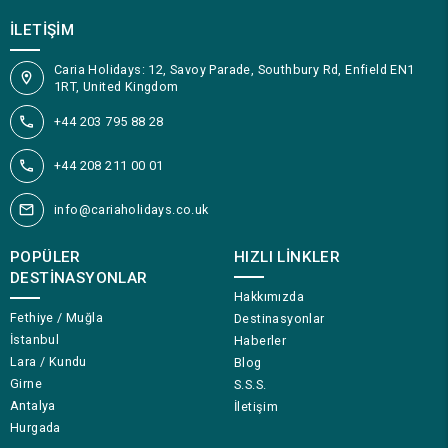
İLETIŞIM
Caria Holidays: 12, Savoy Parade, Southbury Rd, Enfield EN1
1RT, United Kingdom
+44 203 795 88 28
+44 208 211 00 01
info@cariaholidays.co.uk
POPÜLER
HIZLI LINKLER
DESTINASYONLAR
Hakkımızda
Fethiye / Muğla
Destinasyonlar
İstanbul
Haberler
Lara / Kundu
Blog
Girne
S.S.S.
Antalya
İletişim
Hurgada