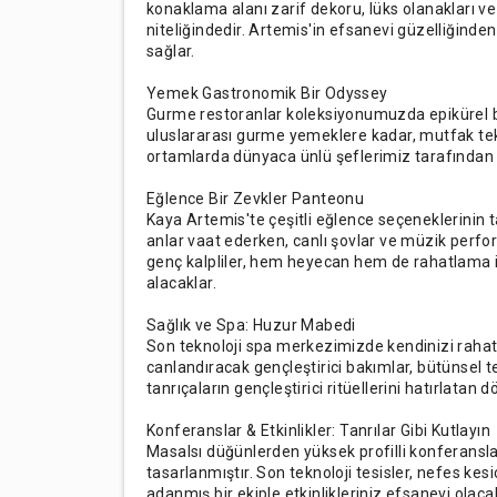
konaklama alanı zarif dekoru, lüks olanakları ve
niteliğindedir. Artemis'in efsanevi güzelliğinde
sağlar.
Yemek Gastronomik Bir Odyssey
Gurme restoranlar koleksiyonumuzda epikürel bir
uluslararası gurme yemeklere kadar, mutfak teklif
ortamlarda dünyaca ünlü şeflerimiz tarafından h
Eğlence Bir Zevkler Panteonu
Kaya Artemis'te çeşitli eğlence seçeneklerinin 
anlar vaat ederken, canlı şovlar ve müzik perfor
genç kalpliler, hem heyecan hem de rahatlama iç
alacaklar.
Sağlık ve Spa: Huzur Mabedi
Son teknoloji spa merkezimizde kendinizi rahat
canlandıracak gençleştirici bakımlar, bütünsel te
tanrıçaların gençleştirici ritüellerini hatırlatan
Konferanslar & Etkinlikler: Tanrılar Gibi Kutlayın
Masalsı düğünlerden yüksek profilli konferansla
tasarlanmıştır. Son teknoloji tesisler, nefes k
adanmış bir ekiple etkinlikleriniz efsanevi olaca