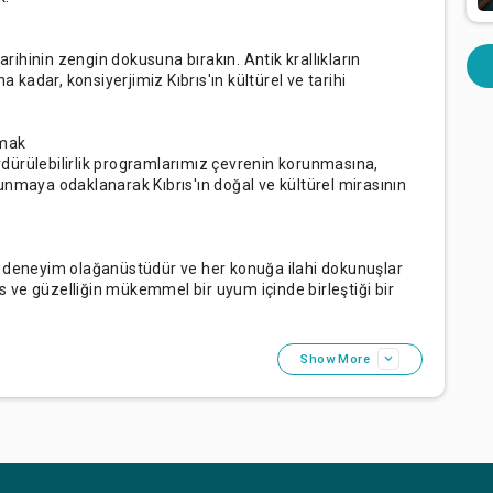
arihinin zengin dokusuna bırakın. Antik krallıkların
a kadar, konsiyerjimiz Kıbrıs'ın kültürel ve tarihi
rmak
dürülebilirlik programlarımız çevrenin korunmasına,
unmaya odaklanarak Kıbrıs'ın doğal ve kültürel mirasının
r deneyim olağanüstüdür ve her konuğa ilahi dokunuşlar
ks ve güzelliğin mükemmel bir uyum içinde birleştiği bir
Show More