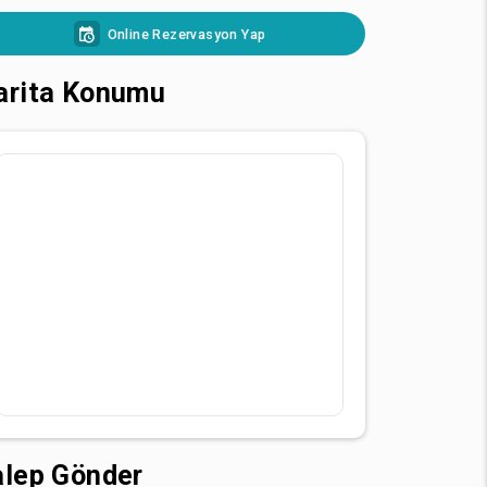
Online Rezervasyon Yap
arita Konumu
alep Gönder