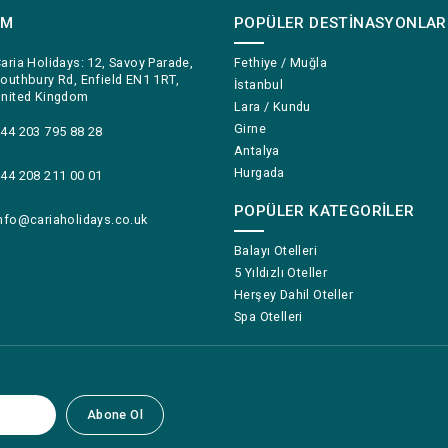
IM
POPÜLER DESTINASYONLAR
aria Holidays: 12, Savoy Parade,
Fethiye / Muğla
outhbury Rd, Enfield EN1 1RT,
İstanbul
nited Kingdom
Lara / Kundu
Girne
44 203 795 88 28
Antalya
Hurgada
44 208 211 00 01
POPÜLER KATEGORILER
nfo@cariaholidays.co.uk
Balayı Otelleri
5 Yıldızlı Oteller
Herşey Dahil Oteller
Spa Otelleri
Abone Ol