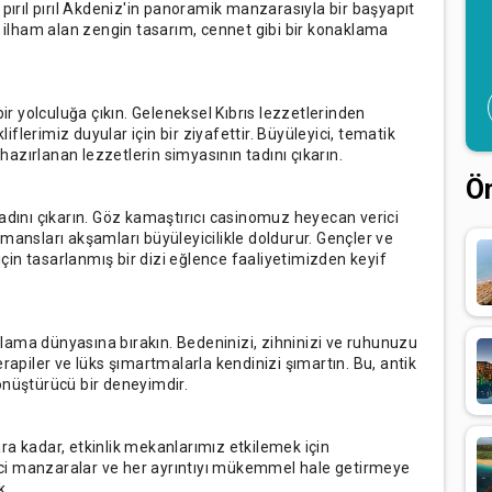
 pırıl pırıl Akdeniz'in panoramik manzarasıyla bir başyapıt
n ilham alan zengin tasarım, cennet gibi bir konaklama
 yolculuğa çıkın. Geleneksel Kıbrıs lezzetlerinden
lerimiz duyular için bir ziyafettir. Büyüleyici, tematik
azırlanan lezzetlerin simyasının tadını çıkarın.
Ö
tadını çıkarın. Göz kamaştırıcı casinomuz heyecan verici
mansları akşamları büyüleyicilikle doldurur. Gençler ve
in tasarlanmış bir dizi eğlence faaliyetimizden keyif
lama dünyasına bırakın. Bedeninizi, zihninizi ve ruhunuzu
rapiler ve lüks şımartmalarla kendinizi şımartın. Bu, antik
 dönüştürücü bir deneyimdir.
ra kadar, etkinlik mekanlarımız etkilemek için
esici manzaralar ve her ayrıntıyı mükemmel hale getirmeye
k.