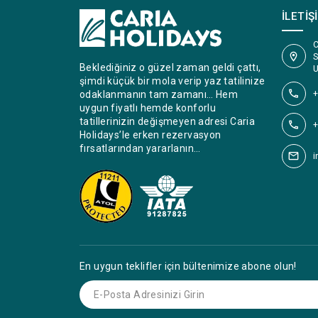
İLETIŞ
C
S
Beklediğiniz o güzel zaman geldi çattı,
U
şimdi küçük bir mola verip yaz tatilinize
+
odaklanmanın tam zamanı… Hem
uygun fiyatlı hemde konforlu
tatillerinizin değişmeyen adresi Caria
+
Holidays’le erken rezervasyon
fırsatlarından yararlanın…
i
En uygun teklifler için bültenimize abone olun!