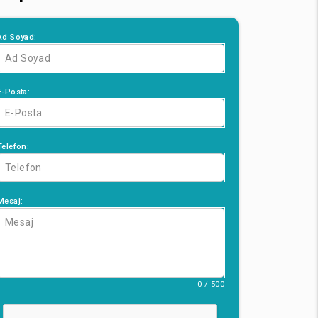
Ad Soyad:
E-Posta:
Telefon:
Mesaj:
0 / 500