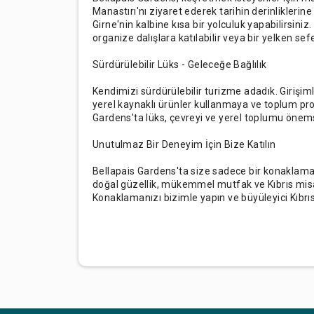
Manastırı'nı ziyaret ederek tarihin derinliklerine 
Girne'nin kalbine kısa bir yolculuk yapabilirsini
organize dalışlara katılabilir veya bir yelken sefer
Sürdürülebilir Lüks - Geleceğe Bağlılık
Kendimizi sürdürülebilir turizme adadık. Girişi
yerel kaynaklı ürünler kullanmaya ve toplum pr
Gardens'ta lüks, çevreyi ve yerel toplumu önemsey
Unutulmaz Bir Deneyim İçin Bize Katılın
Bellapais Gardens'ta size sadece bir konaklama
doğal güzellik, mükemmel mutfak ve Kıbrıs misafi
Konaklamanızı bizimle yapın ve büyüleyici Kıbrı