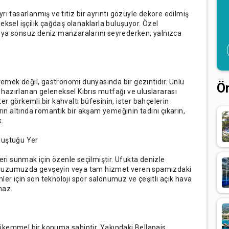
ayrı tasarlanmış ve titiz bir ayrıntı gözüyle dekore edilmiş
eksel işçilik çağdaş olanaklarla buluşuyor. Özel
eya sonsuz deniz manzaralarını seyrederken, yalnızca
mek değil, gastronomi dünyasında bir gezintidir. Ünlü
Ö
hazırlanan geleneksel Kıbrıs mutfağı ve uluslararası
r görkemli bir kahvaltı büfesinin, ister bahçelerin
arın altında romantik bir akşam yemeğinin tadını çıkarın,
k.
luştuğu Yer
leri sunmak için özenle seçilmiştir. Ufukta denizle
havuzumuzda gevşeyin veya tam hizmet veren spamızdaki
inler için son teknoloji spor salonumuz ve çeşitli açık hava
maz.
ükemmel bir konuma sahiptir. Yakındaki Bellapais