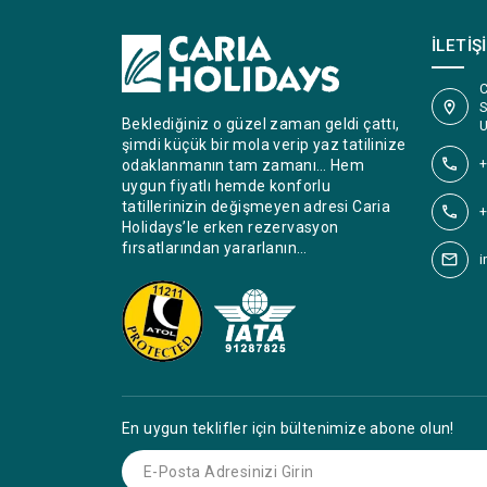
İLETIŞ
C
S
Beklediğiniz o güzel zaman geldi çattı,
U
şimdi küçük bir mola verip yaz tatilinize
+
odaklanmanın tam zamanı… Hem
uygun fiyatlı hemde konforlu
tatillerinizin değişmeyen adresi Caria
+
Holidays’le erken rezervasyon
fırsatlarından yararlanın…
i
En uygun teklifler için bültenimize abone olun!