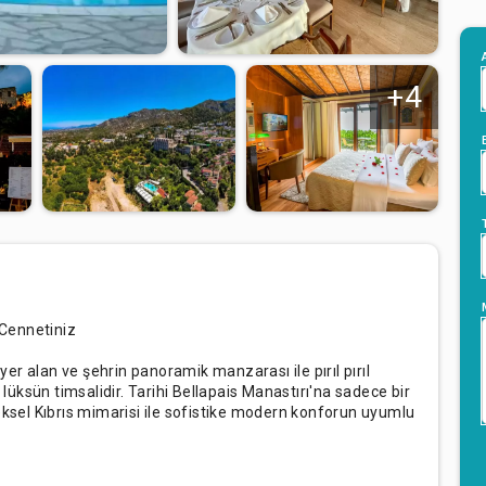
+4
 Cennetiniz
r alan ve şehrin panoramik manzarası ile pırıl pırıl
üksün timsalidir. Tarihi Bellapais Manastırı'na sadece bir
neksel Kıbrıs mimarisi ile sofistike modern konforun uyumlu