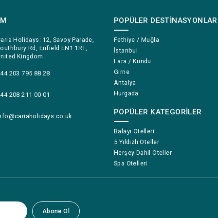
IM
POPÜLER DESTINASYONLAR
aria Holidays: 12, Savoy Parade,
Fethiye / Muğla
outhbury Rd, Enfield EN1 1RT,
İstanbul
nited Kingdom
Lara / Kundu
Girne
44 203 795 88 28
Antalya
Hurgada
44 208 211 00 01
POPÜLER KATEGORILER
nfo@cariaholidays.co.uk
Balayı Otelleri
5 Yıldızlı Oteller
Herşey Dahil Oteller
Spa Otelleri
Abone Ol