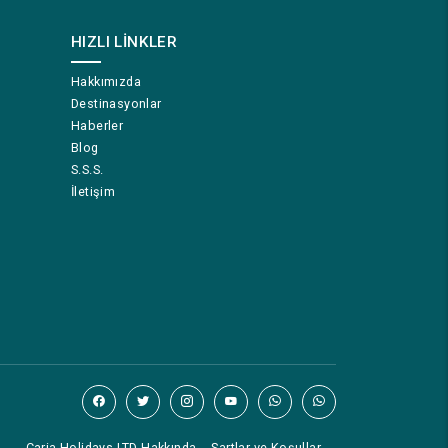
HIZLI LINKLER
Hakkımızda
Destinasyonlar
Haberler
Blog
S.S.S.
İletişim
Caria Holidays LTD Hakkında
Şartlar ve Koşullar