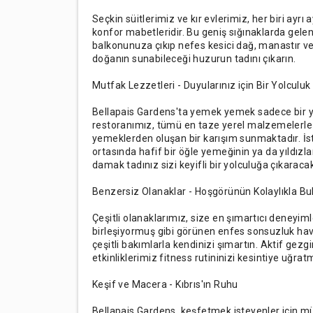
Seçkin süitlerimiz ve kır evlerimiz, her biri ayrı 
konfor mabetleridir. Bu geniş sığınaklarda gelen
balkonunuza çıkıp nefes kesici dağ, manastır v
doğanın sunabileceği huzurun tadını çıkarın.
Mutfak Lezzetleri - Duyularınız için Bir Yolculuk
Bellapais Gardens'ta yemek yemek sadece bir ye
restoranımız, tümü en taze yerel malzemelerle 
yemeklerden oluşan bir karışım sunmaktadır. İste
ortasında hafif bir öğle yemeğinin ya da yıldızl
damak tadınız sizi keyifli bir yolculuğa çıkaraca
Benzersiz Olanaklar - Hoşgörünün Kolaylıkla Bu
Çeşitli olanaklarımız, size en şımartıcı deneyim
birleşiyormuş gibi görünen enfes sonsuzluk 
çeşitli bakımlarla kendinizi şımartın. Aktif gezg
etkinliklerimiz fitness rutininizi kesintiye uğrat
Keşif ve Macera - Kıbrıs'ın Ruhu
Bellapais Gardens, keşfetmek isteyenler için m