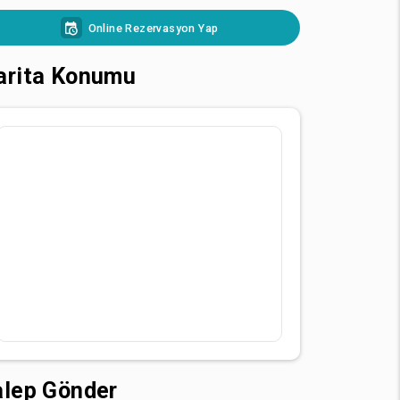
Online Rezervasyon Yap
arita Konumu
alep Gönder