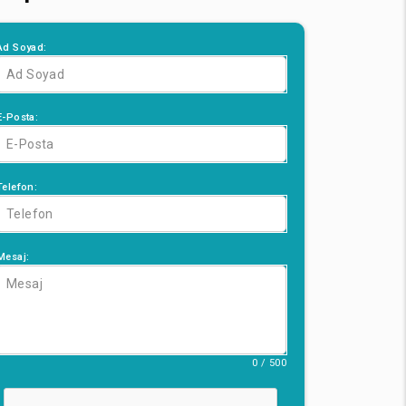
Ad Soyad:
E-Posta:
Telefon:
Mesaj:
0 / 500