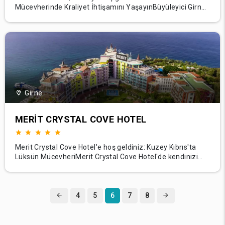
Mücevherinde Kraliyet İhtişamını YaşayınBüyüleyici Girne
kentinde yer alan Mc Palace Hotel'de görkemli bir lüks
dünyasına adım atın. Dağ ve denizin büyüleyici fonuyla
otelimiz, konuklarına zenginlik, konfor ve Kıbrıs
misafirperverliğinin eşsiz bir deneyimini suna
Girne
MERIT CRYSTAL COVE HOTEL
Merit Crystal Cove Hotel'e hoş geldiniz: Kuzey Kıbrıs'ta
Lüksün MücevheriMerit Crystal Cove Hotel'de kendinizi
lüksün sınır tanımadığı bir dünyaya bırakın. Akdeniz'in
kristal berraklığındaki sularının kıyısında yer alan otelimiz,
Kuzey Kıbrıs'ın engebeli güzelliğinin çarpıcı arka planına
karşı kurulmuş
4
5
6
7
8