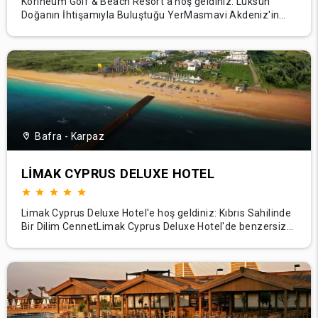
Korineum Golf & Beach Resort'a hoş geldiniz: Lüksün
Doğanın İhtişamıyla Buluştuğu YerMasmavi Akdeniz'in
panoramik manzarasına sahip sakin bir sahilde yer alan
Korineum Golf & Beach Resort, Kuzey Kıbrıs'ın yemyeşil
manzarasında lüks rahatlama ve heyecan verici açık hava
etkinliklerinin benzersiz bir kombinasyonun
Bafra - Karpaz
LIMAK CYPRUS DELUXE HOTEL
Limak Cyprus Deluxe Hotel'e hoş geldiniz: Kıbrıs Sahilinde
Bir Dilim CennetLimak Cyprus Deluxe Hotel'de benzersiz
lüksün Akdeniz'in büyüleyici cazibesiyle buluştuğu
unutulmaz bir yolculuğa çıkın. Kıbrıs'ın el değmemiş sahil
şeridinde yer alan otelimiz, duyularınızı büyülemek ve
beklentilerinizi aşmak için tasarla