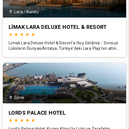
Lara / Kundu
LIMAK LARA DELUXE HOTEL & RESORT
Limak Lara Deluxe Hotel & Resort'a Hoş Geldiniz - Sonsuz
Lükslerin DünyasıAntalya, Türkiye'deki Lara Plajı'nın altın
kumları üzerinde yer alan çarpıcı bir mimari harikası olan
Limak Lara Deluxe Hotel & Resort'ta zenginlik, keyif ve
huzurun kusursuz bir şekilde birleştiği bir diyara adım atın.
Tesisimiz, konuklar
Girne
LORDS PALACE HOTEL
Lord's Palace Hotel: Kuzey Kıbrıs'ta Lüks ve Zarafetin