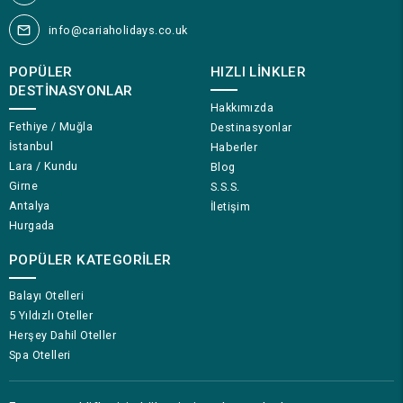
info@cariaholidays.co.uk
POPÜLER
HIZLI LINKLER
DESTINASYONLAR
Hakkımızda
Fethiye / Muğla
Destinasyonlar
İstanbul
Haberler
Lara / Kundu
Blog
Girne
S.S.S.
Antalya
İletişim
Hurgada
POPÜLER KATEGORILER
Balayı Otelleri
5 Yıldızlı Oteller
Herşey Dahil Oteller
Spa Otelleri