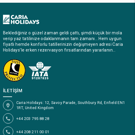
Beklediğiniz o güzel zaman geldi çattı, şimdi küçük bir mola
verip yaz tatilinize odaklanmanın tam zamanı… Hem uygun
fiyatlı hemde konforlu tatillerinizin değişmeyen adresi Caria
Holidays’le erken rezervasyon fırsatlarından yararlanın…
İLETIŞIM
Caria Holidays: 12, Savoy Parade, Southbury Rd, Enfield EN1
1RT, United Kingdom
+44 203 795 88 28
+44 208 211 00 01