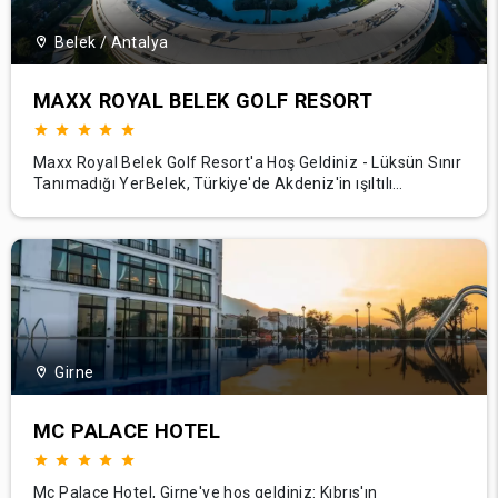
Belek / Antalya
MAXX ROYAL BELEK GOLF RESORT
Maxx Royal Belek Golf Resort'a Hoş Geldiniz - Lüksün Sınır
Tanımadığı YerBelek, Türkiye'de Akdeniz'in ışıltılı
kıyılarında yer alan Maxx Royal Belek Golf Resort'ta
benzersiz bir lüks dünyasına dalın. Ünlü golf tesisleri,
zengin konaklama birimleri ve krallara layık muamelesiyle
tanınan tesisimiz, sıradanlığın
Girne
MC PALACE HOTEL
Mc Palace Hotel, Girne'ye hoş geldiniz: Kıbrıs'ın