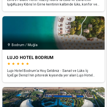
IşığıKuzey Kıbrıs'ın Girne kentinin kalbinde lüks, konfor ve
tarihi zenginliğin bir kanıtı olan Lord's Palace Hotel yer
almaktadır. İngiliz mimari estetiği ile Akdeniz kültürünün
sıcaklığını harmanlayan bu beş yıldızlı mabet, konuklarına
sadece konaklama
Bodrum / Muğla
LUJO HOTEL BODRUM
Lujo Hotel Bodrum'a Hoş Geldiniz - Sanat ve Lüks İç
İçeEge Denizi'nin pitoresk kıyısında yer alan Lujo Hotel
Bodrum'da sanat ve lüksün birleştiği bir dünyaya girin.
Benzersiz sanatsal konsepti ile tesisimiz sadece bir
kaçamak değil, aynı zamanda konuklarına estetik ilham,
görkemli konfor ve kusursuz hizmetin enfes bir k